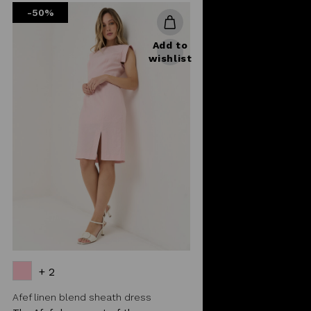
-50%
Add to
wishlist
+ 2
Afef linen blend sheath dress