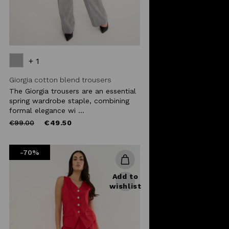
+ 1
Giorgia cotton blend trousers
The Giorgia trousers are an essential
spring wardrobe staple, combining
formal elegance wi ...
Price
to
€99.00
€49.50
reduced
from
-70%
Add to
wishlist