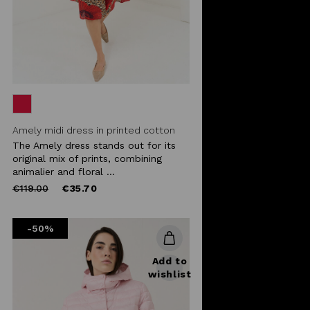
Amely midi dress in printed cotton
The Amely dress stands out for its
original mix of prints, combining
animalier and floral ...
Price
to
€119.00
€35.70
reduced
from
-50%
Add to
wishlist