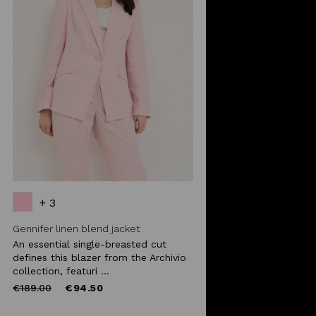
+ 3
Gennifer linen blend jacket
An essential single-breasted cut
defines this blazer from the Archivio
collection, featuri ...
Price
to
€189.00
€94.50
reduced
from