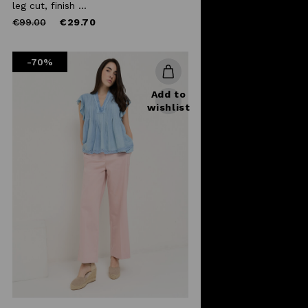
leg cut, finish ...
Price
to
€99.00
€29.70
reduced
from
-70%
Add to
wishlist