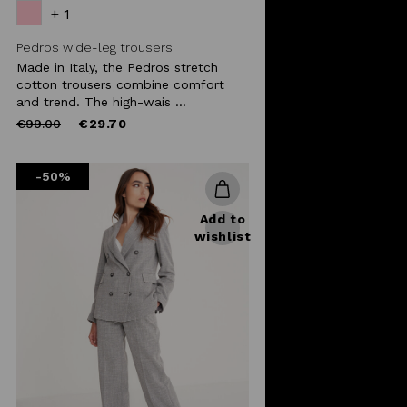
+ 1
Pedros wide-leg trousers
Made in Italy, the Pedros stretch
cotton trousers combine comfort
and trend. The high-wais ...
Price
to
€99.00
€29.70
reduced
from
-50%
Add to
wishlist