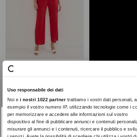
Phil straight-leg trousers
Geometric elegance defines these
Uso responsabile dei dati
straight-leg trousers with a side
fastening and belt effe ...
Noi e
i nostri 1022 partner
trattiamo i vostri dati personali, 
Price
to
€89.00
€26.70
esempio il vostro numero IP, utilizzando tecnologie come i c
reduced
per memorizzare e accedere alle informazioni sul vostro
from
SUBSCRIBE TO OUR
Close
dispositivo al fine di pubblicare annunci e contenuti personali
-50%
NEWSLETTER
misurare gli annunci e i contenuti, ricercare il pubblico e svi
i servizi. Avete la possibilità di scegliere chi utilizza i vostri d
Sign up now and be the first to find out