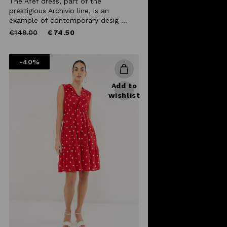
The Afef dress, part of the
prestigious Archivio line, is an
example of contemporary desig ...
Price
to
€149.00
€74.50
reduced
from
-40%
Add to
wishlist