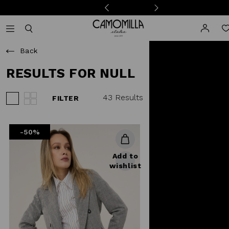
Camomilla Italia®
Open mobile navigation
Toggle mobile search
Back
RESULTS FOR NULL
43 Results
FILTER
View 3 products per row
View 4 products per row
-50%
Add to
wishlist