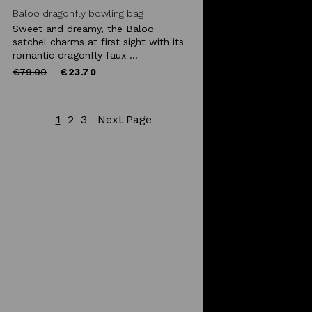
Baloo dragonfly bowling bag
Sweet and dreamy, the Baloo
satchel charms at first sight with its
romantic dragonfly faux ...
Price
to
€79.00
€23.70
reduced
from
1
2
3
Next Page