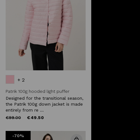
+ 2
Patrik 100g hooded light puffer
Designed for the transitional season,
the Patrik 100g down jacket is made
entirely from re ...
Price
to
€99.00
€49.50
reduced
from
-70%