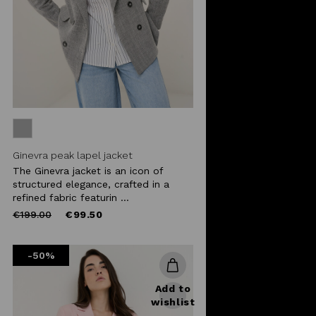
Ginevra peak lapel jacket
The Ginevra jacket is an icon of
structured elegance, crafted in a
refined fabric featurin ...
Price
to
€199.00
€99.50
reduced
from
-50%
Add to
wishlist