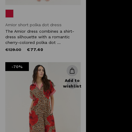
Amior short polka dot dress
The Amior dress combines a shirt-
dress silhouette with a romantic
cherry-colored polka dot ...
Price
to
€129.00
€77.40
reduced
from
-70%
Add to
wishlist