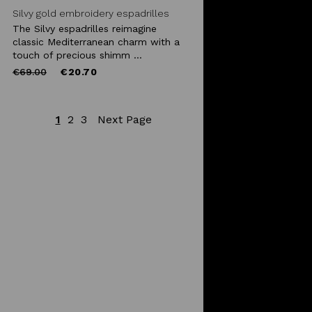
Silvy gold embroidery espadrilles
The Silvy espadrilles reimagine
classic Mediterranean charm with a
touch of precious shimm ...
Price
to
€69.00
€20.70
reduced
from
1
2
3
Next Page