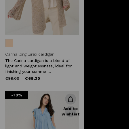
Carina long lurex cardigan
The Carina cardigan is a blend of
light and weightlessness, ideal for
finishing your summe ...
Price
to
€99.00
€69.30
reduced
from
-70%
Add to
wishlist