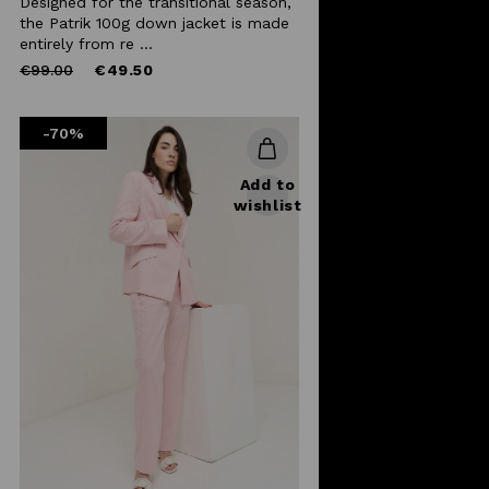
Designed for the transitional season,
the Patrik 100g down jacket is made
entirely from re ...
Price
to
€99.00
€49.50
reduced
from
-70%
Add to
wishlist