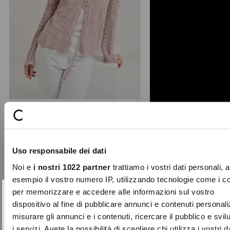
Maris wavy edge cardigan
A romantic touch for your summer
Uso responsabile dei dati
looks: the Maris cardigan stands out
for its lightweight ...
Noi e
i nostri 1022 partner
trattiamo i vostri dati personali, 
Price
to
€79.00
€39.50
esempio il vostro numero IP, utilizzando tecnologie come i c
reduced
per memorizzare e accedere alle informazioni sul vostro
from
SUBSCRIBE TO OUR
Close
dispositivo al fine di pubblicare annunci e contenuti personali
-40%
NEWSLETTER
misurare gli annunci e i contenuti, ricercare il pubblico e svi
i servizi. Avete la possibilità di scegliere chi utilizza i vostri d
Sign up now and be the first to find out