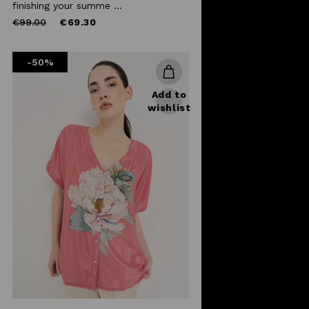
finishing your summe ...
Price
to
€99.00
€69.30
reduced
from
-50%
Add to
wishlist