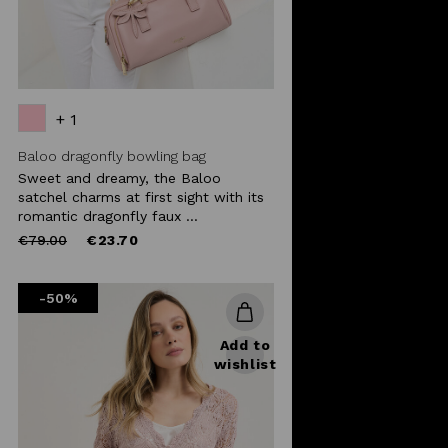
+ 1
Baloo dragonfly bowling bag
Sweet and dreamy, the Baloo
satchel charms at first sight with its
romantic dragonfly faux ...
Price
to
€79.00
€23.70
reduced
from
-50%
Add to
wishlist