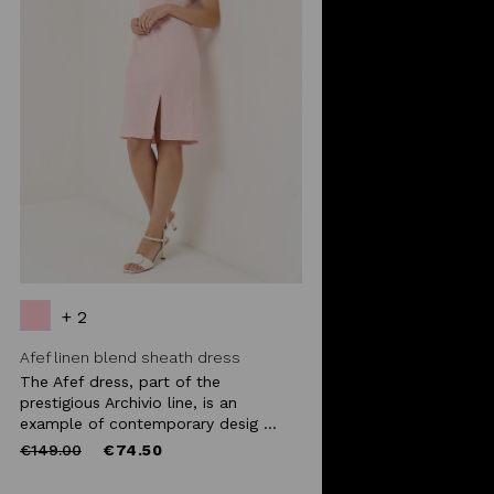
+ 2
Afef linen blend sheath dress
The Afef dress, part of the
prestigious Archivio line, is an
example of contemporary desig ...
Price
to
€149.00
€74.50
reduced
from