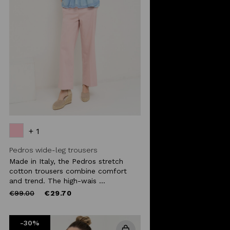
+ 1
Pedros wide-leg trousers
Made in Italy, the Pedros stretch
cotton trousers combine comfort
and trend. The high-wais ...
Price
to
€99.00
€29.70
reduced
from
-30%