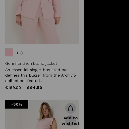
+ 3
Gennifer linen blend jacket
An essential single-breasted cut
defines this blazer from the Archivio
collection, featuri ...
Price
to
€189.00
€94.50
reduced
from
-50%
Add to
wishlist