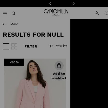
Camomilla Italia®
Open mobile navigation
Toggle mobile search
Back
RESULTS FOR NULL
32 Results
FILTER
View 3 products per row
View 4 products per row
-50%
Add to
wishlist