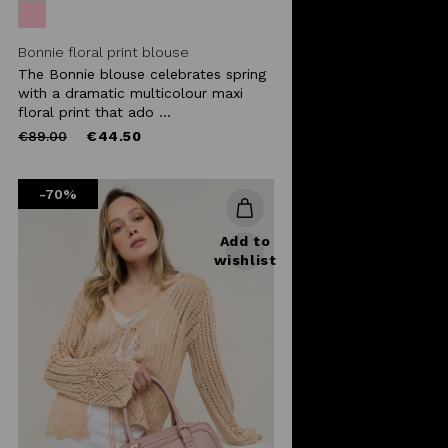
Bonnie floral print blouse
The Bonnie blouse celebrates spring
with a dramatic multicolour maxi
floral print that ado ...
Price
to
€89.00
€44.50
reduced
from
-70%
Add to
wishlist