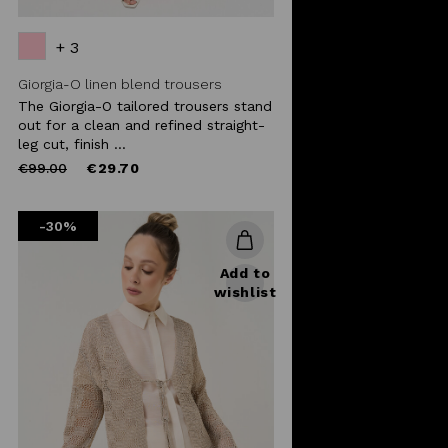
+ 3
Giorgia-O linen blend trousers
The Giorgia-O tailored trousers stand
out for a clean and refined straight-
leg cut, finish ...
Price
to
€99.00
€29.70
reduced
from
-30%
Add to
wishlist