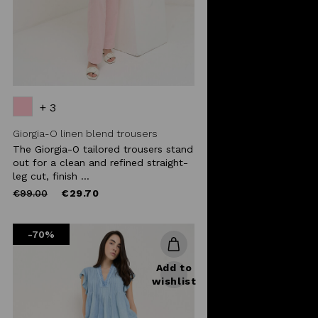
+ 3
Giorgia-O linen blend trousers
The Giorgia-O tailored trousers stand
out for a clean and refined straight-
leg cut, finish ...
Price
to
€99.00
€29.70
reduced
from
-70%
Add to
wishlist