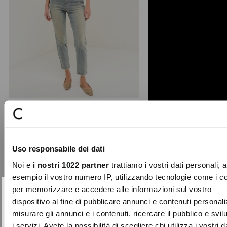
Kate skinny denim capri pants
Crafted from stretch denim with a
Uso responsabile dei dati
sandblasted wash for a lived-in
effect, the Kate capri p ...
Noi e
i nostri 1022 partner
trattiamo i vostri dati personali, 
Price
to
€89.00
€26.70
esempio il vostro numero IP, utilizzando tecnologie come i c
reduced
per memorizzare e accedere alle informazioni sul vostro
from
SUBSCRIBE TO OUR
Close
dispositivo al fine di pubblicare annunci e contenuti personali
-70%
NEWSLETTER
misurare gli annunci e i contenuti, ricercare il pubblico e svi
i servizi. Avete la possibilità di scegliere chi utilizza i vostri d
Sign up now and be the first to find out