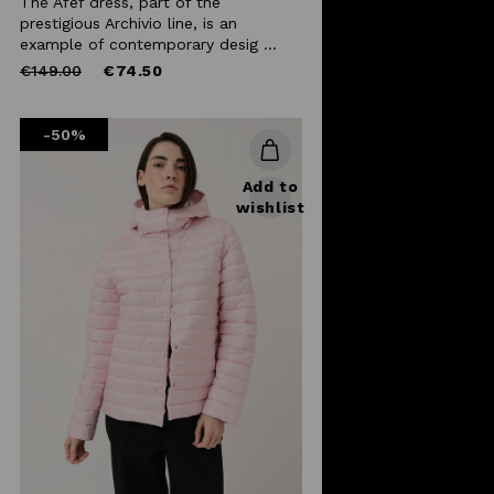
The Afef dress, part of the
prestigious Archivio line, is an
example of contemporary desig ...
Price
to
€149.00
€74.50
reduced
from
-50%
Add to
wishlist