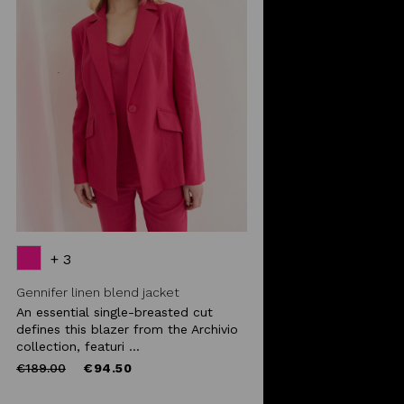
+ 3
Gennifer linen blend jacket
An essential single-breasted cut
defines this blazer from the Archivio
collection, featuri ...
Price
to
€189.00
€94.50
reduced
from