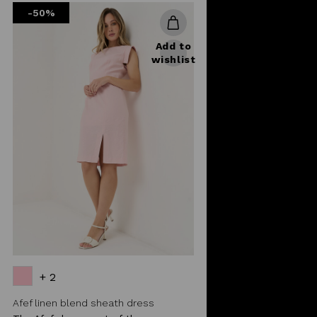
-50%
Add to
wishlist
+ 2
Afef linen blend sheath dress