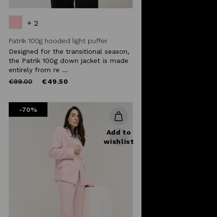
+ 2
Patrik 100g hooded light puffer
Designed for the transitional season,
the Patrik 100g down jacket is made
entirely from re ...
Price
to
€99.00
€49.50
reduced
from
-70%
Add to
wishlist