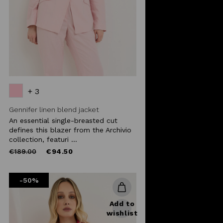
+ 3
Gennifer linen blend jacket
An essential single-breasted cut
defines this blazer from the Archivio
collection, featuri ...
Price
to
€189.00
€94.50
reduced
from
-50%
Add to
wishlist