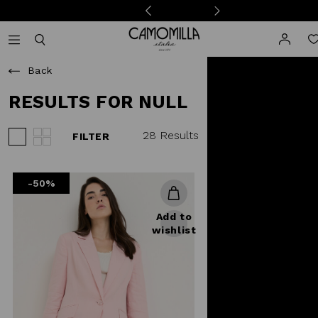
Camomilla Italia®
Open mobile navigation
Toggle mobile search
Back
RESULTS FOR NULL
28 Results
FILTER
View 3 products per row
View 4 products per row
-50%
Add to
wishlist