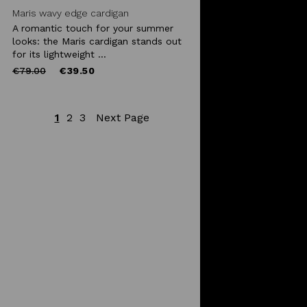
Maris wavy edge cardigan
A romantic touch for your summer
looks: the Maris cardigan stands out
for its lightweight ...
Price
to
€79.00
€39.50
reduced
from
1
2
3
Next Page