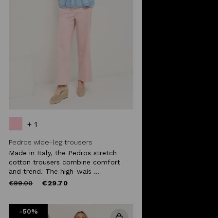
+ 1
Pedros wide-leg trousers
Made in Italy, the Pedros stretch
cotton trousers combine comfort
and trend. The high-wais ...
Price
to
€99.00
€29.70
reduced
from
-50%