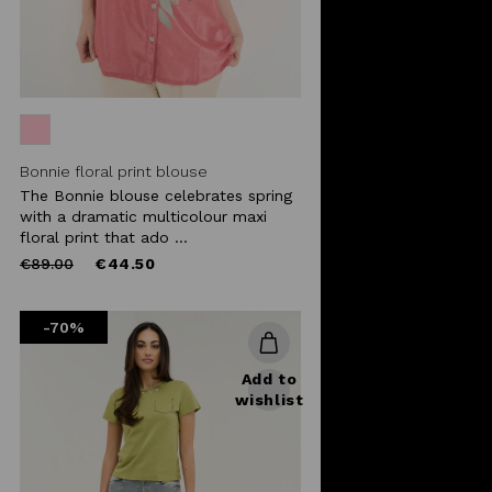
Bonnie floral print blouse
The Bonnie blouse celebrates spring
with a dramatic multicolour maxi
floral print that ado ...
Price
to
€89.00
€44.50
reduced
from
-70%
Add to
wishlist