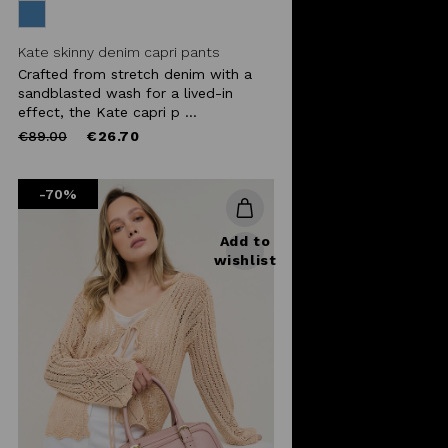
Kate skinny denim capri pants
Crafted from stretch denim with a
sandblasted wash for a lived-in
effect, the Kate capri p ...
Price
to
€89.00
€26.70
reduced
from
-70%
Add to
wishlist