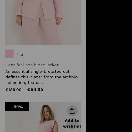
+ 3
Gennifer linen blend jacket
An essential single-breasted cut
defines this blazer from the Archivio
collection, featuri ...
Price
to
€189.00
€94.50
reduced
from
-50%
Add to
wishlist