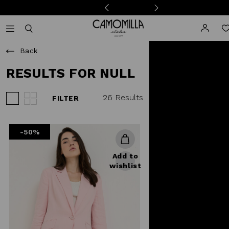
Camomilla Italia®
Open mobile navigation
Toggle mobile search
Back
RESULTS FOR NULL
26 Results
FILTER
View 3 products per row
View 4 products per row
-50%
Add to
wishlist