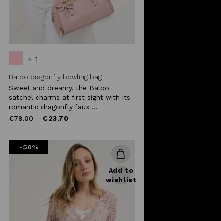
+ 1
Baloo dragonfly bowling bag
Sweet and dreamy, the Baloo
satchel charms at first sight with its
romantic dragonfly faux ...
Price
to
€79.00
€23.70
reduced
from
-50%
Add to
wishlist