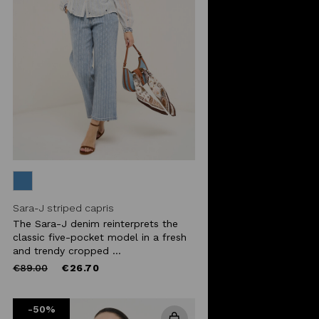
Sara-J striped capris
The Sara-J denim reinterprets the
classic five-pocket model in a fresh
and trendy cropped ...
Price
to
€89.00
€26.70
reduced
from
-50%