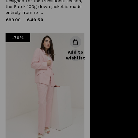
Designed for the transitional season,
the Patrik 100g down jacket is made
entirely from re ...
Price
to
€99.00
€49.50
reduced
from
-70%
Add to
wishlist