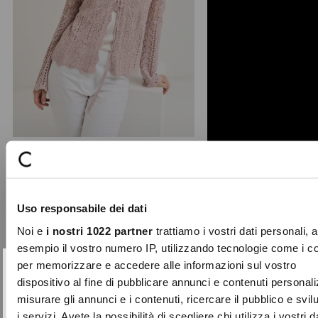
Maris wavy edge cardigan
A romantic touch for your summer
Uso responsabile dei dati
looks: the Maris cardigan stands out
for its lightweight ...
Noi e
i nostri 1022 partner
trattiamo i vostri dati personali, 
Price
to
€79.00
€39.50
esempio il vostro numero IP, utilizzando tecnologie come i c
reduced
per memorizzare e accedere alle informazioni sul vostro
from
SUBSCRIBE TO OUR
Close
dispositivo al fine di pubblicare annunci e contenuti personali
-40%
NEWSLETTER
misurare gli annunci e i contenuti, ricercare il pubblico e svi
i servizi. Avete la possibilità di scegliere chi utilizza i vostri d
Sign up now and be the first to find out