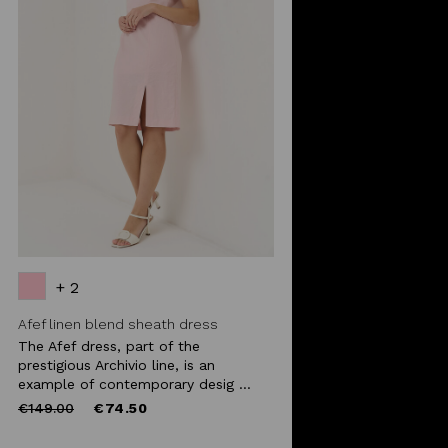
+ 2
Afef linen blend sheath dress
The Afef dress, part of the
prestigious Archivio line, is an
example of contemporary desig ...
Price
to
€149.00
€74.50
reduced
from