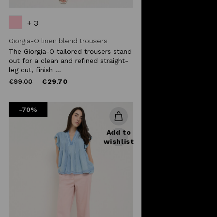
+ 3
Giorgia-O linen blend trousers
The Giorgia-O tailored trousers stand
out for a clean and refined straight-
leg cut, finish ...
Price
to
€99.00
€29.70
reduced
from
-70%
Add to
wishlist