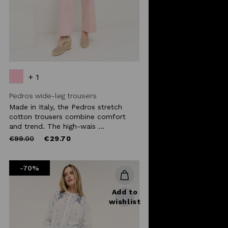
+ 1
Pedros wide-leg trousers
Made in Italy, the Pedros stretch
cotton trousers combine comfort
and trend. The high-wais ...
Price
to
€99.00
€29.70
reduced
from
-70%
Add to
wishlist