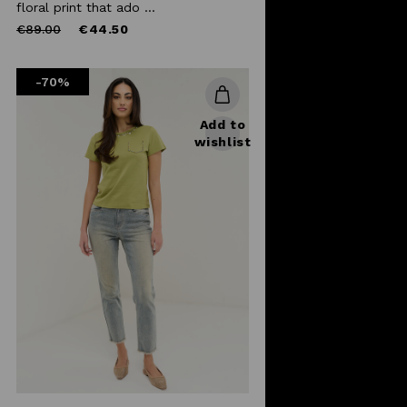
floral print that ado ...
Price
to
€89.00
€44.50
reduced
from
-70%
Add to
wishlist