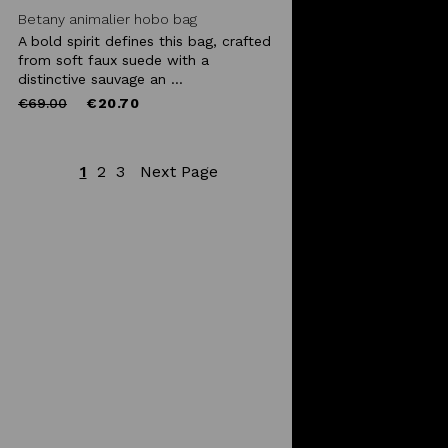
Betany animalier hobo bag
A bold spirit defines this bag, crafted
from soft faux suede with a
distinctive sauvage an ...
Price
to
€69.00
€20.70
reduced
from
1
2
3
Next Page