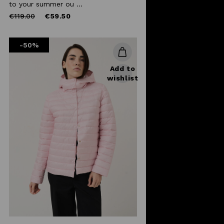
to your summer ou ...
Price
to
€119.00
€59.50
reduced
from
-50%
Add to
wishlist