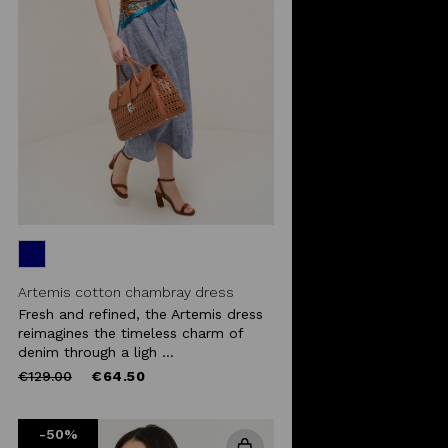
Artemis cotton chambray dress
Fresh and refined, the Artemis dress
reimagines the timeless charm of
denim through a ligh ...
Price
to
€129.00
€64.50
reduced
from
-50%