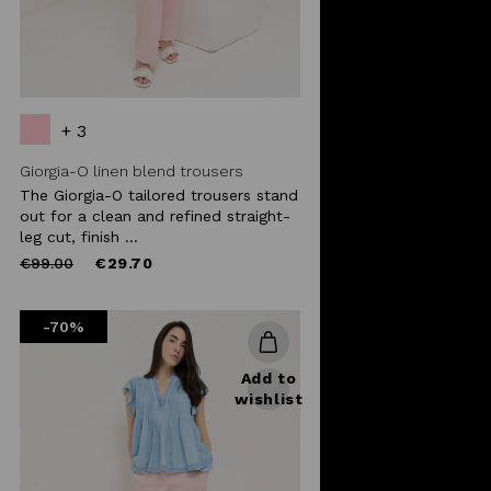
+ 3
Giorgia-O linen blend trousers
The Giorgia-O tailored trousers stand
out for a clean and refined straight-
leg cut, finish ...
Price
to
€99.00
€29.70
reduced
from
-70%
Add to
wishlist