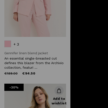
+ 3
Gennifer linen blend jacket
An essential single-breasted cut
defines this blazer from the Archivio
collection, featuri ...
Price
to
€189.00
€94.50
reduced
from
-30%
Add to
wishlist