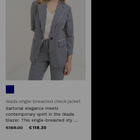
Giada single-breasted check jacket
Sartorial elegance meets
contemporary spirit in the Giada
blazer. This single-breasted sty ...
Price
to
€169.00
€118.30
reduced
from