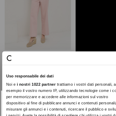
+ 1
Pedros wide-leg trousers
Made in Italy, the Pedros stretch
Uso responsabile dei dati
cotton trousers combine comfort
and trend. The high-wais ...
Noi e
i nostri 1022 partner
trattiamo i vostri dati personali, 
Price
to
€99.00
€29.70
esempio il vostro numero IP, utilizzando tecnologie come i c
reduced
per memorizzare e accedere alle informazioni sul vostro
from
SUBSCRIBE TO OUR
Close
dispositivo al fine di pubblicare annunci e contenuti personali
-50%
NEWSLETTER
misurare gli annunci e i contenuti, ricercare il pubblico e svi
i servizi. Avete la possibilità di scegliere chi utilizza i vostri d
Sign up now and be the first to find out