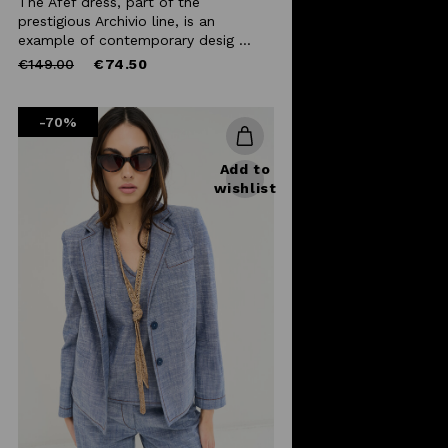
The Afef dress, part of the
prestigious Archivio line, is an
example of contemporary desig ...
Price
to
€149.00
€74.50
reduced
from
-70%
Add to
wishlist