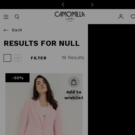
Camomilla Italia®
Open mobile navigation
Toggle mobile search
Back
RESULTS FOR NULL
18 Results
FILTER
View 3 products per row
View 4 products per row
-50%
Add to
wishlist