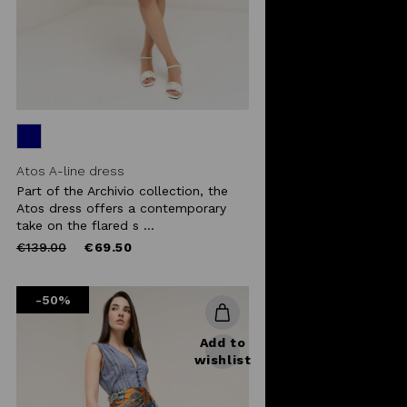
Atos A-line dress
Part of the Archivio collection, the
Atos dress offers a contemporary
take on the flared s ...
Price
to
€139.00
€69.50
reduced
from
-50%
Add to
wishlist