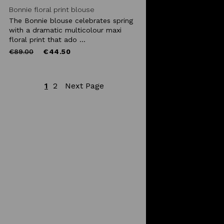
Bonnie floral print blouse
The Bonnie blouse celebrates spring
with a dramatic multicolour maxi
floral print that ado ...
Price
to
€89.00
€44.50
reduced
from
1
2
Next Page