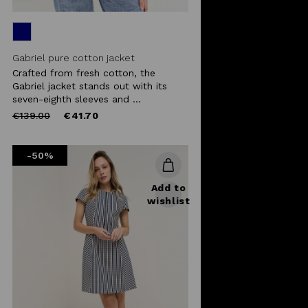
Gabriel pure cotton jacket
Crafted from fresh cotton, the
Gabriel jacket stands out with its
seven-eighth sleeves and ...
Price
to
€139.00
€41.70
reduced
from
-50%
Add to
wishlist