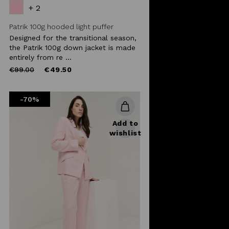
+ 2
Patrik 100g hooded light puffer
Designed for the transitional season,
the Patrik 100g down jacket is made
entirely from re ...
Price
to
€99.00
€49.50
reduced
from
-70%
Add to
wishlist