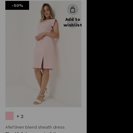
-50%
Add to
wishlist
+ 2
Afef linen blend sheath dress