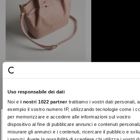
+ 1
Beatrice deer print shopping bag
This shopping bag stands out for its
Uso responsabile dei dati
deer-print finish and sophisticated
design with maxi ...
Noi e
i nostri 1022 partner
trattiamo i vostri dati personali, 
Price
to
€79.00
€47.40
esempio il vostro numero IP, utilizzando tecnologie come i c
reduced
per memorizzare e accedere alle informazioni sul vostro
from
SUBSCRIBE TO OUR
Close
dispositivo al fine di pubblicare annunci e contenuti personali
-30%
NEWSLETTER
misurare gli annunci e i contenuti, ricercare il pubblico e svi
i servizi. Avete la possibilità di scegliere chi utilizza i vostri d
Sign up now and be the first to find out