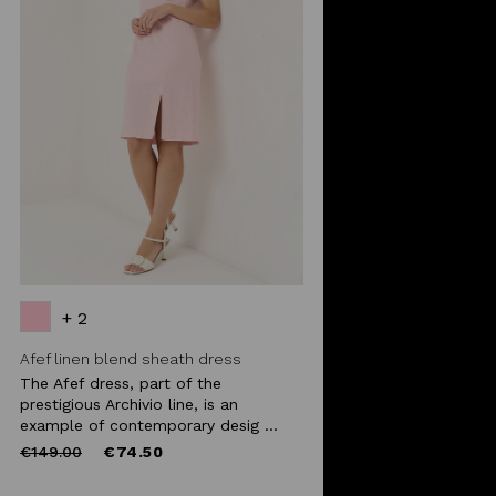
+ 2
Afef linen blend sheath dress
The Afef dress, part of the
prestigious Archivio line, is an
example of contemporary desig ...
Price
to
€149.00
€74.50
reduced
from