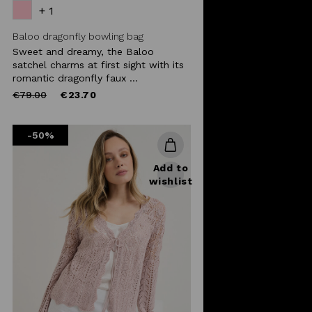
+ 1
Baloo dragonfly bowling bag
Sweet and dreamy, the Baloo
satchel charms at first sight with its
romantic dragonfly faux ...
Price
to
€79.00
€23.70
reduced
from
-50%
Add to
wishlist