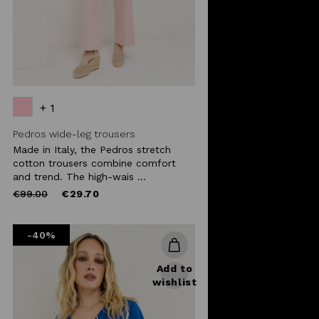
+ 1
Pedros wide-leg trousers
Made in Italy, the Pedros stretch
cotton trousers combine comfort
and trend. The high-wais ...
Price
to
€99.00
€29.70
reduced
from
-40%
Add to
wishlist