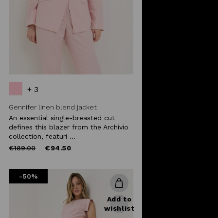
+ 3
Gennifer linen blend jacket
An essential single-breasted cut
defines this blazer from the Archivio
collection, featuri ...
Price
to
€189.00
€94.50
reduced
from
-50%
Add to
wishlist