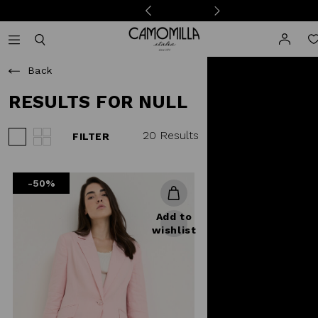
Camomilla Italia®
Open mobile navigation
Toggle mobile search
Back
RESULTS FOR NULL
20 Results
FILTER
View 3 products per row
View 4 products per row
-50%
Add to
wishlist