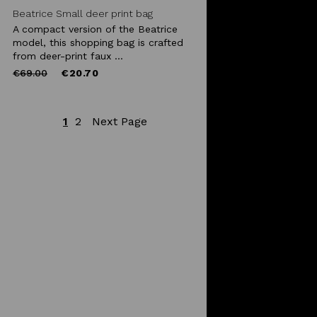
Beatrice Small deer print bag
A compact version of the Beatrice
model, this shopping bag is crafted
from deer-print faux ...
Price
to
€69.00
€20.70
reduced
from
1
2
Next Page