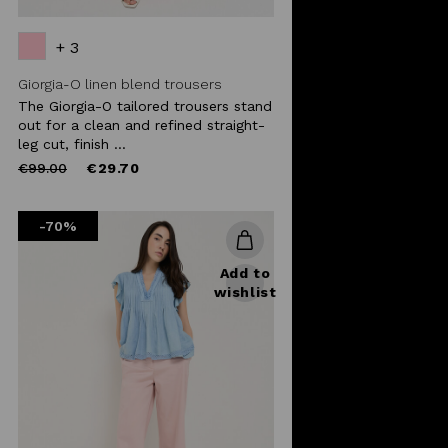
+ 3
Giorgia-O linen blend trousers
The Giorgia-O tailored trousers stand
out for a clean and refined straight-
leg cut, finish ...
Price
to
€99.00
€29.70
reduced
from
-70%
Add to
wishlist