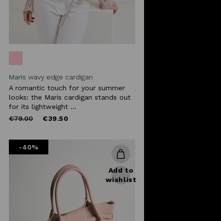
Maris wavy edge cardigan
A romantic touch for your summer
looks: the Maris cardigan stands out
for its lightweight ...
Price
to
€79.00
€39.50
reduced
from
-40%
Add to
wishlist