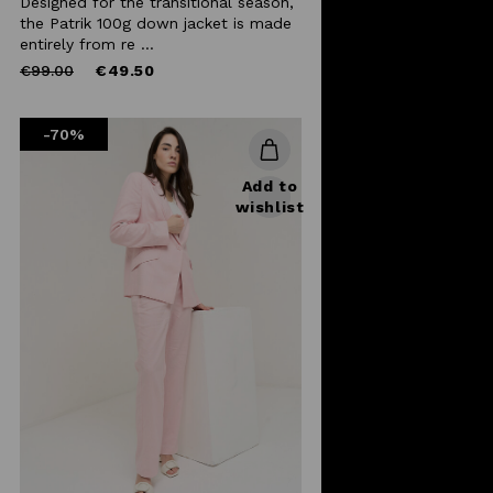
Designed for the transitional season,
the Patrik 100g down jacket is made
entirely from re ...
Price
to
€99.00
€49.50
reduced
from
-70%
Add to
wishlist