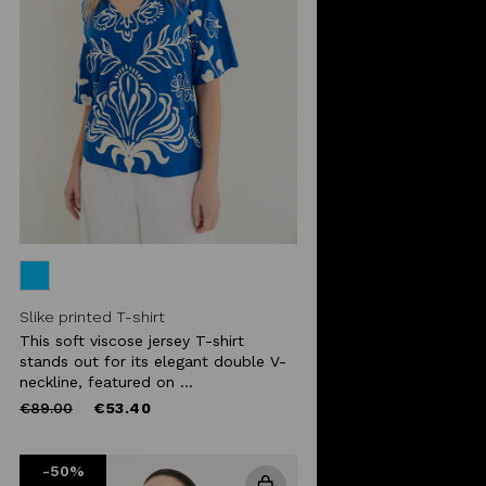
Slike printed T-shirt
This soft viscose jersey T-shirt
stands out for its elegant double V-
neckline, featured on ...
Price
to
€89.00
€53.40
reduced
from
-50%