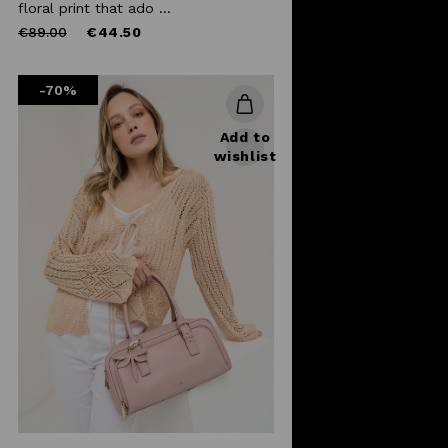
floral print that ado ...
Price
to
€89.00
€44.50
reduced
from
-70%
Add to
wishlist