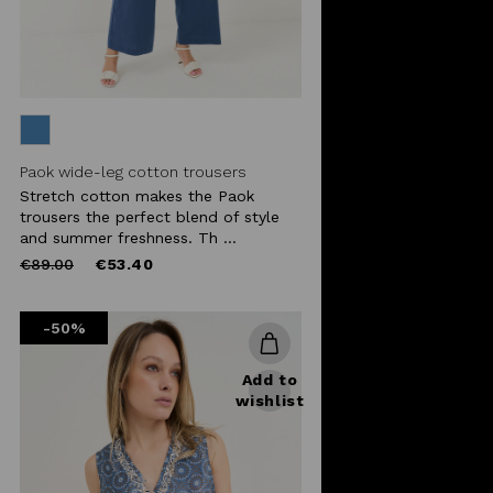
Paok wide-leg cotton trousers
Stretch cotton makes the Paok
trousers the perfect blend of style
and summer freshness. Th ...
Price
to
€89.00
€53.40
reduced
from
-50%
Add to
wishlist