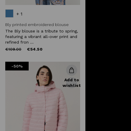
+ 1
Bly printed embroidered blouse
The Bly blouse is a tribute to spring,
featuring a vibrant all-over print and
refined fron ...
Price
to
€109.00
€54.50
reduced
from
-50%
Add to
wishlist