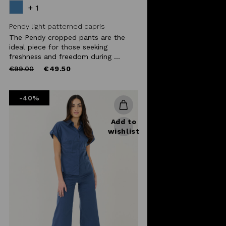
+ 1
Pendy light patterned capris
The Pendy cropped pants are the
ideal piece for those seeking
freshness and freedom during ...
Price
to
€99.00
€49.50
reduced
from
-40%
Add to
wishlist