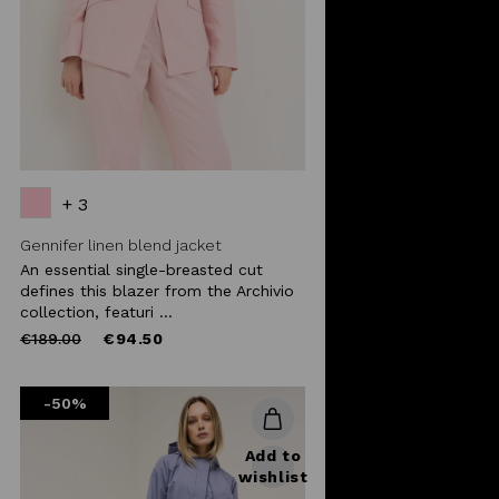
+ 3
Gennifer linen blend jacket
An essential single-breasted cut
defines this blazer from the Archivio
collection, featuri ...
Price
to
€189.00
€94.50
reduced
from
-50%
Add to
wishlist