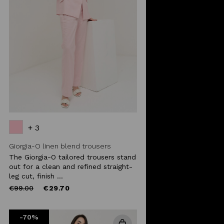
+ 3
Giorgia-O linen blend trousers
The Giorgia-O tailored trousers stand
out for a clean and refined straight-
leg cut, finish ...
Price
to
€99.00
€29.70
reduced
from
-70%