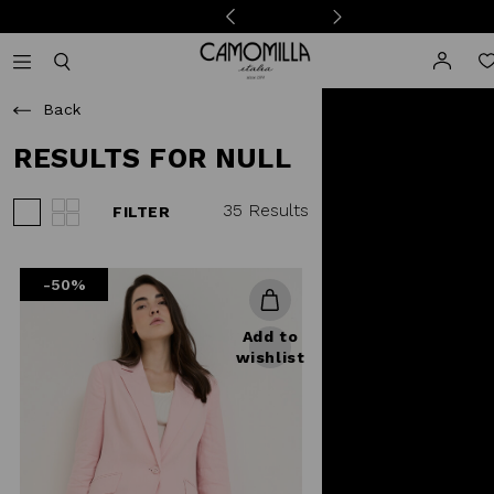
Camomilla Italia®
Open mobile navigation
Toggle mobile search
Back
RESULTS FOR NULL
35 Results
FILTER
View 3 products per row
View 4 products per row
-50%
Add to
wishlist