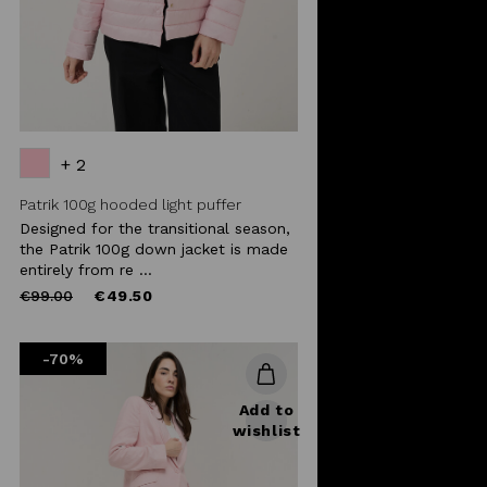
+ 2
Patrik 100g hooded light puffer
Designed for the transitional season,
the Patrik 100g down jacket is made
entirely from re ...
Price
to
€99.00
€49.50
reduced
from
-70%
Add to
wishlist