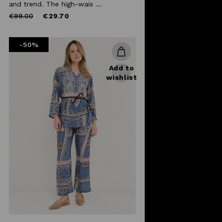
and trend. The high-wais ...
Price
to
€99.00
€29.70
reduced
from
-50%
Add to
wishlist