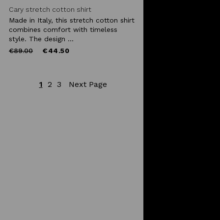
Cary stretch cotton shirt
Made in Italy, this stretch cotton shirt
combines comfort with timeless
style. The design ...
Price
to
€89.00
€44.50
reduced
from
1
2
3
Next Page