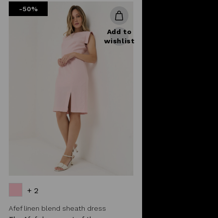
-50%
Add to
wishlist
+ 2
Afef linen blend sheath dress