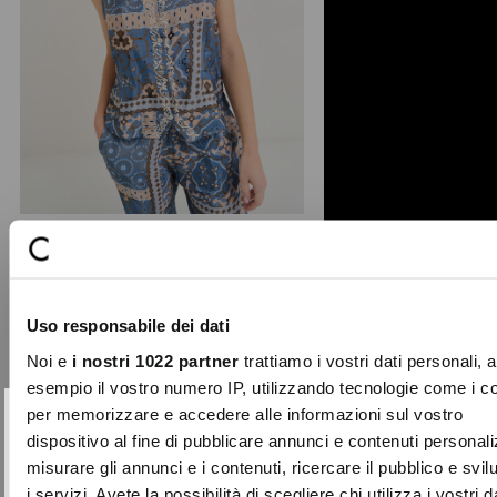
+ 1
Giuly V-neck embroidered vest
The Giuly waistcoat adds a refined,
Uso responsabile dei dati
artisanal touch to your spring
wardrobe. Crafted from ...
Noi e
i nostri 1022 partner
trattiamo i vostri dati personali, 
Price
to
€89.00
€44.50
esempio il vostro numero IP, utilizzando tecnologie come i c
reduced
per memorizzare e accedere alle informazioni sul vostro
from
SUBSCRIBE TO OUR
Close
dispositivo al fine di pubblicare annunci e contenuti personali
-50%
NEWSLETTER
misurare gli annunci e i contenuti, ricercare il pubblico e svi
i servizi. Avete la possibilità di scegliere chi utilizza i vostri d
Sign up now and be the first to find out