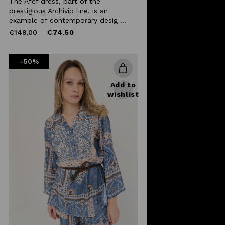
The Afef dress, part of the
prestigious Archivio line, is an
example of contemporary desig ...
Price
to
€149.00
€74.50
reduced
from
-50%
Add to
wishlist