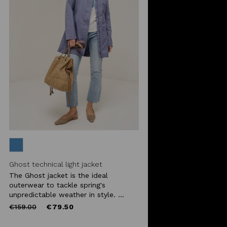
Ghost technical light jacket
The Ghost jacket is the ideal
outerwear to tackle spring's
unpredictable weather in style. ...
Price
to
€159.00
€79.50
reduced
from