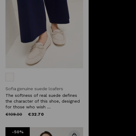
Sofia genuine suede loafers
The softness of real suede defines
the character of this shoe, designed
for those who wish ...
Price
to
€109.00
€32.70
reduced
from
-50%