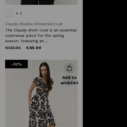
+ 1
Claudy double-breasted coat
The Claudy short coat is an essential
outerwear piece for the spring
season, featuring an ...
Price
to
€130.00
€65.00
reduced
from
-30%
Add to
wishlist