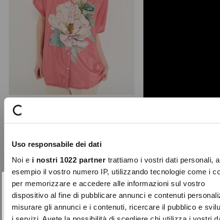
Bonnie floral print blouse
The Bonnie blouse celebrates spring
Uso responsabile dei dati
with a dramatic multicolour maxi
floral print that ado ...
Noi e
i nostri 1022 partner
trattiamo i vostri dati personali, 
Price
to
€89.00
€44.50
esempio il vostro numero IP, utilizzando tecnologie come i c
reduced
per memorizzare e accedere alle informazioni sul vostro
from
SUBSCRIBE TO OUR
Close
dispositivo al fine di pubblicare annunci e contenuti personali
-70%
NEWSLETTER
misurare gli annunci e i contenuti, ricercare il pubblico e svi
i servizi. Avete la possibilità di scegliere chi utilizza i vostri d
Sign up now and be the first to find out