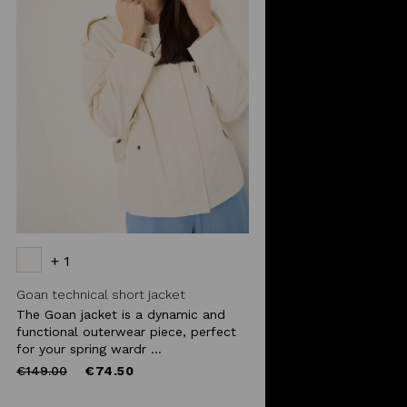
+ 1
Goan technical short jacket
The Goan jacket is a dynamic and
functional outerwear piece, perfect
for your spring wardr ...
Price
to
€149.00
€74.50
reduced
from