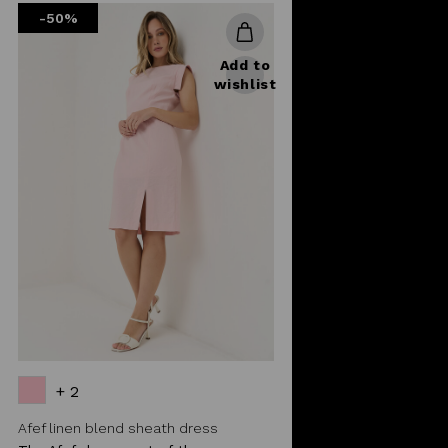
-50%
Add to
wishlist
+ 2
Afef linen blend sheath dress