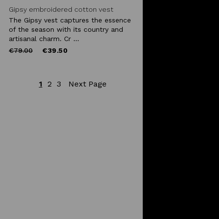
Gipsy embroidered cotton vest
The Gipsy vest captures the essence
of the season with its country and
artisanal charm. Cr ...
Price
to
€79.00
€39.50
reduced
from
1
2
3
Next Page