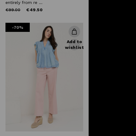
entirely from re ...
Price
to
€99.00
€49.50
reduced
from
-70%
Add to
wishlist