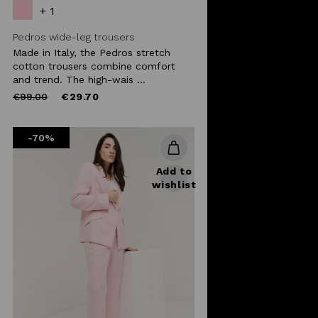
+ 1
Pedros wide-leg trousers
Made in Italy, the Pedros stretch
cotton trousers combine comfort
and trend. The high-wais ...
Price
to
€99.00
€29.70
reduced
from
-70%
Add to
wishlist