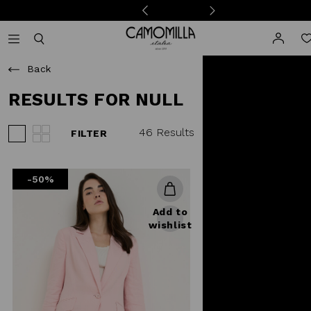
Camomilla Italia®
Open mobile navigation
Toggle mobile search
Back
RESULTS FOR NULL
46 Results
FILTER
View 3 products per row
View 4 products per row
-50%
Add to
wishlist