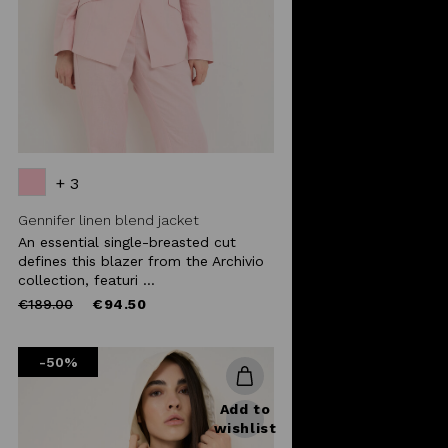
+ 3
Gennifer linen blend jacket
An essential single-breasted cut
defines this blazer from the Archivio
collection, featuri ...
Price
to
€189.00
€94.50
reduced
from
-50%
Add to
wishlist