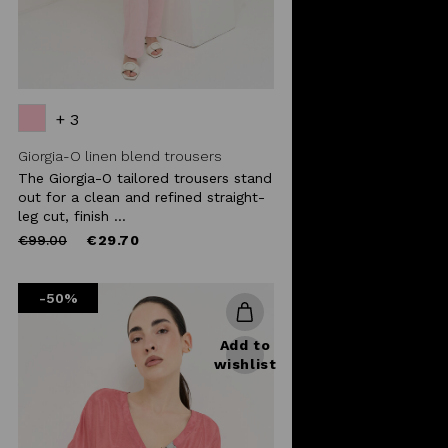
+ 3
Giorgia-O linen blend trousers
The Giorgia-O tailored trousers stand
out for a clean and refined straight-
leg cut, finish ...
Price
to
€99.00
€29.70
reduced
from
-50%
Add to
wishlist