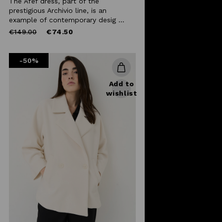
The Afef dress, part of the
prestigious Archivio line, is an
example of contemporary desig ...
Price
to
€149.00
€74.50
reduced
from
-50%
Add to
wishlist