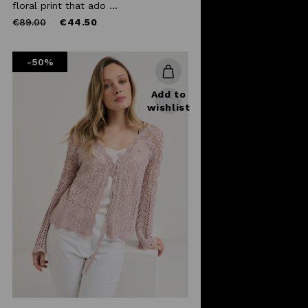
floral print that ado ...
Price
to
€89.00
€44.50
reduced
from
-50%
Add to
wishlist