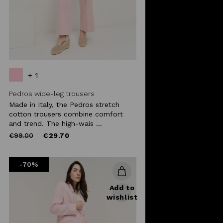
+ 1
Pedros wide-leg trousers
Made in Italy, the Pedros stretch
cotton trousers combine comfort
and trend. The high-wais ...
Price
to
€99.00
€29.70
reduced
from
-70%
Add to
wishlist