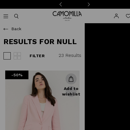
Camomilla Italia®
Open mobile navigation
Toggle mobile search
Back
RESULTS FOR NULL
23 Results
FILTER
View 3 products per row
View 4 products per row
-50%
Add to
wishlist