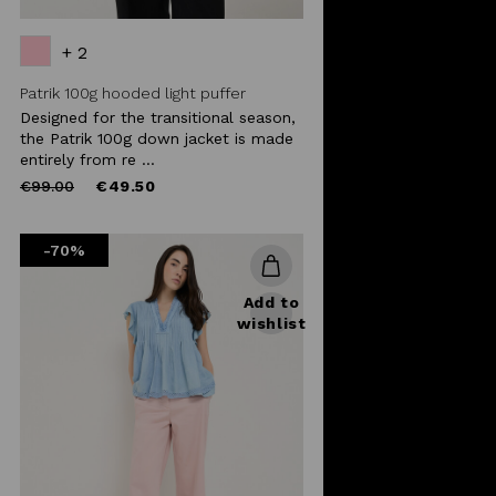
+ 2
Patrik 100g hooded light puffer
Designed for the transitional season,
the Patrik 100g down jacket is made
entirely from re ...
Price
to
€99.00
€49.50
reduced
from
-70%
Add to
wishlist