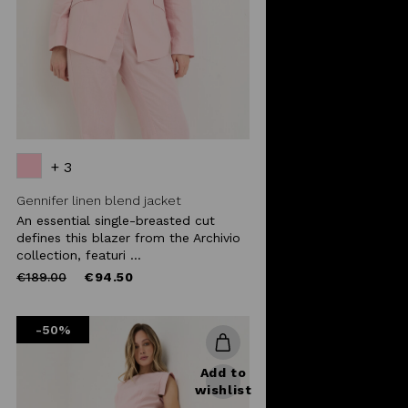
+ 3
Gennifer linen blend jacket
An essential single-breasted cut
defines this blazer from the Archivio
collection, featuri ...
Price
to
€189.00
€94.50
reduced
from
-50%
Add to
wishlist