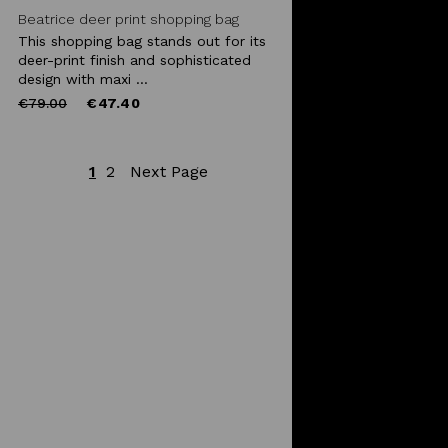
Beatrice deer print shopping bag
This shopping bag stands out for its
deer-print finish and sophisticated
design with maxi ...
Price
to
€79.00
€47.40
reduced
from
1
2
Next Page