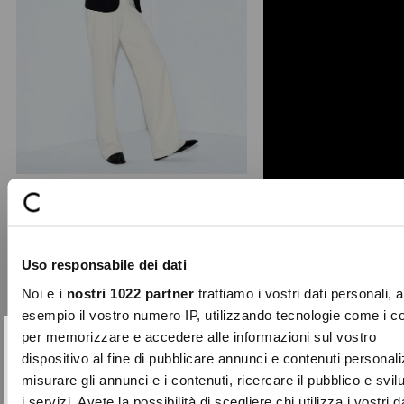
+ 2
Giorgia technical fabric trousers
Trousers from the Continuus
Uso responsabile dei dati
collection, made in soft technical
fabric. Featuring straight ...
Noi e
i nostri 1022 partner
trattiamo i vostri dati personali, 
€79.00
esempio il vostro numero IP, utilizzando tecnologie come i c
per memorizzare e accedere alle informazioni sul vostro
SUBSCRIBE TO OUR
Close
dispositivo al fine di pubblicare annunci e contenuti personali
NEWSLETTER
misurare gli annunci e i contenuti, ricercare il pubblico e svi
i servizi. Avete la possibilità di scegliere chi utilizza i vostri d
Sign up now and be the first to find out