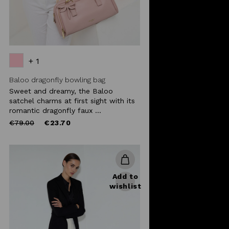
+ 1
Baloo dragonfly bowling bag
Sweet and dreamy, the Baloo
satchel charms at first sight with its
romantic dragonfly faux ...
Price
to
€79.00
€23.70
reduced
from
Add to
wishlist