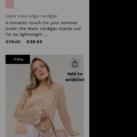
Maris wavy edge cardigan
A romantic touch for your summer
looks: the Maris cardigan stands out
for its lightweight ...
Price
to
€79.00
€39.50
reduced
from
-70%
Add to
wishlist