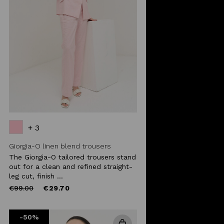
+ 3
Giorgia-O linen blend trousers
The Giorgia-O tailored trousers stand
out for a clean and refined straight-
leg cut, finish ...
Price
to
€99.00
€29.70
reduced
from
-50%