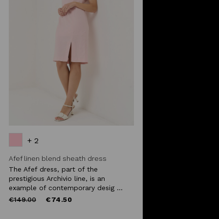
+ 2
Afef linen blend sheath dress
The Afef dress, part of the
prestigious Archivio line, is an
example of contemporary desig ...
Price
to
€149.00
€74.50
reduced
from