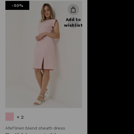
-50%
Add to
wishlist
+ 2
Afef linen blend sheath dress