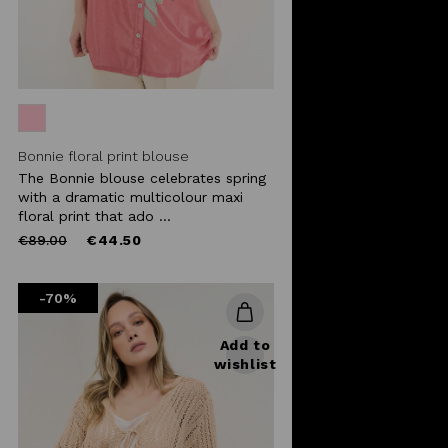
Bonnie floral print blouse
The Bonnie blouse celebrates spring
with a dramatic multicolour maxi
floral print that ado ...
Price
to
€89.00
€44.50
reduced
from
-70%
Add to
wishlist