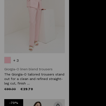
+ 3
Giorgia-O linen blend trousers
The Giorgia-O tailored trousers stand
out for a clean and refined straight-
leg cut, finish ...
Price
to
€99.00
€29.70
reduced
from
-70%