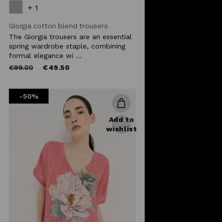
+ 1
Giorgia cotton blend trousers
The Giorgia trousers are an essential
spring wardrobe staple, combining
formal elegance wi ...
Price
to
€99.00
€49.50
reduced
from
-50%
Add to
wishlist