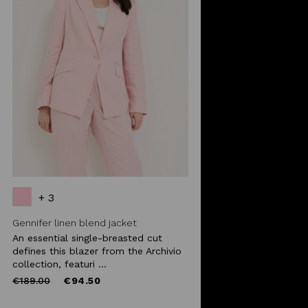
+ 3
Gennifer linen blend jacket
An essential single-breasted cut
defines this blazer from the Archivio
collection, featuri ...
Price
to
€189.00
€94.50
reduced
from