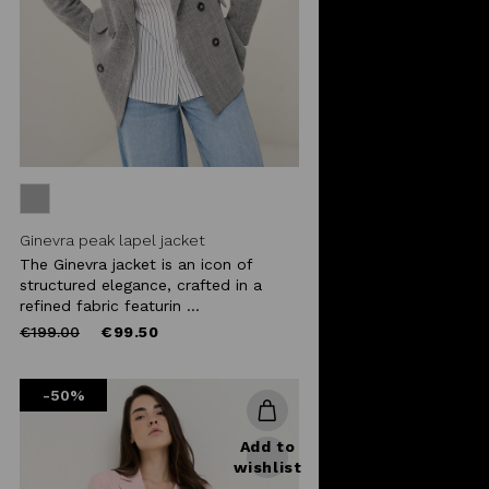
Ginevra peak lapel jacket
The Ginevra jacket is an icon of
structured elegance, crafted in a
refined fabric featurin ...
Price
to
€199.00
€99.50
reduced
from
-50%
Add to
wishlist