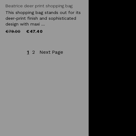
Beatrice deer print shopping bag
This shopping bag stands out for its
deer-print finish and sophisticated
design with maxi ...
Price
to
€79.00
€47.40
reduced
from
1
2
Next Page