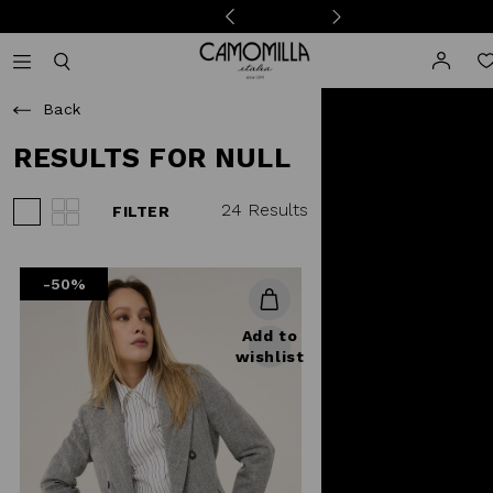
Camomilla Italia®
Open mobile navigation
Toggle mobile search
Back
RESULTS FOR NULL
24 Results
FILTER
View 3 products per row
View 4 products per row
-50%
Add to
wishlist