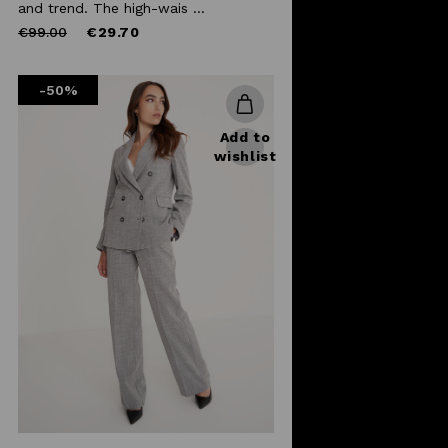
and trend. The high-wais ...
Price
to
€99.00
€29.70
reduced
from
-50%
Add to
wishlist