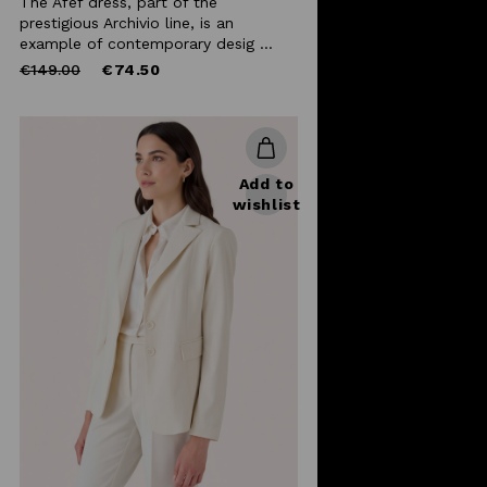
The Afef dress, part of the
prestigious Archivio line, is an
example of contemporary desig ...
Price
to
€149.00
€74.50
reduced
from
Add to
wishlist