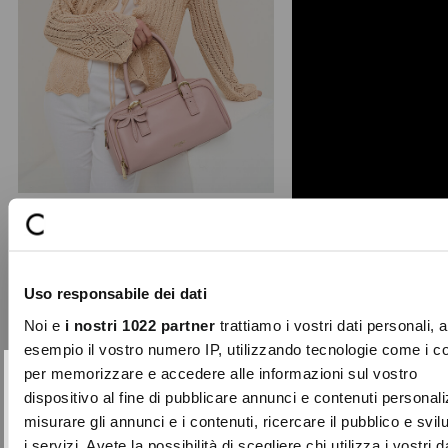
+ 1
Baloo dragonfly bowling bag
Sweet and dreamy, the Baloo
Uso responsabile dei dati
satchel charms at first sight with its
romantic dragonfly faux ...
Noi e
i nostri 1022 partner
trattiamo i vostri dati personali, 
Price
to
€79.00
€23.70
esempio il vostro numero IP, utilizzando tecnologie come i c
reduced
per memorizzare e accedere alle informazioni sul vostro
from
SUBSCRIBE TO OUR
Close
dispositivo al fine di pubblicare annunci e contenuti personali
-50%
NEWSLETTER
misurare gli annunci e i contenuti, ricercare il pubblico e svi
i servizi. Avete la possibilità di scegliere chi utilizza i vostri d
Sign up now and be the first to find out