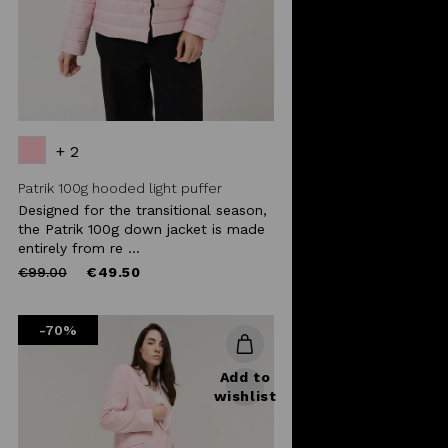
+ 2
Patrik 100g hooded light puffer
Designed for the transitional season,
the Patrik 100g down jacket is made
entirely from re ...
Price
to
€99.00
€49.50
reduced
from
-70%
Add to
wishlist