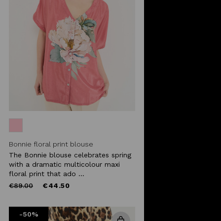
Bonnie floral print blouse
The Bonnie blouse celebrates spring
with a dramatic multicolour maxi
floral print that ado ...
Price
to
€89.00
€44.50
reduced
from
-50%