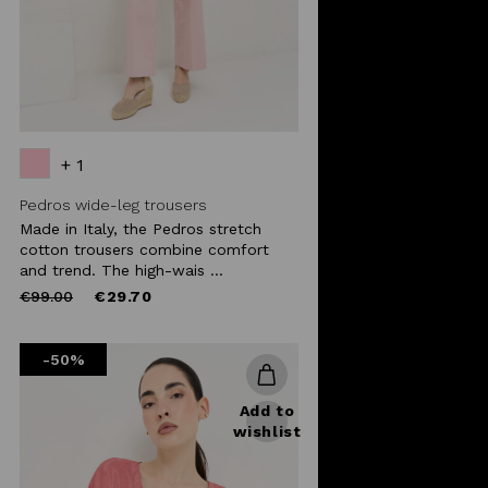
+ 1
Pedros wide-leg trousers
Made in Italy, the Pedros stretch
cotton trousers combine comfort
and trend. The high-wais ...
Price
to
€99.00
€29.70
reduced
from
-50%
Add to
wishlist