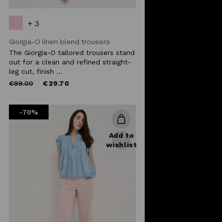
+ 3
Giorgia-O linen blend trousers
The Giorgia-O tailored trousers stand
out for a clean and refined straight-
leg cut, finish ...
Price
to
€99.00
€29.70
reduced
from
-70%
Add to
wishlist