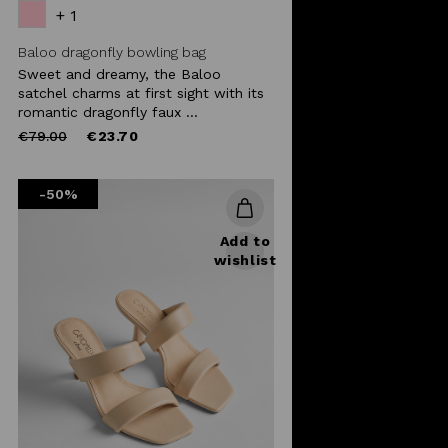
+ 1
Baloo dragonfly bowling bag
Sweet and dreamy, the Baloo
satchel charms at first sight with its
romantic dragonfly faux ...
Price
to
€79.00
€23.70
reduced
from
-50%
Add to
wishlist