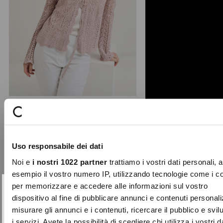
Maris wavy edge cardigan
A romantic touch for your summer
Uso responsabile dei dati
looks: the Maris cardigan stands out
for its lightweight ...
Noi e
i nostri 1022 partner
trattiamo i vostri dati personali, 
Price
to
€79.00
€39.50
esempio il vostro numero IP, utilizzando tecnologie come i c
reduced
per memorizzare e accedere alle informazioni sul vostro
from
SUBSCRIBE TO OUR
Close
dispositivo al fine di pubblicare annunci e contenuti personali
-40%
NEWSLETTER
misurare gli annunci e i contenuti, ricercare il pubblico e svi
i servizi. Avete la possibilità di scegliere chi utilizza i vostri d
Sign up now and be the first to find out