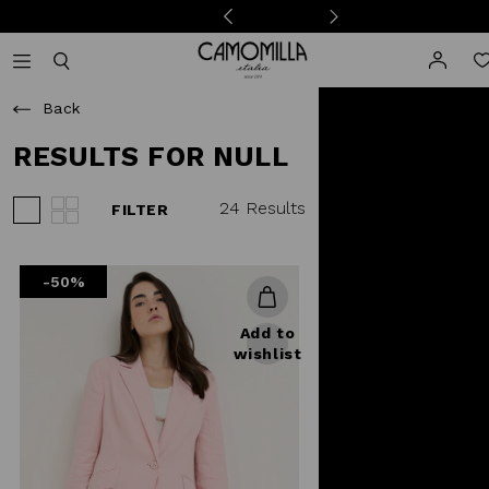
Camomilla Italia®
Open mobile navigation
Toggle mobile search
Back
RESULTS FOR NULL
24 Results
FILTER
View 3 products per row
View 4 products per row
-50%
Add to
wishlist