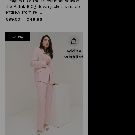
Designed for the transitional season,
the Patrik 100g down jacket is made
entirely from re ...
Price
to
€99.00
€49.50
reduced
from
-70%
Add to
wishlist