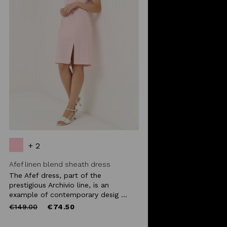
+ 2
Afef linen blend sheath dress
The Afef dress, part of the
prestigious Archivio line, is an
example of contemporary desig ...
Price
to
€149.00
€74.50
reduced
from