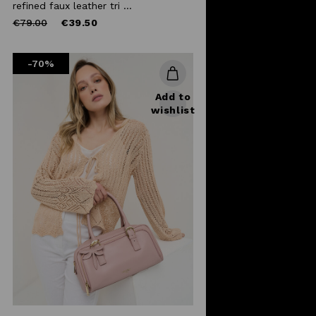
refined faux leather tri ...
Price
to
€79.00
€39.50
reduced
from
-70%
Add to
wishlist