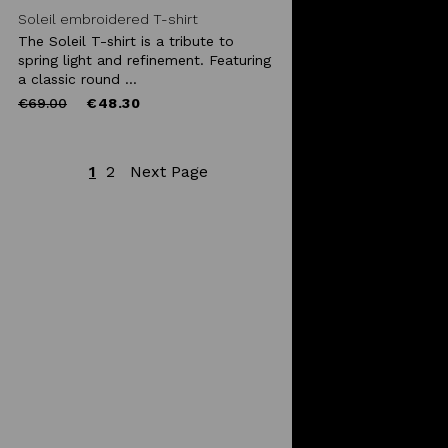
Soleil embroidered T-shirt
The Soleil T-shirt is a tribute to
spring light and refinement. Featuring
a classic round ...
Price
to
€69.00
€48.30
reduced
from
1
2
Next Page