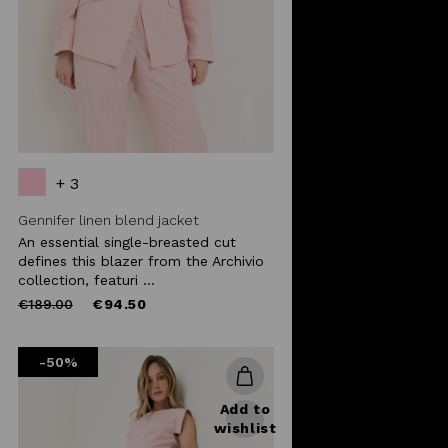
+ 3
Gennifer linen blend jacket
An essential single-breasted cut
defines this blazer from the Archivio
collection, featuri ...
Price
to
€189.00
€94.50
reduced
from
-50%
Add to
wishlist