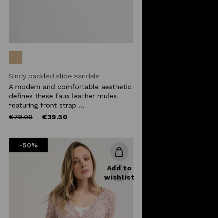
Sindy padded slide sandals
A modern and comfortable aesthetic
defines these faux leather mules,
featuring front strap ...
Price
to
€79.00
€39.50
reduced
from
-50%
Add to
wishlist