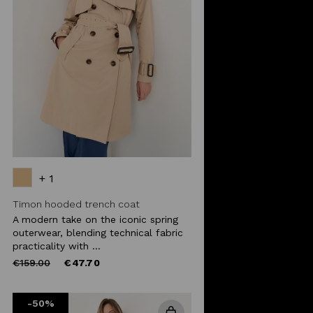
+ 1
Timon hooded trench coat
A modern take on the iconic spring
outerwear, blending technical fabric
practicality with ...
Price
to
€159.00
€47.70
reduced
from
-50%