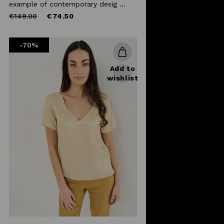
example of contemporary desig ...
Price
to
€149.00
€74.50
reduced
from
-70%
Add to
wishlist