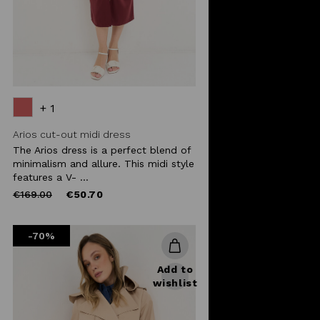
+ 1
Arios cut-out midi dress
The Arios dress is a perfect blend of
minimalism and allure. This midi style
features a V- ...
Price
to
€169.00
€50.70
reduced
from
-70%
Add to
wishlist