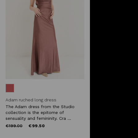
Adam ruched long dress
The Adam dress from the Studio
collection is the epitome of
sensuality and femininity. Cra ...
Price
to
€199.00
€99.50
reduced
from