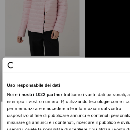
+ 2
Patrik 100g hooded light puffer
Designed for the transitional season,
Uso responsabile dei dati
the Patrik 100g down jacket is made
entirely from re ...
Noi e
i nostri 1022 partner
trattiamo i vostri dati personali, 
Price
to
€99.00
€49.50
esempio il vostro numero IP, utilizzando tecnologie come i c
reduced
per memorizzare e accedere alle informazioni sul vostro
from
SUBSCRIBE TO OUR
Close
dispositivo al fine di pubblicare annunci e contenuti personali
-70%
NEWSLETTER
misurare gli annunci e i contenuti, ricercare il pubblico e svi
i servizi. Avete la possibilità di scegliere chi utilizza i vostri d
Sign up now and be the first to find out