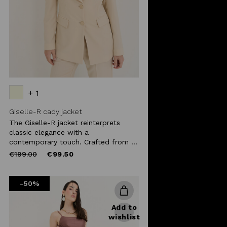
+ 1
Giselle-R cady jacket
The Giselle-R jacket reinterprets
classic elegance with a
contemporary touch. Crafted from ...
Price
to
€199.00
€99.50
reduced
from
-50%
Add to
wishlist