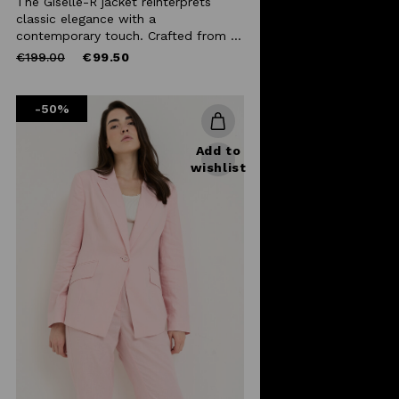
The Giselle-R jacket reinterprets
classic elegance with a
contemporary touch. Crafted from ...
Price
to
€199.00
€99.50
reduced
from
-50%
Add to
wishlist