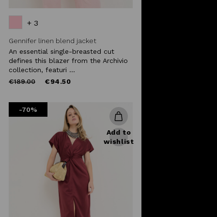
+ 3
Gennifer linen blend jacket
An essential single-breasted cut
defines this blazer from the Archivio
collection, featuri ...
Price
to
€189.00
€94.50
reduced
from
-70%
Add to
wishlist