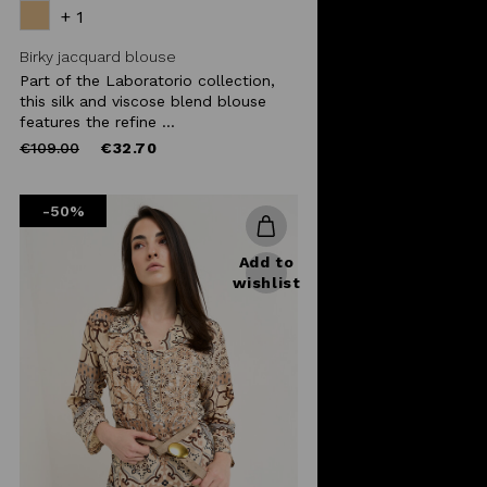
+ 1
Birky jacquard blouse
Part of the Laboratorio collection,
this silk and viscose blend blouse
features the refine ...
Price
to
€109.00
€32.70
reduced
from
-50%
Add to
wishlist