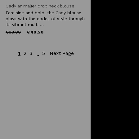
Cady animalier drop neck blouse
Feminine and bold, the Cady blouse
plays with the codes of style through
its vibrant multi ...
Price
to
€99.00
€49.50
reduced
from
1
2
3
5
Next Page
...