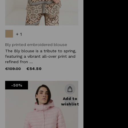
+ 1
Bly printed embroidered blouse
The Bly blouse is a tribute to spring,
featuring a vibrant all-over print and
refined fron ...
Price
to
€109.00
€54.50
reduced
from
-50%
Add to
wishlist