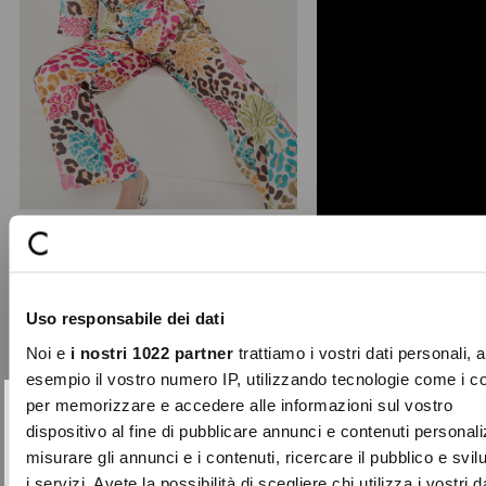
Cady animalier drop neck blouse
Feminine and bold, the Cady blouse
Uso responsabile dei dati
plays with the codes of style through
its vibrant multi ...
Noi e
i nostri 1022 partner
trattiamo i vostri dati personali, 
Price
to
€99.00
€49.50
esempio il vostro numero IP, utilizzando tecnologie come i c
reduced
per memorizzare e accedere alle informazioni sul vostro
from
SUBSCRIBE TO OUR
Close
dispositivo al fine di pubblicare annunci e contenuti personali
-70%
NEWSLETTER
misurare gli annunci e i contenuti, ricercare il pubblico e svi
i servizi. Avete la possibilità di scegliere chi utilizza i vostri d
Sign up now and be the first to find out