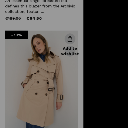
An essential single-breasted cut
defines this blazer from the Archivio
collection, featuri ...
Price
to
€189.00
€94.50
reduced
from
-70%
Add to
wishlist