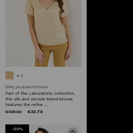
+ 1
Birky jacquard blouse
Part of the Laboratorio collection,
this silk and viscose blend blouse
features the refine ...
Price
to
€109.00
€32.70
reduced
from
-50%