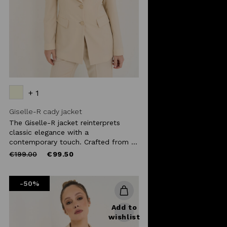
+ 1
Giselle-R cady jacket
The Giselle-R jacket reinterprets
classic elegance with a
contemporary touch. Crafted from ...
Price
to
€199.00
€99.50
reduced
from
-50%
Add to
wishlist