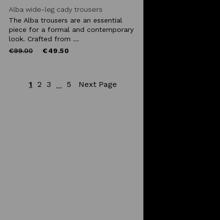
Alba wide-leg cady trousers
The Alba trousers are an essential
piece for a formal and contemporary
look. Crafted from ...
Price
to
€99.00
€49.50
reduced
from
1
2
3
5
Next Page
...