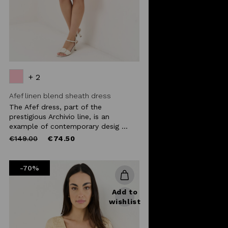
+ 2
Afef linen blend sheath dress
The Afef dress, part of the
prestigious Archivio line, is an
example of contemporary desig ...
Price
to
€149.00
€74.50
reduced
from
-70%
Add to
wishlist