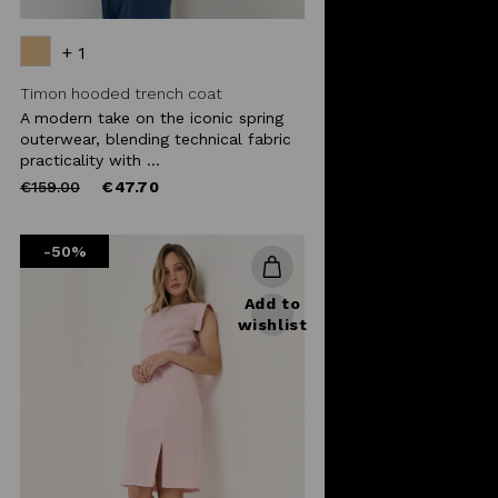
+ 1
Timon hooded trench coat
A modern take on the iconic spring
outerwear, blending technical fabric
practicality with ...
Price
to
€159.00
€47.70
reduced
from
-50%
Add to
wishlist