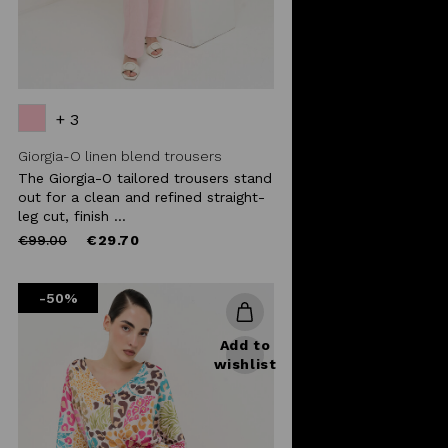
+ 3
Giorgia-O linen blend trousers
The Giorgia-O tailored trousers stand
out for a clean and refined straight-
leg cut, finish ...
Price
to
€99.00
€29.70
reduced
from
-50%
Add to
wishlist