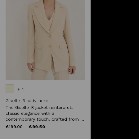
+ 1
Giselle-R cady jacket
The Giselle-R jacket reinterprets
classic elegance with a
contemporary touch. Crafted from ...
Price
to
€199.00
€99.50
reduced
from