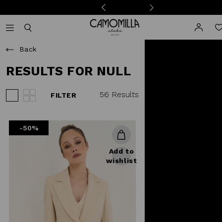
Camomilla Italia®
Open mobile navigation
Toggle mobile search
Back
RESULTS FOR NULL
56 Results
FILTER
View 3 products per row
View 4 products per row
-50%
Add to
wishlist