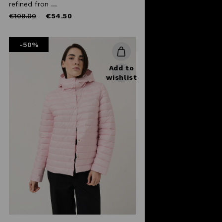
refined fron ...
Price
to
€109.00
€54.50
reduced
from
-50%
Add to
wishlist