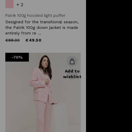
+ 2
Patrik 100g hooded light puffer
Designed for the transitional season,
the Patrik 100g down jacket is made
entirely from re ...
Price
to
€99.00
€49.50
reduced
from
-70%
Add to
wishlist