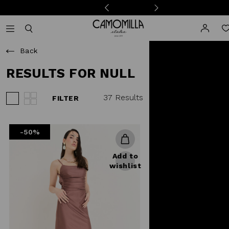
Camomilla Italia®
Open mobile navigation
Toggle mobile search
Back
RESULTS FOR NULL
37 Results
FILTER
View 3 products per row
View 4 products per row
-50%
Add to
wishlist