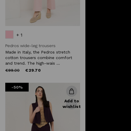
+ 1
Pedros wide-leg trousers
Made in Italy, the Pedros stretch
cotton trousers combine comfort
and trend. The high-wais ...
Price
to
€99.00
€29.70
reduced
from
-50%
Add to
wishlist