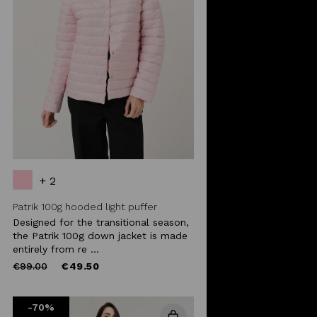
+ 2
Patrik 100g hooded light puffer
Designed for the transitional season,
the Patrik 100g down jacket is made
entirely from re ...
Price
to
€99.00
€49.50
reduced
from
-70%