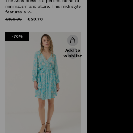
The Arios dress is a perfect blend of
minimalism and allure. This midi style
features a V- ...
Price
to
€169.00
€50.70
reduced
from
-70%
Add to
wishlist