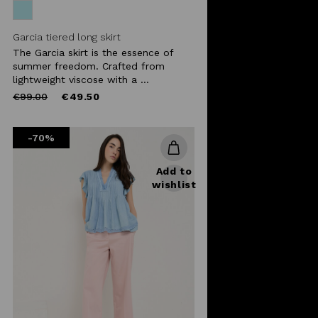
Garcia tiered long skirt
The Garcia skirt is the essence of
summer freedom. Crafted from
lightweight viscose with a ...
Price
to
€99.00
€49.50
reduced
from
-70%
Add to
wishlist