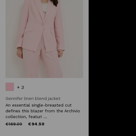
+ 3
Gennifer linen blend jacket
An essential single-breasted cut
defines this blazer from the Archivio
collection, featuri ...
Price
to
€189.00
€94.50
reduced
from