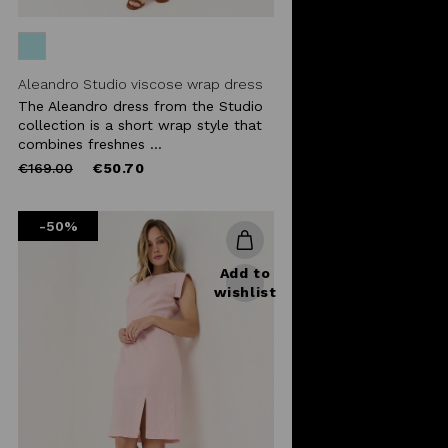
Aleandro Studio viscose wrap dress
The Aleandro dress from the Studio
collection is a short wrap style that
combines freshnes ...
Price
to
€169.00
€50.70
reduced
from
-50%
Add to
wishlist