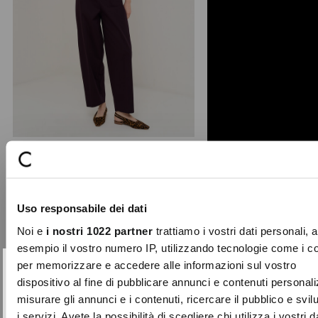
Payper baggy cotton trousers
The Payper pants from the Studio
Uso responsabile dei dati
line embody a dynamic urban style.
Crafted from a comfort ...
Noi e
i nostri 1022 partner
trattiamo i vostri dati personali, 
Price
to
€99.00
€49.50
esempio il vostro numero IP, utilizzando tecnologie come i c
reduced
per memorizzare e accedere alle informazioni sul vostro
from
SUBSCRIBE TO OUR
Close
dispositivo al fine di pubblicare annunci e contenuti personali
-50%
NEWSLETTER
misurare gli annunci e i contenuti, ricercare il pubblico e svi
i servizi. Avete la possibilità di scegliere chi utilizza i vostri d
Sign up now and be the first to find out