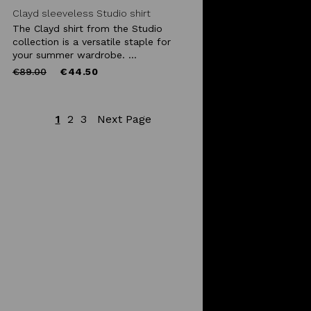
Clayd sleeveless Studio shirt
The Clayd shirt from the Studio
collection is a versatile staple for
your summer wardrobe. ...
Price
to
€89.00
€44.50
reduced
from
1
2
3
Next Page