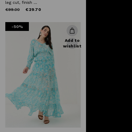
leg cut, finish ...
Price
to
€99.00
€29.70
reduced
from
-50%
Add to
wishlist