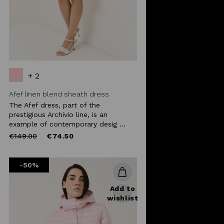
+ 2
Afef linen blend sheath dress
The Afef dress, part of the
prestigious Archivio line, is an
example of contemporary desig ...
Price
to
€149.00
€74.50
reduced
from
-50%
Add to
wishlist