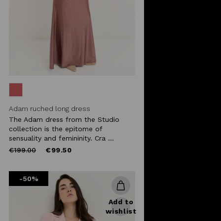
Adam ruched long dress
The Adam dress from the Studio
collection is the epitome of
sensuality and femininity. Cra ...
Price
to
€199.00
€99.50
reduced
from
-50%
Add to
wishlist