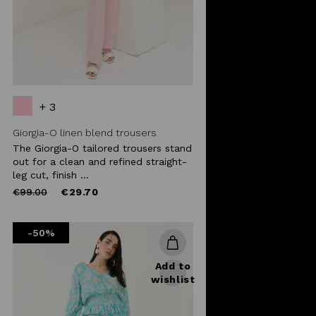
+ 3
Giorgia-O linen blend trousers
The Giorgia-O tailored trousers stand
out for a clean and refined straight-
leg cut, finish ...
Price
to
€99.00
€29.70
reduced
from
-50%
Add to
wishlist