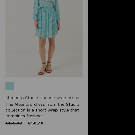
Aleandro Studio viscose wrap dress
The Aleandro dress from the Studio
collection is a short wrap style that
combines freshnes ...
Price
to
€169.00
€50.70
reduced
from