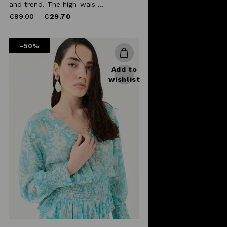
and trend. The high-wais ...
Price
to
€99.00
€29.70
reduced
from
-50%
Add to
wishlist