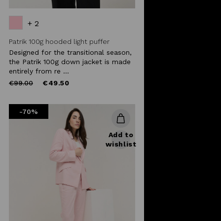
+ 2
Patrik 100g hooded light puffer
Designed for the transitional season,
the Patrik 100g down jacket is made
entirely from re ...
Price
to
€99.00
€49.50
reduced
from
-70%
Add to
wishlist