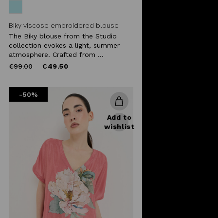
Biky viscose embroidered blouse
The Biky blouse from the Studio
collection evokes a light, summer
atmosphere. Crafted from ...
Price
to
€99.00
€49.50
reduced
from
-50%
Add to
wishlist