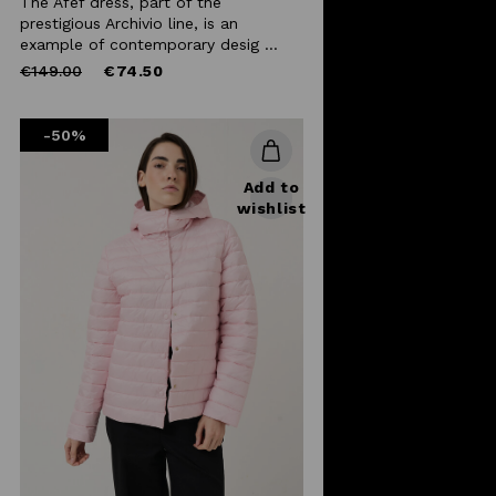
The Afef dress, part of the
prestigious Archivio line, is an
example of contemporary desig ...
Price
to
€149.00
€74.50
reduced
from
-50%
Add to
wishlist