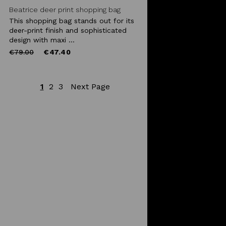
Beatrice deer print shopping bag
This shopping bag stands out for its
deer-print finish and sophisticated
design with maxi ...
Price
to
€79.00
€47.40
reduced
from
1
2
3
Next Page