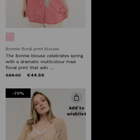
Bonnie floral print blouse
The Bonnie blouse celebrates spring
with a dramatic multicolour maxi
floral print that ado ...
Price
to
€89.00
€44.50
reduced
from
-70%
Add to
wishlist