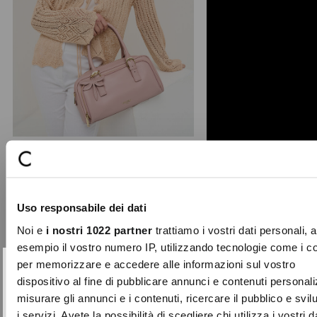
+ 1
Baloo dragonfly bowling bag
Sweet and dreamy, the Baloo
Uso responsabile dei dati
satchel charms at first sight with its
romantic dragonfly faux ...
Noi e
i nostri 1022 partner
trattiamo i vostri dati personali, 
Price
to
€79.00
€23.70
esempio il vostro numero IP, utilizzando tecnologie come i c
reduced
per memorizzare e accedere alle informazioni sul vostro
from
SUBSCRIBE TO OUR
Close
dispositivo al fine di pubblicare annunci e contenuti personali
-50%
NEWSLETTER
misurare gli annunci e i contenuti, ricercare il pubblico e svi
i servizi. Avete la possibilità di scegliere chi utilizza i vostri d
Sign up now and be the first to find out