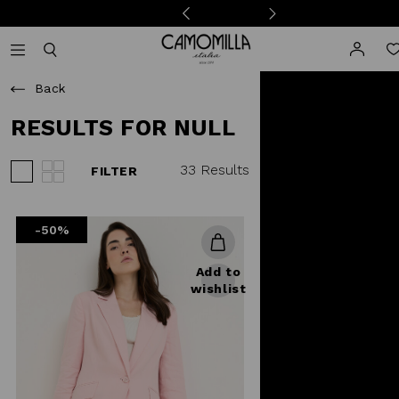
Camomilla Italia®
Open mobile navigation
Toggle mobile search
Back
RESULTS FOR NULL
33 Results
FILTER
View 3 products per row
View 4 products per row
-50%
Add to
wishlist