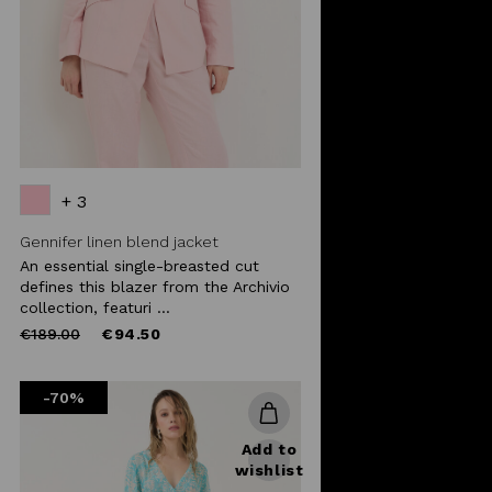
+ 3
Gennifer linen blend jacket
An essential single-breasted cut
defines this blazer from the Archivio
collection, featuri ...
Price
to
€189.00
€94.50
reduced
from
-70%
Add to
wishlist