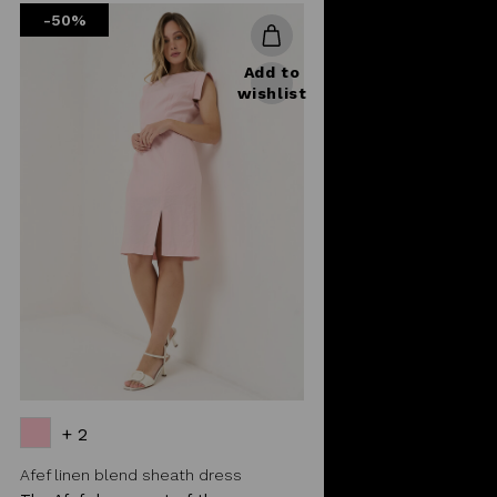
-50%
Add to
wishlist
+ 2
Afef linen blend sheath dress