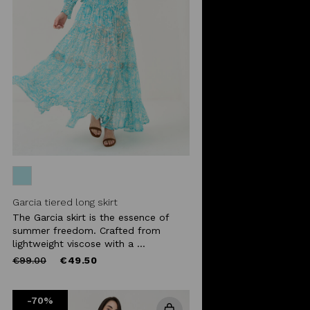
Garcia tiered long skirt
The Garcia skirt is the essence of
summer freedom. Crafted from
lightweight viscose with a ...
Price
to
€99.00
€49.50
reduced
from
-70%