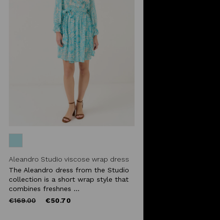
Aleandro Studio viscose wrap dress
The Aleandro dress from the Studio
collection is a short wrap style that
combines freshnes ...
Price
to
€169.00
€50.70
reduced
from