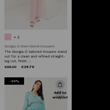
+ 3
Giorgia-O linen blend trousers
The Giorgia-O tailored trousers stand
out for a clean and refined straight-
leg cut, finish ...
Price
to
€99.00
€29.70
reduced
from
-50%
Add to
wishlist