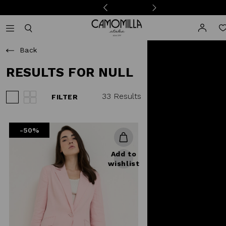
Camomilla Italia®
Open mobile navigation
Toggle mobile search
Back
RESULTS FOR NULL
33 Results
FILTER
View 3 products per row
View 4 products per row
-50%
Add to
wishlist