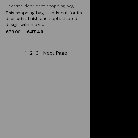
Beatrice deer print shopping bag
This shopping bag stands out for its
deer-print finish and sophisticated
design with maxi ...
Price
to
€79.00
€47.40
reduced
from
1
2
3
Next Page