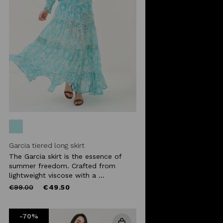
Garcia tiered long skirt
The Garcia skirt is the essence of
summer freedom. Crafted from
lightweight viscose with a ...
Price
to
€99.00
€49.50
reduced
from
-70%