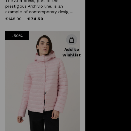
The Afef dress, part of the
prestigious Archivio line, is an
example of contemporary desig ...
Price
to
€149.00
€74.50
reduced
from
-50%
Add to
wishlist