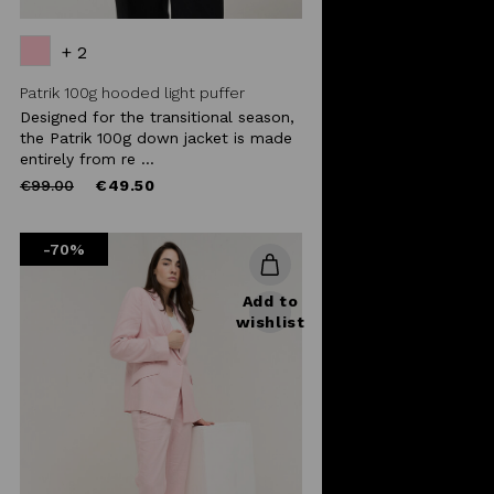
+ 2
Patrik 100g hooded light puffer
Designed for the transitional season,
the Patrik 100g down jacket is made
entirely from re ...
Price
to
€99.00
€49.50
reduced
from
-70%
Add to
wishlist