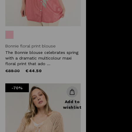
Bonnie floral print blouse
The Bonnie blouse celebrates spring
with a dramatic multicolour maxi
floral print that ado ...
Price
to
€89.00
€44.50
reduced
from
-70%
Add to
wishlist