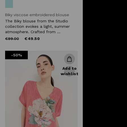
Biky viscose embroidered blouse
The Biky blouse from the Studio
collection evokes a light, summer
atmosphere. Crafted from ...
Price
to
€99.00
€49.50
reduced
from
-50%
Add to
wishlist