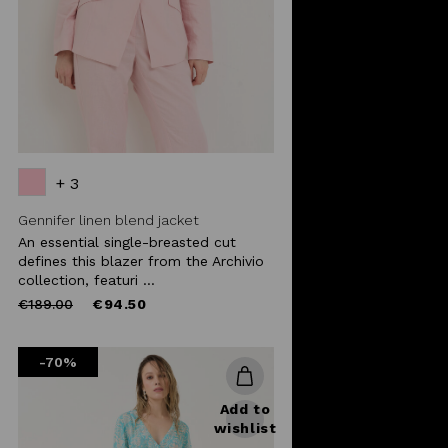
+ 3
Gennifer linen blend jacket
An essential single-breasted cut
defines this blazer from the Archivio
collection, featuri ...
Price
to
€189.00
€94.50
reduced
from
-70%
Add to
wishlist