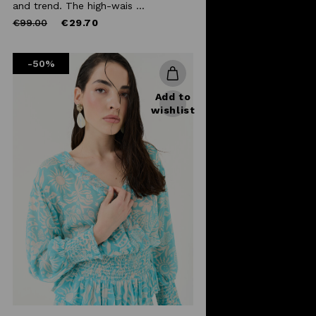
and trend. The high-wais ...
Price
to
€99.00
€29.70
reduced
from
-50%
Add to
wishlist