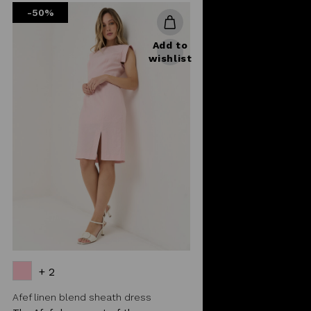
-50%
Add to
wishlist
+ 2
Afef linen blend sheath dress