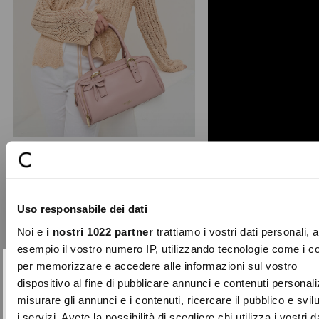
+ 1
Baloo dragonfly bowling bag
Sweet and dreamy, the Baloo
Uso responsabile dei dati
satchel charms at first sight with its
romantic dragonfly faux ...
Noi e
i nostri 1022 partner
trattiamo i vostri dati personali, 
Price
to
€79.00
€23.70
esempio il vostro numero IP, utilizzando tecnologie come i c
reduced
per memorizzare e accedere alle informazioni sul vostro
from
SUBSCRIBE TO OUR
Close
dispositivo al fine di pubblicare annunci e contenuti personali
-50%
NEWSLETTER
misurare gli annunci e i contenuti, ricercare il pubblico e svi
i servizi. Avete la possibilità di scegliere chi utilizza i vostri d
Sign up now and be the first to find out