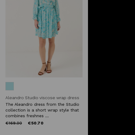
Aleandro Studio viscose wrap dress
The Aleandro dress from the Studio
collection is a short wrap style that
combines freshnes ...
Price
to
€169.00
€50.70
reduced
from