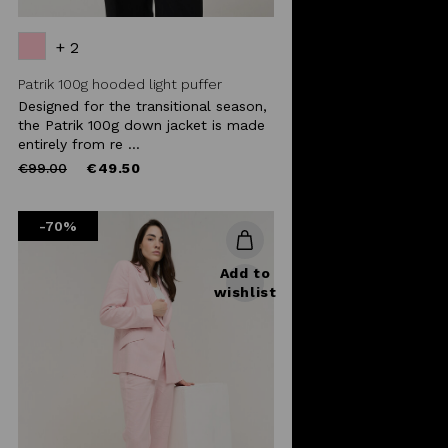
+ 2
Patrik 100g hooded light puffer
Designed for the transitional season,
the Patrik 100g down jacket is made
entirely from re ...
Price
to
€99.00
€49.50
reduced
from
-70%
Add to
wishlist