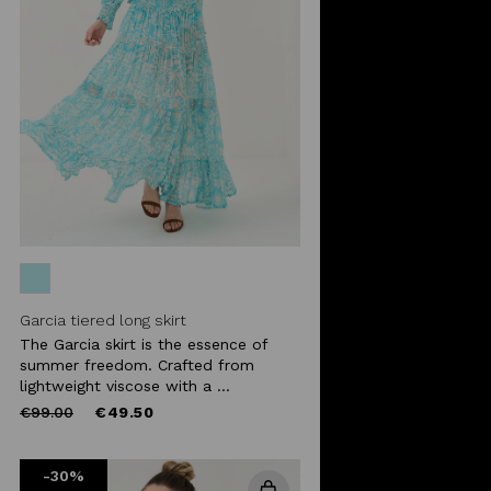
Garcia tiered long skirt
The Garcia skirt is the essence of
summer freedom. Crafted from
lightweight viscose with a ...
Price
to
€99.00
€49.50
reduced
from
-30%