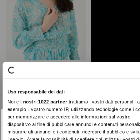
Biky viscose embroidered blouse
The Biky blouse from the Studio
Uso responsabile dei dati
collection evokes a light, summer
atmosphere. Crafted from ...
Noi e
i nostri 1022 partner
trattiamo i vostri dati personali, 
Price
to
€99.00
€49.50
esempio il vostro numero IP, utilizzando tecnologie come i c
reduced
per memorizzare e accedere alle informazioni sul vostro
from
SUBSCRIBE TO OUR
Close
dispositivo al fine di pubblicare annunci e contenuti personali
-50%
NEWSLETTER
misurare gli annunci e i contenuti, ricercare il pubblico e svi
i servizi. Avete la possibilità di scegliere chi utilizza i vostri d
Sign up now and be the first to find out