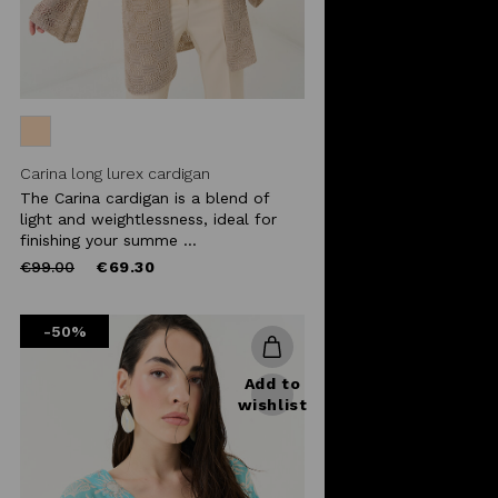
Carina long lurex cardigan
The Carina cardigan is a blend of
light and weightlessness, ideal for
finishing your summe ...
Price
to
€99.00
€69.30
reduced
from
-50%
Add to
wishlist