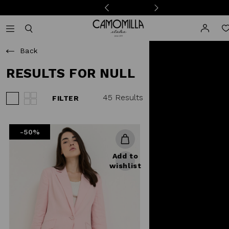
Camomilla Italia®
Open mobile navigation
Toggle mobile search
Back
RESULTS FOR NULL
45 Results
FILTER
View 3 products per row
View 4 products per row
-50%
Add to
wishlist