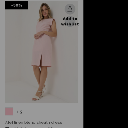
-50%
Add to
wishlist
+ 2
Afef linen blend sheath dress