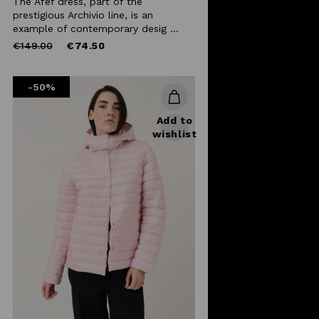
The Afef dress, part of the
prestigious Archivio line, is an
example of contemporary desig ...
Price
to
€149.00
€74.50
reduced
from
-50%
Add to
wishlist