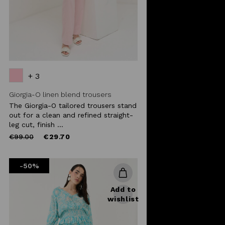
+ 3
Giorgia-O linen blend trousers
The Giorgia-O tailored trousers stand
out for a clean and refined straight-
leg cut, finish ...
Price
to
€99.00
€29.70
reduced
from
-50%
Add to
wishlist