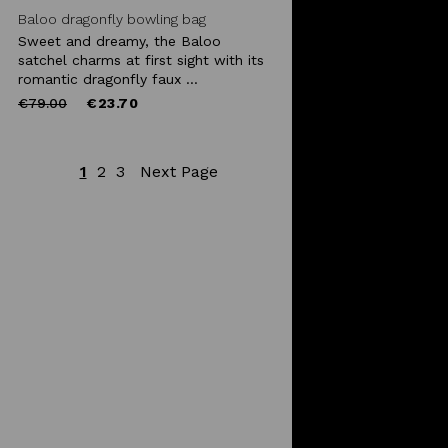
Baloo dragonfly bowling bag
Sweet and dreamy, the Baloo
satchel charms at first sight with its
romantic dragonfly faux ...
Price
to
€79.00
€23.70
reduced
from
1
2
3
Next Page