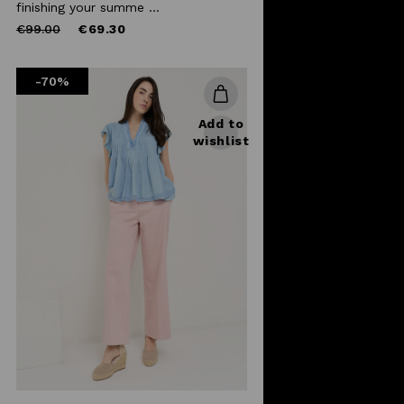
finishing your summe ...
Price
to
€99.00
€69.30
reduced
from
-70%
Add to
wishlist