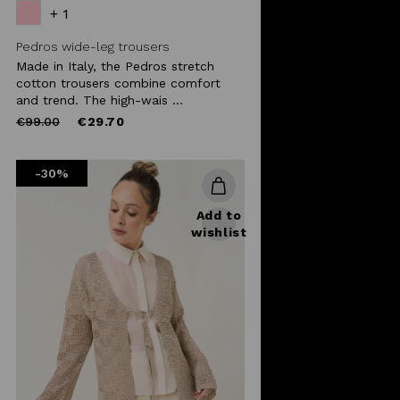
+ 1
Pedros wide-leg trousers
Made in Italy, the Pedros stretch
cotton trousers combine comfort
and trend. The high-wais ...
Price
to
€99.00
€29.70
reduced
from
-30%
Add to
wishlist