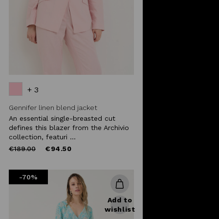
+ 3
Gennifer linen blend jacket
An essential single-breasted cut
defines this blazer from the Archivio
collection, featuri ...
Price
to
€189.00
€94.50
reduced
from
-70%
Add to
wishlist