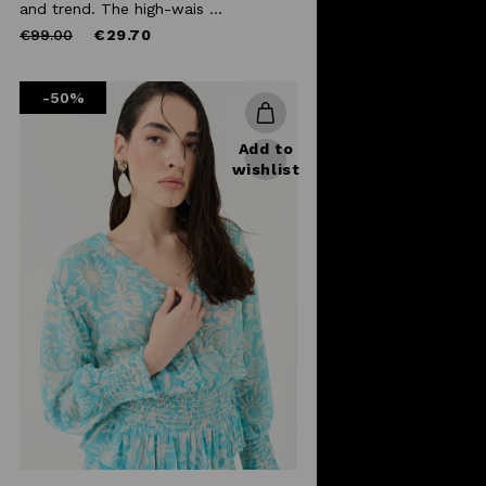
and trend. The high-wais ...
Price
to
€99.00
€29.70
reduced
from
-50%
Add to
wishlist