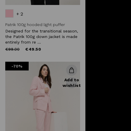
+ 2
Patrik 100g hooded light puffer
Designed for the transitional season,
the Patrik 100g down jacket is made
entirely from re ...
Price
to
€99.00
€49.50
reduced
from
-70%
Add to
wishlist