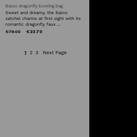
Baloo dragonfly bowling bag
Sweet and dreamy, the Baloo
satchel charms at first sight with its
romantic dragonfly faux ...
Price
to
€79.00
€23.70
reduced
from
1
2
3
Next Page