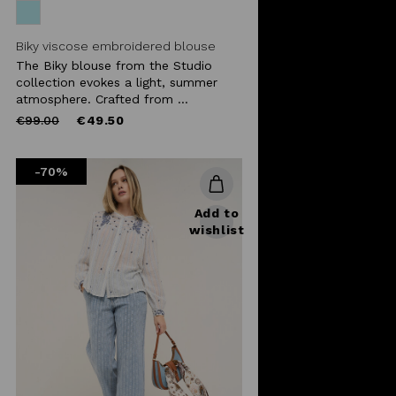
Biky viscose embroidered blouse
The Biky blouse from the Studio
collection evokes a light, summer
atmosphere. Crafted from ...
Price
to
€99.00
€49.50
reduced
from
-70%
Add to
wishlist