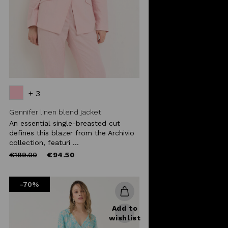
+ 3
Gennifer linen blend jacket
An essential single-breasted cut
defines this blazer from the Archivio
collection, featuri ...
Price
to
€189.00
€94.50
reduced
from
-70%
Add to
wishlist