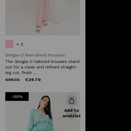
+ 3
Giorgia-O linen blend trousers
The Giorgia-O tailored trousers stand
out for a clean and refined straight-
leg cut, finish ...
Price
to
€99.00
€29.70
reduced
from
-50%
Add to
wishlist