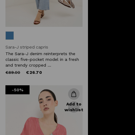
Sara-J striped capris
The Sara-J denim reinterprets the
classic five-pocket model in a fresh
and trendy cropped ...
Price
to
€89.00
€26.70
reduced
from
-50%
Add to
wishlist