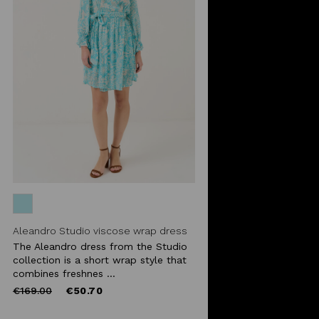
Aleandro Studio viscose wrap dress
The Aleandro dress from the Studio
collection is a short wrap style that
combines freshnes ...
Price
to
€169.00
€50.70
reduced
from