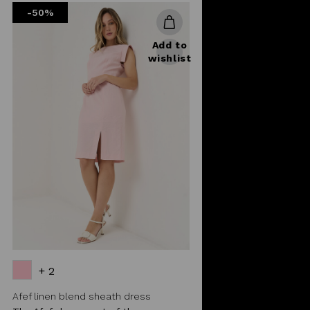
-50%
Add to
wishlist
+ 2
Afef linen blend sheath dress