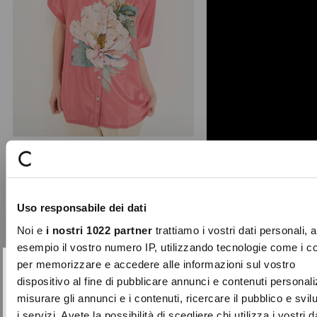
Bonnie floral print blouse
The Bonnie blouse celebrates spring
Uso responsabile dei dati
with a dramatic multicolour maxi
floral print that ado ...
Noi e
i nostri 1022 partner
trattiamo i vostri dati personali, 
Price
to
€89.00
€44.50
esempio il vostro numero IP, utilizzando tecnologie come i c
reduced
per memorizzare e accedere alle informazioni sul vostro
from
SUBSCRIBE TO OUR
Close
dispositivo al fine di pubblicare annunci e contenuti personali
-70%
NEWSLETTER
misurare gli annunci e i contenuti, ricercare il pubblico e svi
i servizi. Avete la possibilità di scegliere chi utilizza i vostri d
Sign up now and be the first to find out