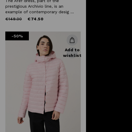
The Afef dress, part of the
prestigious Archivio line, is an
example of contemporary desig ...
Price
to
€149.00
€74.50
reduced
from
-50%
Add to
wishlist