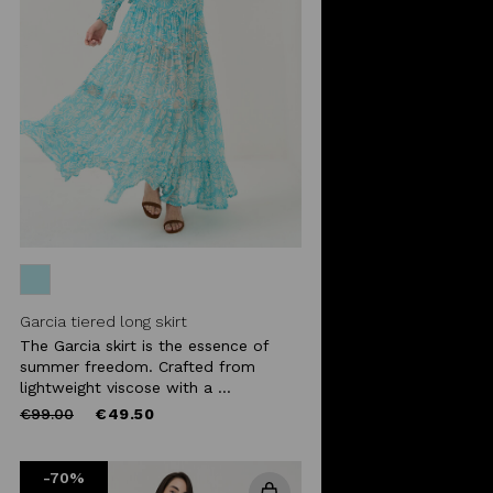
Garcia tiered long skirt
The Garcia skirt is the essence of
summer freedom. Crafted from
lightweight viscose with a ...
Price
to
€99.00
€49.50
reduced
from
-70%