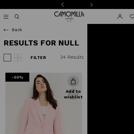
Camomilla Italia®
Open mobile navigation
Toggle mobile search
Back
RESULTS FOR NULL
34 Results
FILTER
View 3 products per row
View 4 products per row
-50%
Add to
wishlist