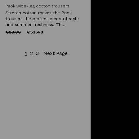
Paok wide-leg cotton trousers
Stretch cotton makes the Paok
trousers the perfect blend of style
and summer freshness. Th ...
Price
to
€89.00
€53.40
reduced
from
1
2
3
Next Page