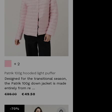
+ 2
Patrik 100g hooded light puffer
Designed for the transitional season,
the Patrik 100g down jacket is made
entirely from re ...
Price
to
€99.00
€49.50
reduced
from
-70%