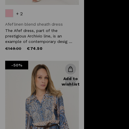
+ 2
Afef linen blend sheath dress
The Afef dress, part of the
prestigious Archivio line, is an
example of contemporary desig ...
Price
to
€149.00
€74.50
reduced
from
-50%
Add to
wishlist