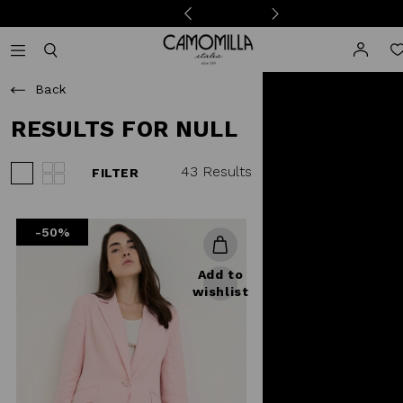
Camomilla Italia®
Open mobile navigation
Toggle mobile search
Back
RESULTS FOR NULL
43 Results
FILTER
View 3 products per row
View 4 products per row
-50%
Add to
wishlist