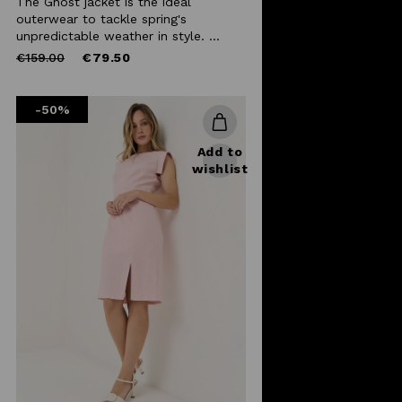
The Ghost jacket is the ideal
outerwear to tackle spring's
unpredictable weather in style. ...
Price
to
€159.00
€79.50
reduced
from
-50%
Add to
wishlist