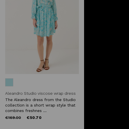
Aleandro Studio viscose wrap dress
The Aleandro dress from the Studio
collection is a short wrap style that
combines freshnes ...
Price
to
€169.00
€50.70
reduced
from