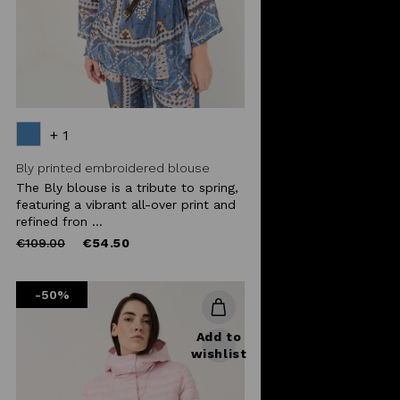
+ 1
Bly printed embroidered blouse
The Bly blouse is a tribute to spring,
featuring a vibrant all-over print and
refined fron ...
Price
to
€109.00
€54.50
reduced
from
-50%
Add to
wishlist