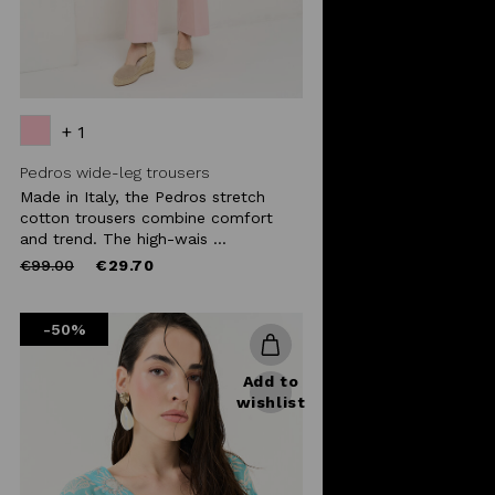
+ 1
Pedros wide-leg trousers
Made in Italy, the Pedros stretch
cotton trousers combine comfort
and trend. The high-wais ...
Price
to
€99.00
€29.70
reduced
from
-50%
Add to
wishlist