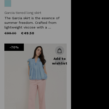
Garcia tiered long skirt
The Garcia skirt is the essence of
summer freedom. Crafted from
lightweight viscose with a ...
Price
to
€99.00
€49.50
reduced
from
-70%
Add to
wishlist