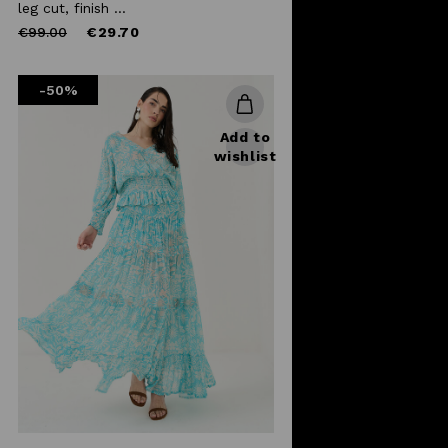
leg cut, finish ...
Price
to
€99.00
€29.70
reduced
from
-50%
Add to
wishlist