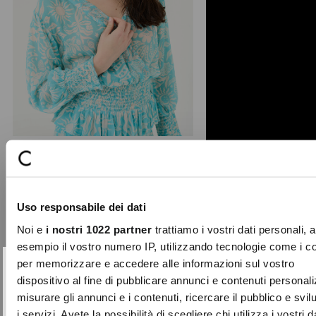
Biky viscose embroidered blouse
The Biky blouse from the Studio
Uso responsabile dei dati
collection evokes a light, summer
atmosphere. Crafted from ...
Noi e
i nostri 1022 partner
trattiamo i vostri dati personali, 
Price
to
€99.00
€49.50
esempio il vostro numero IP, utilizzando tecnologie come i c
reduced
per memorizzare e accedere alle informazioni sul vostro
from
SUBSCRIBE TO OUR
Close
dispositivo al fine di pubblicare annunci e contenuti personali
-50%
NEWSLETTER
misurare gli annunci e i contenuti, ricercare il pubblico e svi
i servizi. Avete la possibilità di scegliere chi utilizza i vostri d
Sign up now and be the first to find out