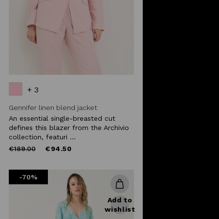
+ 3
Gennifer linen blend jacket
An essential single-breasted cut
defines this blazer from the Archivio
collection, featuri ...
Price
to
€189.00
€94.50
reduced
from
-70%
Add to
wishlist