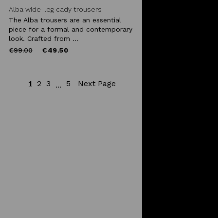
Alba wide-leg cady trousers
The Alba trousers are an essential
piece for a formal and contemporary
look. Crafted from ...
Price
to
€99.00
€49.50
reduced
from
1
2
3
5
Next Page
...