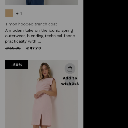
+ 1
Timon hooded trench coat
A modern take on the iconic spring
outerwear, blending technical fabric
practicality with ...
Price
to
€159.00
€47.70
reduced
from
-50%
Add to
wishlist