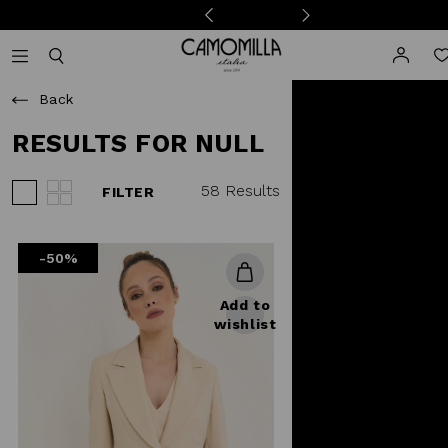
Camomilla Italia®
Open mobile navigation
Toggle mobile search
Back
RESULTS FOR NULL
58 Results
FILTER
View 3 products per row
View 4 products per row
-50%
Add to
wishlist