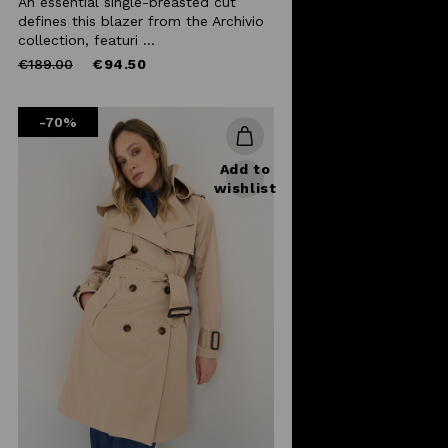
An essential single-breasted cut
defines this blazer from the Archivio
collection, featuri ...
Price
to
€189.00
€94.50
reduced
from
-70%
Add to
wishlist