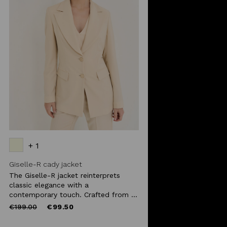
+ 1
Giselle-R cady jacket
The Giselle-R jacket reinterprets
classic elegance with a
contemporary touch. Crafted from ...
Price
to
€199.00
€99.50
reduced
from