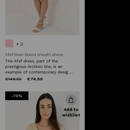
+ 2
Afef linen blend sheath dress
The Afef dress, part of the
prestigious Archivio line, is an
example of contemporary desig ...
Price
to
€149.00
€74.50
reduced
from
-70%
Add to
wishlist