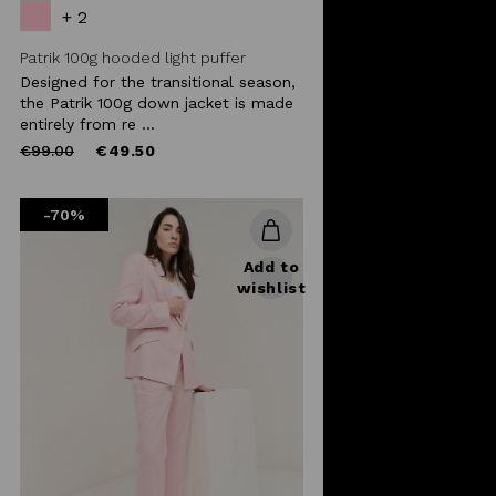
+ 2
Patrik 100g hooded light puffer
Designed for the transitional season,
the Patrik 100g down jacket is made
entirely from re ...
Price
to
€99.00
€49.50
reduced
from
-70%
Add to
wishlist