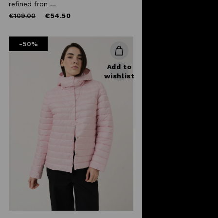
refined fron ...
Price
to
€109.00
€54.50
reduced
from
-50%
Add to
wishlist