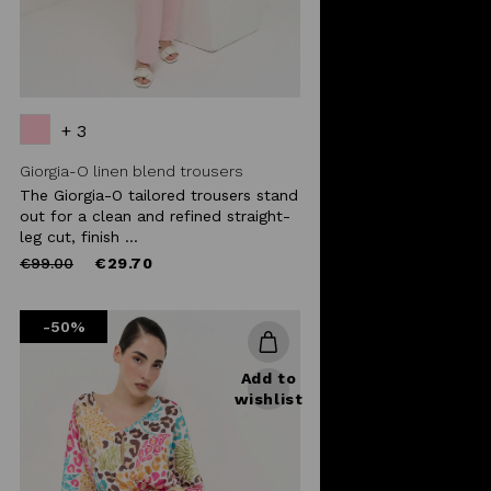
+ 3
Giorgia-O linen blend trousers
The Giorgia-O tailored trousers stand
out for a clean and refined straight-
leg cut, finish ...
Price
to
€99.00
€29.70
reduced
from
-50%
Add to
wishlist