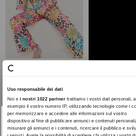
Cady animalier drop neck blouse
Feminine and bold, the Cady blouse
Uso responsabile dei dati
plays with the codes of style through
its vibrant multi ...
Noi e
i nostri 1022 partner
trattiamo i vostri dati personali, 
Price
to
€99.00
€49.50
esempio il vostro numero IP, utilizzando tecnologie come i c
reduced
per memorizzare e accedere alle informazioni sul vostro
from
SUBSCRIBE TO OUR
Close
dispositivo al fine di pubblicare annunci e contenuti personali
-70%
NEWSLETTER
misurare gli annunci e i contenuti, ricercare il pubblico e svi
i servizi. Avete la possibilità di scegliere chi utilizza i vostri d
Sign up now and be the first to find out