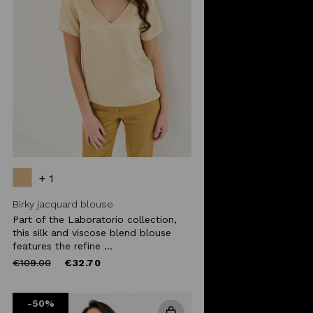
+ 1
Birky jacquard blouse
Part of the Laboratorio collection,
this silk and viscose blend blouse
features the refine ...
Price
to
€109.00
€32.70
reduced
from
-50%