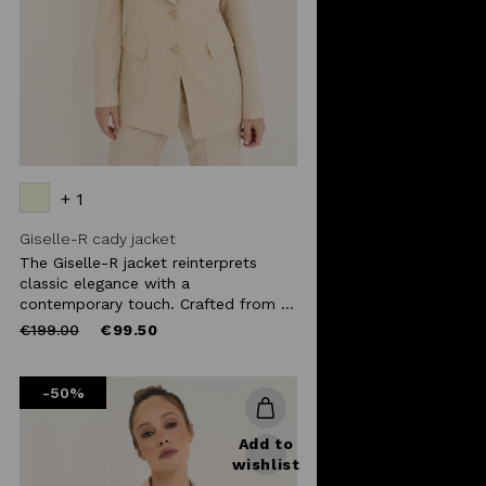
+ 1
Giselle-R cady jacket
The Giselle-R jacket reinterprets
classic elegance with a
contemporary touch. Crafted from ...
Price
to
€199.00
€99.50
reduced
from
-50%
Add to
wishlist