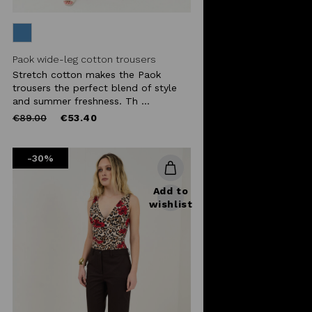
Paok wide-leg cotton trousers
Stretch cotton makes the Paok
trousers the perfect blend of style
and summer freshness. Th ...
Price
to
€89.00
€53.40
reduced
from
-30%
Add to
wishlist