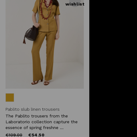
wishlist
Pablito slub linen trousers
The Pablito trousers from the
Laboratorio collection capture the
essence of spring freshne ...
Price
to
€109.00
€54.50