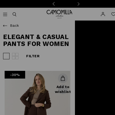
Camomilla Italia®
Open mobile navigation
Toggle mobile search
Back
ELEGANT & CASUAL
PANTS FOR WOMEN
FILTER
View 3 products per row
View 4 products per row
-30%
Add to
wishlist