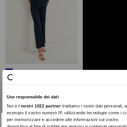
+ 1
Pat cotton trousers
Crafted in Italy, these wide-leg
trousers feature a clean, straight cut.
Uso responsabile dei dati
The design is def ...
Noi e
i nostri 1022 partner
trattiamo i vostri dati personali, 
Price
to
€89.00
€62.30
reduced
esempio il vostro numero IP, utilizzando tecnologie come i c
from
per memorizzare e accedere alle informazioni sul vostro
SUBSCRIBE TO OUR
-70%
Close
dispositivo al fine di pubblicare annunci e contenuti personali