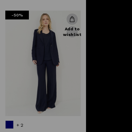
reduced
from
-50%
Add to
wishlist
+ 2