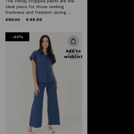
The Pendy cropped pants are the
ideal piece for those seeking
freshness and freedom during ...
Price
to
€99.00
€49.50
reduced
from
-40%
Add to
wishlist