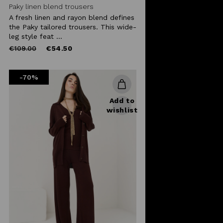
Paky linen blend trousers
A fresh linen and rayon blend defines
the Paky tailored trousers. This wide-
leg style feat ...
Price
to
€109.00
€54.50
reduced
from
-70%
Add to
wishlist