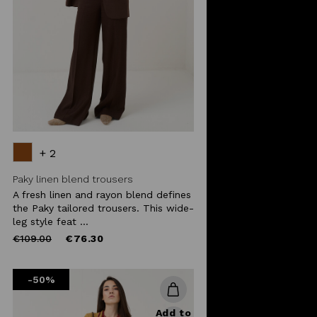
+ 2
Paky linen blend trousers
A fresh linen and rayon blend defines
the Paky tailored trousers. This wide-
leg style feat ...
Price
to
€109.00
€76.30
reduced
from
-50%
Add to