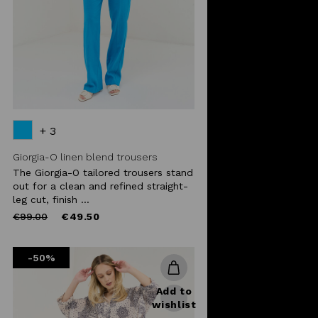
+ 3
Giorgia-O linen blend trousers
The Giorgia-O tailored trousers stand
out for a clean and refined straight-
leg cut, finish ...
Price
to
€99.00
€49.50
reduced
from
-50%
Add to
wishlist