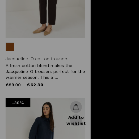
Jacqueline-O cotton trousers
A fresh cotton blend makes the
Jacqueline-O trousers perfect for the
warmer season. This a ...
Price
to
€89.00
€62.30
reduced
from
-30%
Add to
wishlist