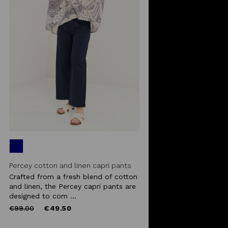
Percey cotton and linen capri pants
Crafted from a fresh blend of cotton
and linen, the Percey capri pants are
designed to com ...
Price
to
€99.00
€49.50
reduced
from