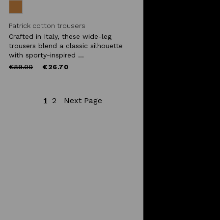
Patrick cotton trousers
Crafted in Italy, these wide-leg
trousers blend a classic silhouette
with sporty-inspired ...
Price
to
€89.00
€26.70
reduced
from
1
2
Next Page