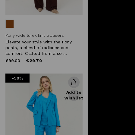
Pony wide lurex knit trousers
Elevate your style with the Pony
pants, a blend of radiance and
comfort. Crafted from a so ...
Price
to
€99.00
€29.70
reduced
from
-50%
Add to
wishlist