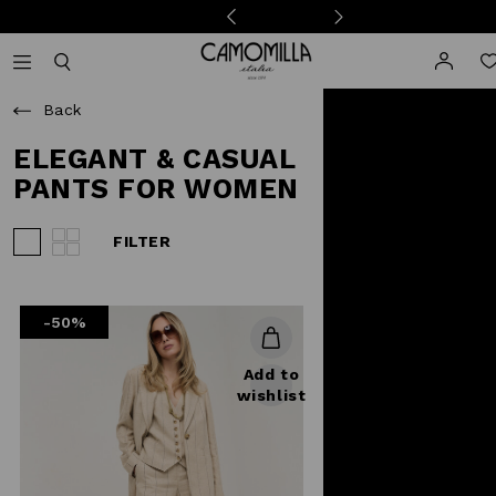
Camomilla Italia®
Open mobile navigation
Toggle mobile search
Back
ELEGANT & CASUAL
PANTS FOR WOMEN
FILTER
View 3 products per row
View 4 products per row
-50%
Add to
wishlist