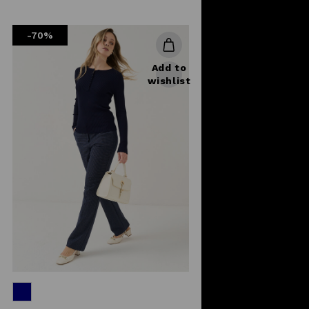
reduced
from
-70%
Add to
wishlist