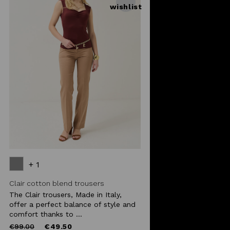
wishlist
+ 1
Clair cotton blend trousers
The Clair trousers, Made in Italy,
offer a perfect balance of style and
comfort thanks to ...
Price
to
€99.00
€49.50