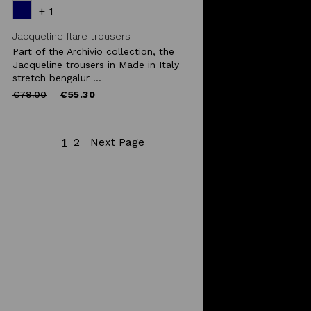
+ 1
Jacqueline flare trousers
Part of the Archivio collection, the
Jacqueline trousers in Made in Italy
stretch bengalur ...
Price
to
€79.00
€55.30
reduced
from
1
2
Next Page