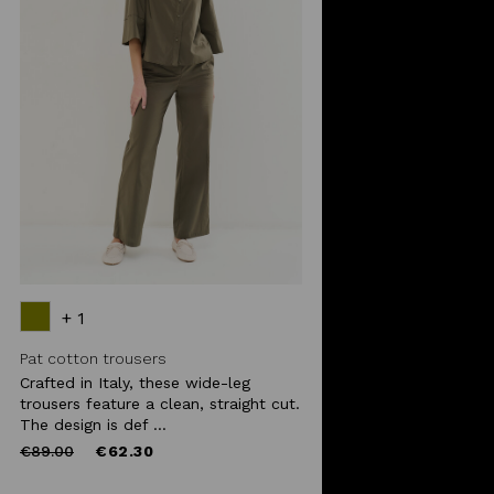
+ 1
Pat cotton trousers
Crafted in Italy, these wide-leg
trousers feature a clean, straight cut.
The design is def ...
Price
to
€89.00
€62.30
reduced
from