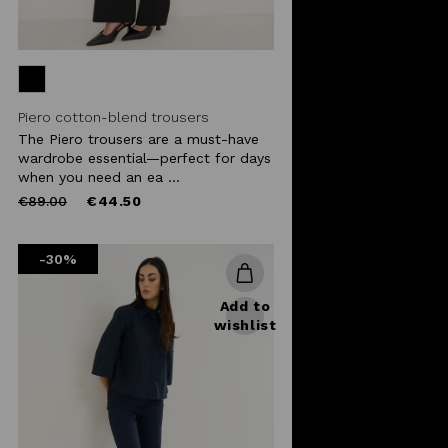
Piero cotton-blend trousers
The Piero trousers are a must-have
wardrobe essential—perfect for days
when you need an ea ...
Price
to
€89.00
€44.50
reduced
from
-30%
Add to
wishlist