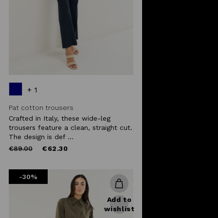
+ 1
Pat cotton trousers
Crafted in Italy, these wide-leg
trousers feature a clean, straight cut.
The design is def ...
Price
to
€89.00
€62.30
reduced
from
-30%
Add to
wishlist