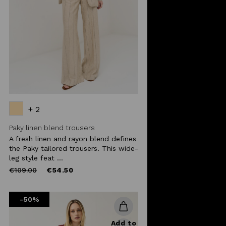
+ 2
Paky linen blend trousers
A fresh linen and rayon blend defines
the Paky tailored trousers. This wide-
leg style feat ...
Price
to
€109.00
€54.50
reduced
from
-50%
Add to