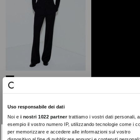
+ 2
Giorgia technical fabric trousers
Trousers from the Continuus
collection, made in soft technical
Uso responsabile dei dati
fabric. Featuring straight ...
Noi e
i nostri 1022 partner
trattiamo i vostri dati personali, 
€79.00
esempio il vostro numero IP, utilizzando tecnologie come i c
per memorizzare e accedere alle informazioni sul vostro
SUBSCRIBE TO OUR
Close
dispositivo al fine di pubblicare annunci e contenuti personali