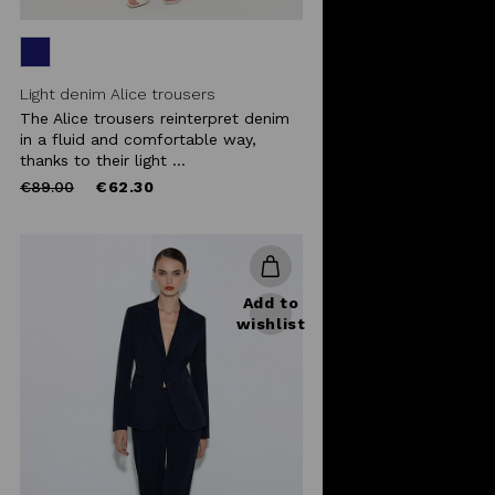
Light denim Alice trousers
The Alice trousers reinterpret denim
in a fluid and comfortable way,
thanks to their light ...
Price
to
€89.00
€62.30
reduced
from
Add to
wishlist