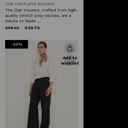
Clair check print trousers
The Clair trousers, crafted from high-
quality stretch poly-viscose, are a
tribute to Made ...
Price
to
€99.00
€29.70
reduced
from
-50%
Add to
wishlist