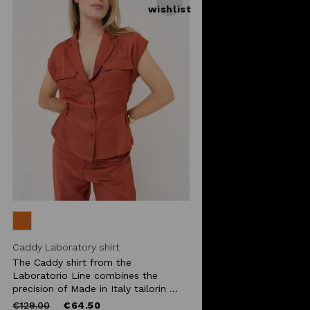
wishlist
Caddy Laboratory shirt
The Caddy shirt from the
Laboratorio Line combines the
precision of Made in Italy tailorin ...
Price
to
€129.00
€64.50