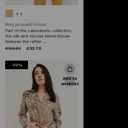
+ 1
Birky jacquard blouse
Part of the Laboratorio collection,
this silk and viscose blend blouse
features the refine ...
Price
to
€109.00
€32.70
reduced
from
-50%
Add to
wishlist