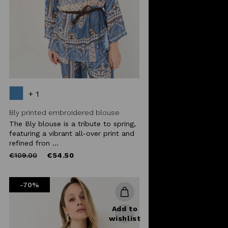
+ 1
Bly printed embroidered blouse
The Bly blouse is a tribute to spring,
featuring a vibrant all-over print and
refined fron ...
Price
to
€109.00
€54.50
reduced
from
-70%
Add to
wishlist