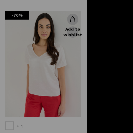
reduced
from
-70%
Add to
wishlist
+ 1