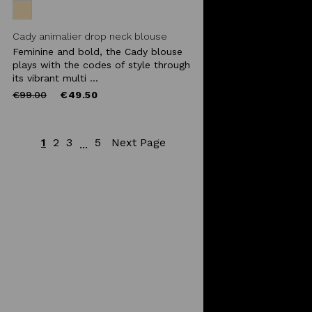
Cady animalier drop neck blouse
Feminine and bold, the Cady blouse
plays with the codes of style through
its vibrant multi ...
Price
to
€99.00
€49.50
reduced
from
1
2
3
5
Next Page
...