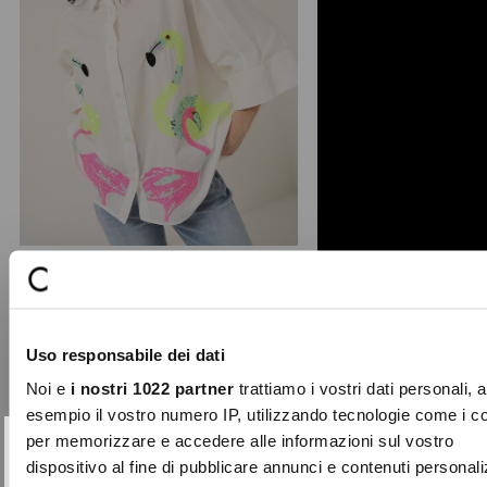
Chery flamingo embroidery shirt
Personality and freshness come
Uso responsabile dei dati
together in the Chery shirt, a pure
cotton model featuring ...
Noi e
i nostri 1022 partner
trattiamo i vostri dati personali, 
Price
to
€99.00
€29.70
esempio il vostro numero IP, utilizzando tecnologie come i c
reduced
per memorizzare e accedere alle informazioni sul vostro
from
SUBSCRIBE TO OUR
Close
dispositivo al fine di pubblicare annunci e contenuti personali
-70%