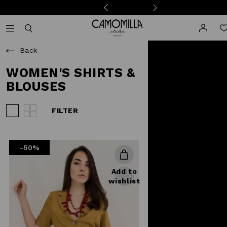
Camomilla Italia®
Open mobile navigation
Toggle mobile search
Back
WOMEN'S SHIRTS &
BLOUSES
FILTER
View 3 products per row
View 4 products per row
-50%
Add to
wishlist