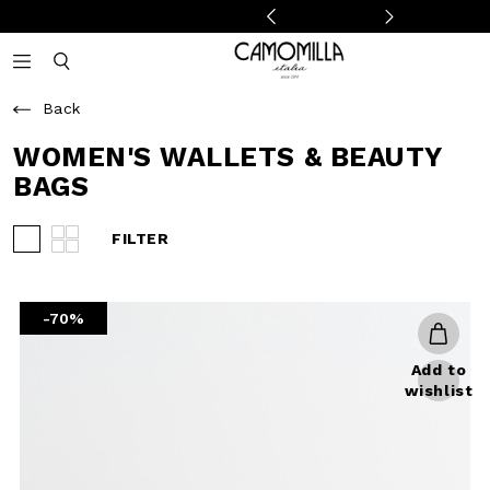
Camomilla Italia®
Open mobile navigation
Toggle mobile search
Back
WOMEN'S WALLETS
& BEAUTY BAGS
FILTER
View 3 products per row
View 4 products per row
-70%
Add to
wishlist