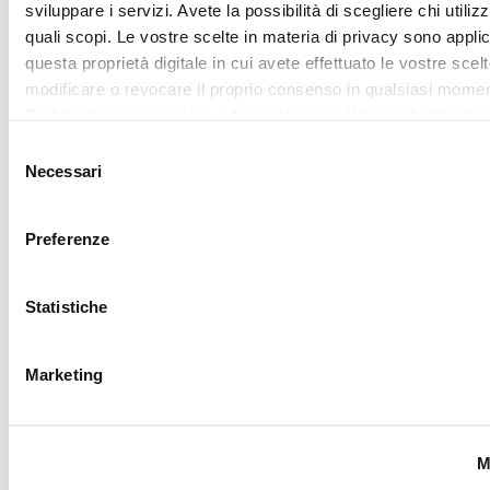
Utilizziamo i cookie per personalizzare contenuti ed annunci,
fornire funzionalità dei social media e per analizzare il nostro
Accetta tutti
traffico. Condividiamo inoltre informazioni sul modo in cui utili
nostro sito con i nostri partner che si occupano di analisi dei 
web, pubblicità e social media, i quali potrebbero combinarle
Accetta selezionati
altre informazioni che ha fornito loro o che hanno raccolto da
utilizzo dei loro servizi.
REQUEST
YOUR
LOVER
CARD
Sign up for My lovely
Garden program, join
the Camomilla Italia
community: benefits,
exclusive events,
private sales and
customized