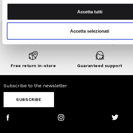
discounts..
DISCOVER
NOW
Secure
Fast shipping
payments
Free return in-
Guaranteed
store
support