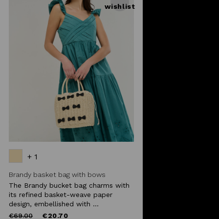
wishlist
+ 1
Brandy basket bag with bows
The Brandy bucket bag charms with
its refined basket-weave paper
design, embellished with ...
Price
to
€69.00
€20.70