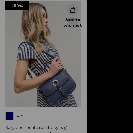
-50%
Add to
wishlist
+ 2
Baxy deer print crossbody bag