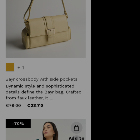
+ 1
Bayr crossbody with side pockets
Dynamic style and sophisticated
details define the Bayr bag. Crafted
from faux leather, it ...
Price
to
€79.00
€23.70
reduced
from
-70%
Add to