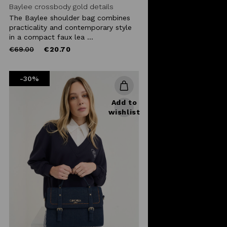
Baylee crossbody gold details
The Baylee shoulder bag combines
practicality and contemporary style
in a compact faux lea ...
Price
to
€69.00
€20.70
reduced
from
-30%
Add to
wishlist