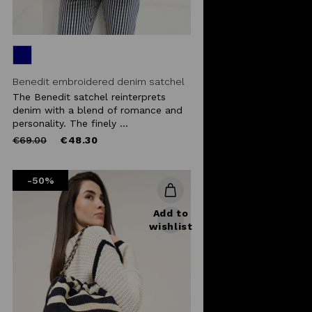
Benedit embroidered denim satchel
The Benedit satchel reinterprets
denim with a blend of romance and
personality. The finely ...
Price
to
€69.00
€48.30
reduced
from
-50%
Add to
wishlist