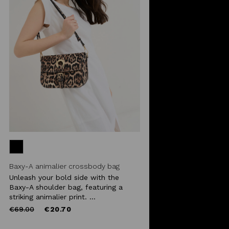
Baxy-A animalier crossbody bag
Unleash your bold side with the
Baxy-A shoulder bag, featuring a
striking animalier print. ...
Price
to
€69.00
€20.70
reduced
from