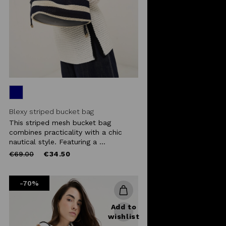
Blexy striped bucket bag
This striped mesh bucket bag
combines practicality with a chic
nautical style. Featuring a ...
Price
to
€69.00
€34.50
reduced
from
-70%
Add to
wishlist