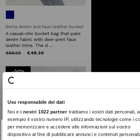
Berta denim and faux-leather bucket
A casual-chic bucket bag that pairs
denim fabric with deer-print faux
leather trims. The d ...
Price
to
€69.00
€48.30
reduced
from
-50%
Add to
wishlist
Uso responsabile dei dati
Noi e
i nostri 1022 partner
trattiamo i vostri dati personali, 
esempio il vostro numero IP, utilizzando tecnologie come i c
per memorizzare e accedere alle informazioni sul vostro
SUBSCRIBE TO OUR
Close
dispositivo al fine di pubblicare annunci e contenuti personali