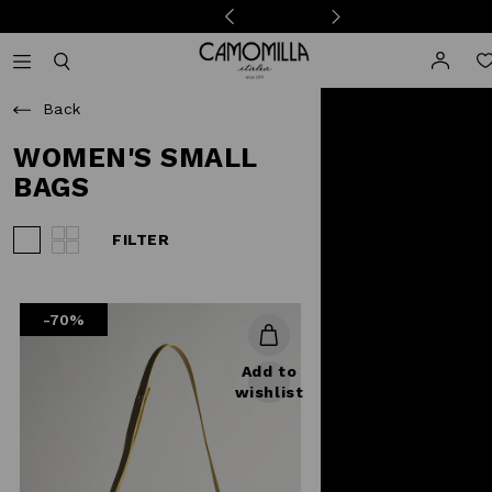
Camomilla Italia®
Open mobile navigation
Toggle mobile search
Back
WOMEN'S SMALL
BAGS
FILTER
View 3 products per row
View 4 products per row
-70%
Add to
wishlist