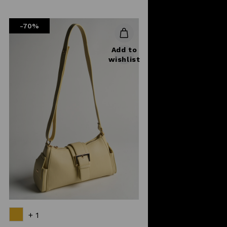
reduced
from
-70%
Add to
wishlist
+ 1