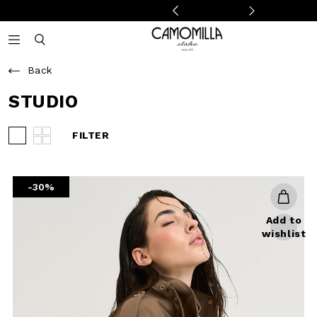
Camomilla Italia®
Open mobile navigation
Toggle mobile search
Back
STUDIO
FILTER
View 3 products per row
View 4 products per row
-30%
Add to
wishlist