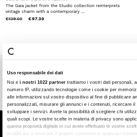
The Gaia jacket from the Studio collection reinterprets
vintage charm with a contemporary ...
Price
to
€139.00
€97.30
reduced
from
Uso responsabile dei dati
Secure payments
Fast shipping
Noi e
i nostri 1022 partner
trattiamo i vostri dati personali, 
numero IP, utilizzando tecnologie come i cookie per memori
alle informazioni sul vostro dispositivo al fine di pubblicare 
Free return in-store
Guaranteed support
personalizzati, misurare gli annunci e i contenuti, ricercare il
sviluppare i servizi. Avete la possibilità di scegliere chi utilizz
quali scopi. Le vostre scelte in materia di privacy sono applic
Subscribe to the newsletter
questa proprietà digitale in cui avete effettuato le vostre scel
modificare o revocare il proprio consenso in qualsiasi momen
SUBSCRIBE