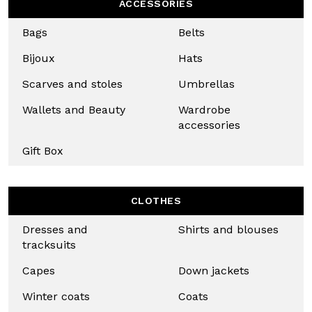
TAKE A LOOK AT
OUR ONLINE
COLLECTION
ACCESSORIES
Bags
Belts
Bijoux
Hats
Scarves
Umbrellas
and stoles
Wallets
Wardrobe
and
accessories
Uso responsabile dei dati
Beauty
Noi e
i nostri 1022 partner
trattiamo i vostri dati personali, 
Gift Box
esempio il vostro numero IP, utilizzando tecnologie come i c
per memorizzare e accedere alle informazioni sul vostro