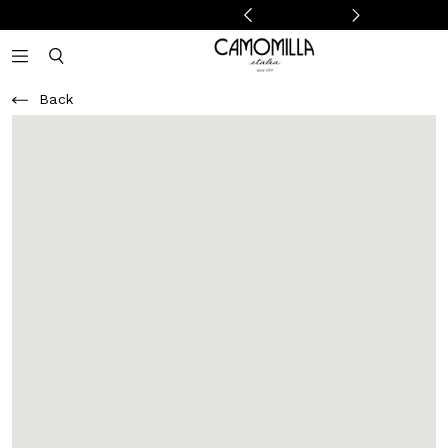
Camomilla Italia®
Open mobile navigation
Toggle mobile search
Back