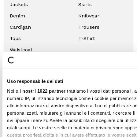
dispositivo al fine di pubblicare annunci e contenuti personali
CLOTHES
misurare gli annunci e i contenuti, ricercare il pubblico e svi
i servizi. Avete la possibilità di scegliere chi utilizza i vostri d
Dresses
Shirts and
per quali scopi. Le vostre scelte in materia di privacy sono
and
blouses
applicabili solo su questa proprietà digitale in cui avete effett
tracksuits
vostre scelte. È possibile modificare o revocare il proprio
Capes
Down
consenso in qualsiasi momento dalla Dichiarazione sui cooki
Selezione
jackets
facendo clic sull'icona di attivazione della privacy.
Necessari
del
Winter
Coats
consenso
coats
Con il tuo consenso, vorremmo anche:
Preferenze
raccogliere informazioni sulla tua posizione geografic
Jackets
Skirts
un'approssimazione di qualche metro,
Denim
Knitwear
Identificare il tuo dispositivo, scansionandolo attivam
Statistiche
alla ricerca di caratteristiche specifiche (impronte digitali
Cardigan
Trousers
Approfondisci come vengono elaborati i tuoi dati personali e
Marketing
Tops
T-Shirt
imposta le tue preferenze nella
sezione dettagli
. Puoi modif
ritirare il tuo consenso in qualsiasi momento dalla Dichiarazi
Waistcoat
sui cookie.