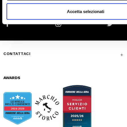
Waist bags
Secure
Fast shipping
payments
Free return in-
Guaranteed
store
support
Subscribe to the newsletter
SUBSCRIBE