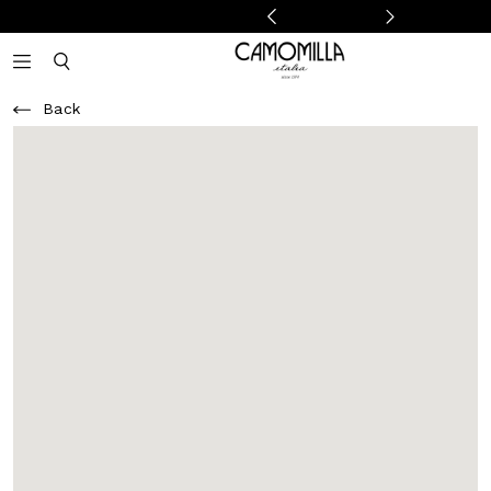
Camomilla Italia®
Open mobile navigation
Toggle mobile search
Back