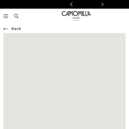
Camomilla Italia®
Open mobile navigation
Toggle mobile search
Back