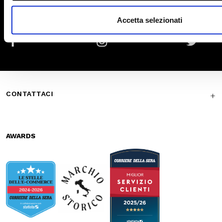
bag
Bags
Waist bags
Secure
Fast shipping
payments
Free return in-
Guaranteed
store
support
Subscribe to the newsletter
SUBSCRIBE