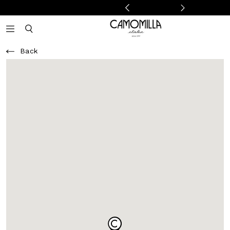
Camomilla Italia®
Open mobile navigation
Toggle mobile search
Back