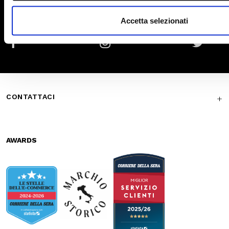
Secure
Fast shipping
payments
Free return in-
Guaranteed
store
support
Subscribe to the newsletter
SUBSCRIBE
Facebook
Instagram
Twitter