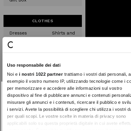
CLOTHES
Dresses
Shirts and
and
blouses
tracksuits
Capes
Down
jackets
Uso responsabile dei dati
Winter
Coats
Noi e
i nostri 1022 partner
trattiamo i vostri dati personali, 
coats
esempio il vostro numero IP, utilizzando tecnologie come i c
per memorizzare e accedere alle informazioni sul vostro
Jackets
Skirts
SUBSCRIBE TO OUR
Close
dispositivo al fine di pubblicare annunci e contenuti personali
NEWSLETTER
Denim
Knitwear
misurare gli annunci e i contenuti, ricercare il pubblico e svi
i servizi. Avete la possibilità di scegliere chi utilizza i vostri d
Sign up now and be the first to find out
Cardigan
Trousers
per quali scopi. Le vostre scelte in materia di privacy sono
about our latest news and events.
applicabili solo su questa proprietà digitale in cui avete effett
Tops
T-Shirt
FIRST NAME
LAST NAME
vostre scelte. È possibile modificare o revocare il proprio