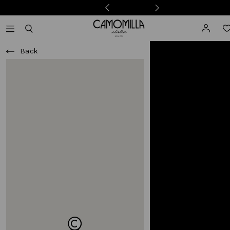
Camomilla Italia®
Open mobile navigation
Toggle mobile search
Back