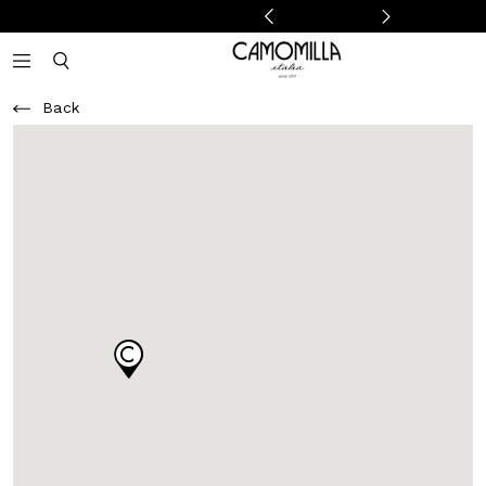
Camomilla Italia®
Open mobile navigation
Toggle mobile search
Back