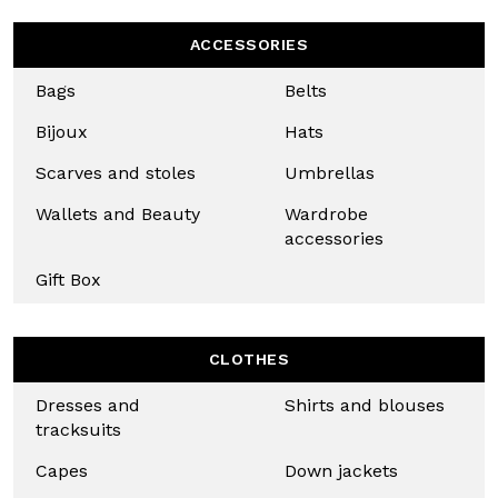
TAKE A LOOK AT
OUR ONLINE
COLLECTION
ACCESSORIES
Bags
Belts
Bijoux
Hats
Scarves
Umbrellas
and stoles
Wallets
Wardrobe
and
accessories
Beauty
Uso responsabile dei dati
Gift Box
Noi e
i nostri 1022 partner
trattiamo i vostri dati personali, 
SUBSCRIBE TO OUR
esempio il vostro numero IP, utilizzando tecnologie come i c
Close