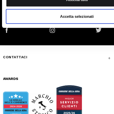
Secure
Fast shipping
payments
Free return in-
Guaranteed
store
support
Subscribe to the newsletter
SUBSCRIBE