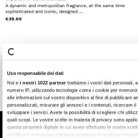
A dynamic and metropolitan fragrance, at the same time
sophisticated and iconic, designed ...
€39.00
Uso responsabile dei dati
Secure payments
Fast shipping
Noi e
i nostri 1022 partner
trattiamo i vostri dati personali, 
numero IP, utilizzando tecnologie come i cookie per memori
alle informazioni sul vostro dispositivo al fine di pubblicare 
Free return in-store
Guaranteed support
personalizzati, misurare gli annunci e i contenuti, ricercare il
sviluppare i servizi. Avete la possibilità di scegliere chi utilizz
quali scopi. Le vostre scelte in materia di privacy sono applic
Subscribe to the newsletter
questa proprietà digitale in cui avete effettuato le vostre scel
modificare o revocare il proprio consenso in qualsiasi momen
SUBSCRIBE