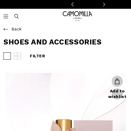
Camomilla Italia®
Open mobile navigation
Toggle mobile search
Back
SHOES AND ACCESSORIES
FILTER
View 3 products per row
View 4 products per row
Add to
wishlist