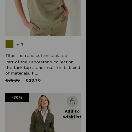
+ 3
Titan linen and cotton tank top
Part of the Laboratorio collection,
this tank top stands out for its blend
of materials, f ...
Price
to
€79.00
€23.70
reduced
from
-30%
Add to
wishlist