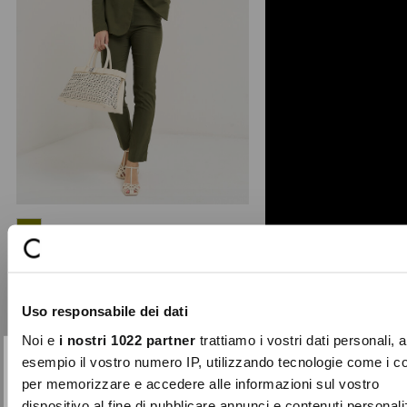
+ 1
Alice bengalina trousers
Part of the Archivio collection, the
Alice trousers are crafted from
Uso responsabile dei dati
premium Made in Italy ...
Noi e
i nostri 1022 partner
trattiamo i vostri dati personali, 
Price
to
€79.00
€55.30
reduced
esempio il vostro numero IP, utilizzando tecnologie come i c
from
per memorizzare e accedere alle informazioni sul vostro
SUBSCRIBE TO OUR
-30%
Close
dispositivo al fine di pubblicare annunci e contenuti personali