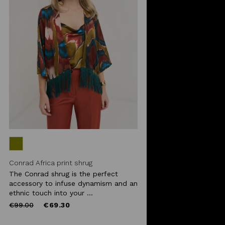
Conrad Africa print shrug
The Conrad shrug is the perfect
accessory to infuse dynamism and an
ethnic touch into your ...
Price
to
€99.00
€69.30
reduced
from