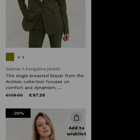
+ 1
Gianna-A bengalina jacket
This single-breasted blazer from the
Archivio collection focuses on
comfort and dynamism, ...
Price
to
€139.00
€97.30
reduced
from
-30%
Add to
wishlist