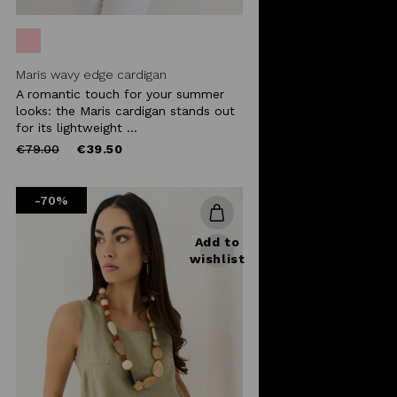
Maris wavy edge cardigan
A romantic touch for your summer
looks: the Maris cardigan stands out
for its lightweight ...
Price
to
€79.00
€39.50
reduced
from
-70%
Add to
wishlist