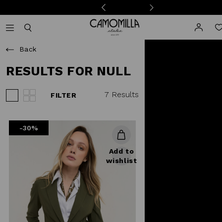
Camomilla Italia®
Open mobile navigation
Toggle mobile search
Back
RESULTS FOR NULL
7 Results
FILTER
View 3 products per row
View 4 products per row
-30%
Add to
wishlist