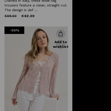
Crafted in Italy, these wide-leg
trousers feature a clean, straight cut.
The design is def ...
Price
to
€89.00
€62.30
reduced
from
-50%
Add to
wishlist