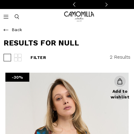
Camomilla Italia®
Open mobile navigation
Toggle mobile search
Back
RESULTS FOR NULL
2 Results
FILTER
View 3 products per row
View 4 products per row
-30%
Add to
wishlist