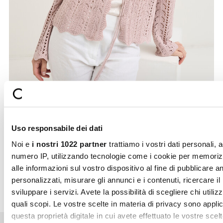
Noi e
i nostri 1022 partner
trattiamo i vostri dati personali, 
esempio il vostro numero IP, utilizzando tecnologie come i c
per memorizzare e accedere alle informazioni sul vostro
dispositivo al fine di pubblicare annunci e contenuti personali
misurare gli annunci e i contenuti, ricercare il pubblico e svi
i servizi. Avete la possibilità di scegliere chi utilizza i vostri d
per quali scopi. Le vostre scelte in materia di privacy sono
applicabili solo su questa proprietà digitale in cui avete effett
vostre scelte. È possibile modificare o revocare il proprio
consenso in qualsiasi momento dalla Dichiarazione sui cooki
Selezione
facendo clic sull'icona di attivazione della privacy.
Necessari
del
consenso
Con il tuo consenso, vorremmo anche:
Preferenze
raccogliere informazioni sulla tua posizione geografic
Secure
Fast shipping
un'approssimazione di qualche metro,
payments
Identificare il tuo dispositivo, scansionandolo attivam
Statistiche
alla ricerca di caratteristiche specifiche (impronte digitali
Approfondisci come vengono elaborati i tuoi dati personali e
Free return in-
Guaranteed
Marketing
imposta le tue preferenze nella
sezione dettagli
. Puoi modif
store
support