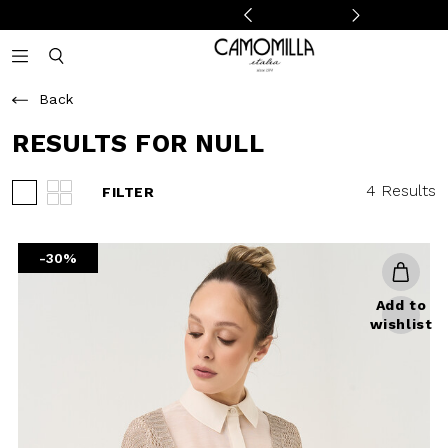
Camomilla Italia®
Open mobile navigation
Toggle mobile search
Back
RESULTS FOR NULL
4 Results
FILTER
View 3 products per row
View 4 products per row
-30%
Add to
wishlist