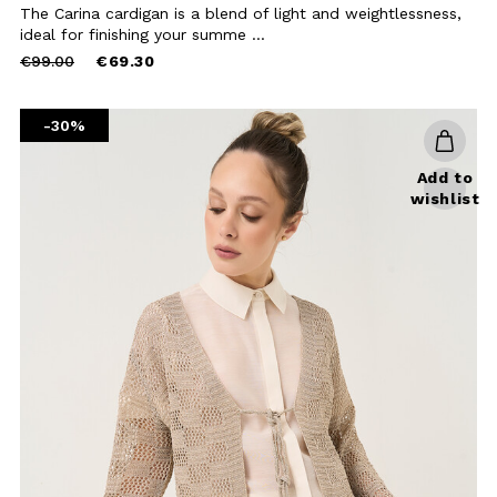
Carina long lurex cardigan
The Carina cardigan is a blend of
light and weightlessness, ideal for
finishing your summe ...
Price
to
€99.00
€69.30
reduced
from