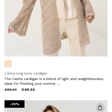
-30%
Add to
wishlist
Conrad Africa print shrug