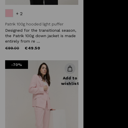
+ 2
Patrik 100g hooded light puffer
Designed for the transitional season,
the Patrik 100g down jacket is made
entirely from re ...
Price
to
€99.00
€49.50
reduced
from
-70%
Add to
wishlist