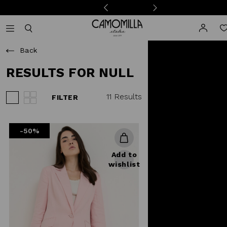
Camomilla Italia®
Open mobile navigation
Toggle mobile search
Back
RESULTS FOR NULL
11 Results
FILTER
View 3 products per row
View 4 products per row
-50%
Add to
wishlist