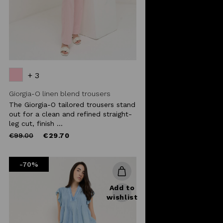
+ 3
Giorgia-O linen blend trousers
The Giorgia-O tailored trousers stand
out for a clean and refined straight-
leg cut, finish ...
Price
to
€99.00
€29.70
reduced
from
-70%
Add to
wishlist