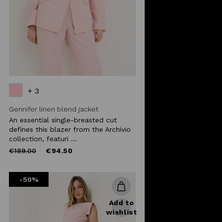
+ 3
Gennifer linen blend jacket
An essential single-breasted cut
defines this blazer from the Archivio
collection, featuri ...
Price
to
€189.00
€94.50
reduced
from
-50%
Add to
wishlist