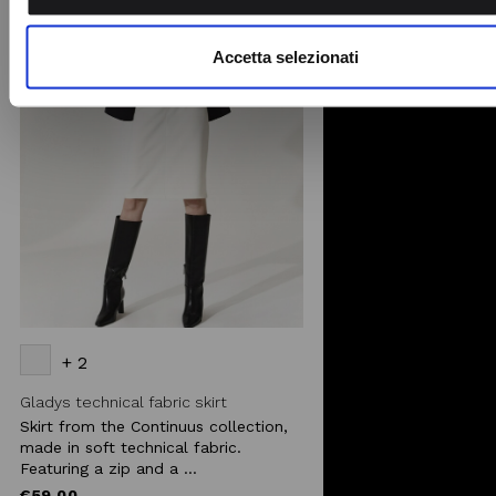
Add to
nostro sito con i nostri partner che si occupano di analisi dei 
wishlist
web, pubblicità e social media, i quali potrebbero combinarle
Accetta selezionati
altre informazioni che ha fornito loro o che hanno raccolto da
utilizzo dei loro servizi.
+ 2
Gladys technical fabric skirt
Skirt from the Continuus collection,
made in soft technical fabric.
Featuring a zip and a ...
€59.00