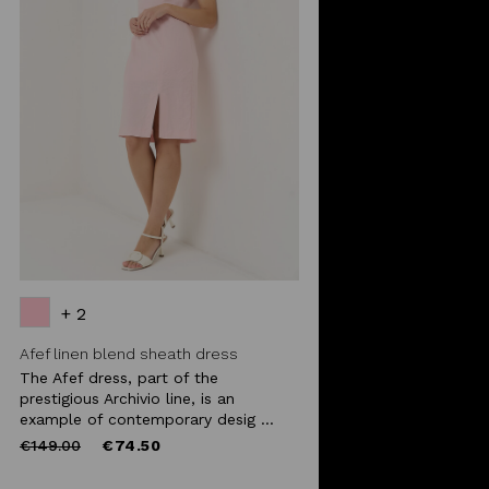
+ 2
Afef linen blend sheath dress
The Afef dress, part of the
prestigious Archivio line, is an
example of contemporary desig ...
Price
to
€149.00
€74.50
reduced
from