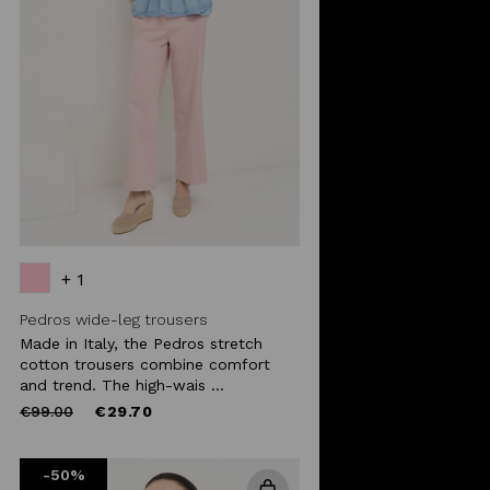
+ 1
Pedros wide-leg trousers
Made in Italy, the Pedros stretch
cotton trousers combine comfort
and trend. The high-wais ...
Price
to
€99.00
€29.70
reduced
from
-50%