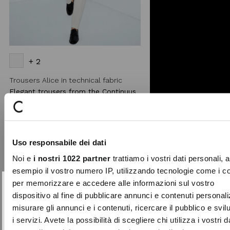
+ 2
Trousers Alice in technical fabric
Elegant trousers from the Continuus
collection, made in soft technical
fabric. Featuring s ...
€79.00
Uso responsabile dei dati
-30%
Noi e
i nostri 1022 partner
trattiamo i vostri dati personali, 
esempio il vostro numero IP, utilizzando tecnologie come i c
Add to
per memorizzare e accedere alle informazioni sul vostro
wishlist
SUBSCRIBE TO OUR
Close
dispositivo al fine di pubblicare annunci e contenuti personali
NEWSLETTER
misurare gli annunci e i contenuti, ricercare il pubblico e svi
i servizi. Avete la possibilità di scegliere chi utilizza i vostri d
Sign up now and be the first to find out