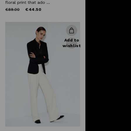
floral print that ado ...
Price
to
€89.00
€44.50
reduced
from
Add to
wishlist