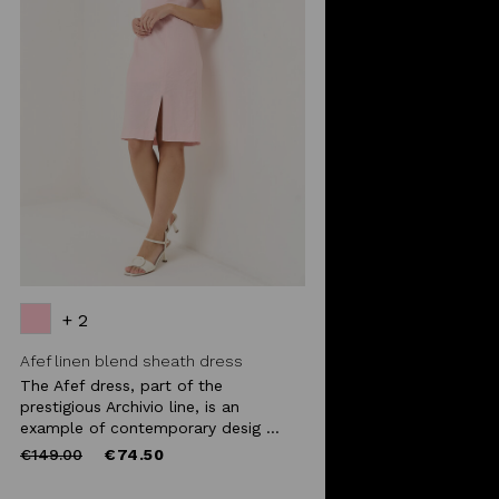
+ 2
Afef linen blend sheath dress
The Afef dress, part of the
prestigious Archivio line, is an
example of contemporary desig ...
Price
to
€149.00
€74.50
reduced
from