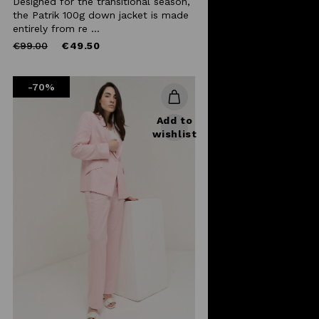
Designed for the transitional season,
the Patrik 100g down jacket is made
entirely from re ...
Price
to
€99.00
€49.50
reduced
from
-70%
Add to
wishlist