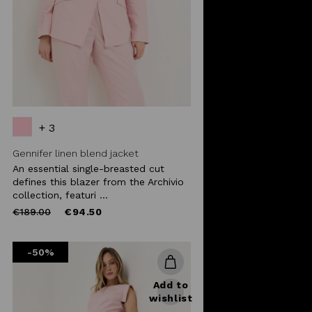
+ 3
Gennifer linen blend jacket
An essential single-breasted cut
defines this blazer from the Archivio
collection, featuri ...
Price
to
€189.00
€94.50
reduced
from
-50%
Add to
wishlist