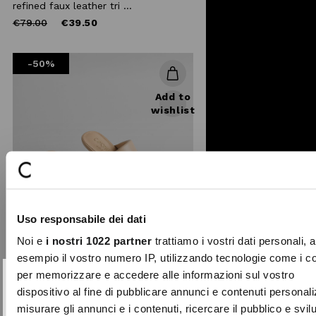
refined faux leather tri ...
Price
to
€79.00
€39.50
reduced
from
-50%
Add to
wishlist
Uso responsabile dei dati
Noi e
i nostri 1022 partner
trattiamo i vostri dati personali, 
esempio il vostro numero IP, utilizzando tecnologie come i c
per memorizzare e accedere alle informazioni sul vostro
SUBSCRIBE TO OUR
Close
dispositivo al fine di pubblicare annunci e contenuti personali
NEWSLETTER
misurare gli annunci e i contenuti, ricercare il pubblico e svi