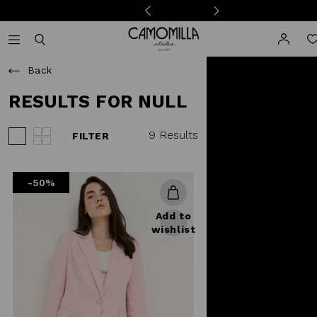
Camomilla Italia®
Open mobile navigation
Toggle mobile search
Back
RESULTS FOR NULL
9 Results
FILTER
View 3 products per row
View 4 products per row
-50%
Add to
wishlist