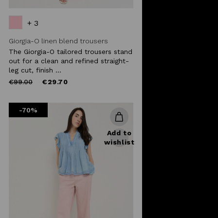
+ 3
Giorgia-O linen blend trousers
The Giorgia-O tailored trousers stand
out for a clean and refined straight-
leg cut, finish ...
Price
to
€99.00
€29.70
reduced
from
-70%
Add to
wishlist