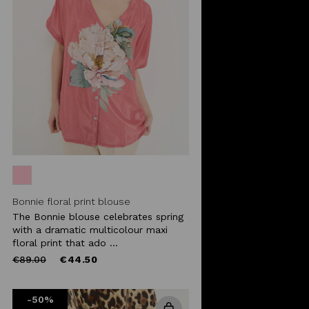
Bonnie floral print blouse
The Bonnie blouse celebrates spring
with a dramatic multicolour maxi
floral print that ado ...
Price
to
€89.00
€44.50
reduced
from
-50%