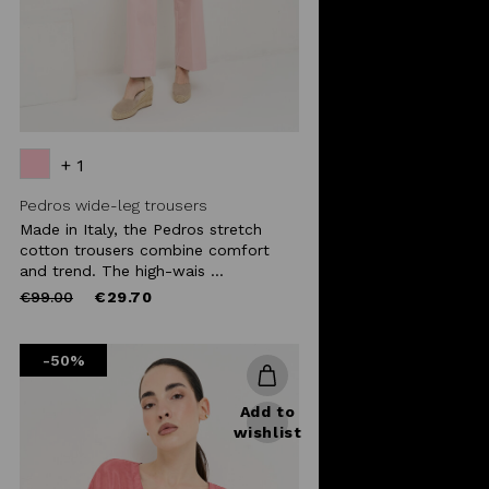
+ 1
Pedros wide-leg trousers
Made in Italy, the Pedros stretch
cotton trousers combine comfort
and trend. The high-wais ...
Price
to
€99.00
€29.70
reduced
from
-50%
Add to
wishlist