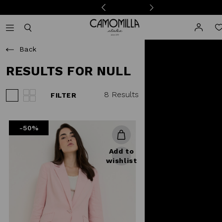
Camomilla Italia®
Open mobile navigation
Toggle mobile search
Back
RESULTS FOR NULL
8 Results
FILTER
View 3 products per row
View 4 products per row
-50%
Add to
wishlist