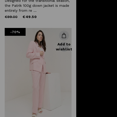
Designed for the transitional season,
the Patrik 100g down jacket is made
entirely from re ...
Price
to
€99.00
€49.50
reduced
from
-70%
Add to
wishlist