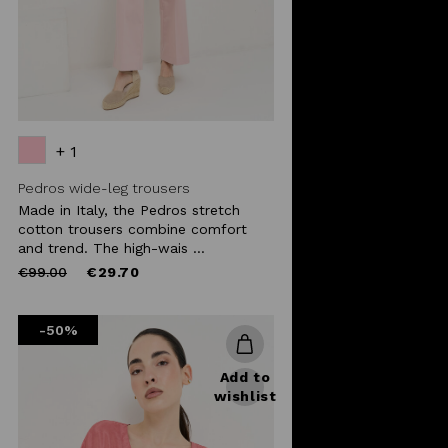
+ 1
Pedros wide-leg trousers
Made in Italy, the Pedros stretch
cotton trousers combine comfort
and trend. The high-wais ...
Price
to
€99.00
€29.70
reduced
from
-50%
Add to
wishlist