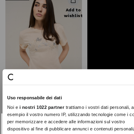
Add to
wishlist
Uso responsabile dei dati
Noi e
i nostri 1022 partner
trattiamo i vostri dati personali, 
esempio il vostro numero IP, utilizzando tecnologie come i c
Soleil embroidered T-shirt
per memorizzare e accedere alle informazioni sul vostro
SUBSCRIBE TO OUR
The Soleil T-shirt is a tribute to
Close
dispositivo al fine di pubblicare annunci e contenuti personali
spring light and refinement. Featuring