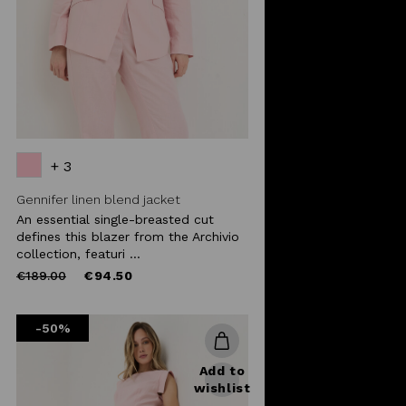
+ 3
Gennifer linen blend jacket
An essential single-breasted cut
defines this blazer from the Archivio
collection, featuri ...
Price
to
€189.00
€94.50
reduced
from
-50%
Add to
wishlist