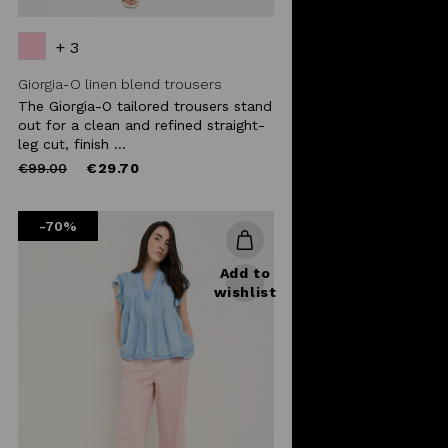
+ 3
Giorgia-O linen blend trousers
The Giorgia-O tailored trousers stand
out for a clean and refined straight-
leg cut, finish ...
Price
to
€99.00
€29.70
reduced
from
-70%
Add to
wishlist