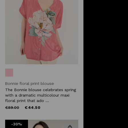
Bonnie floral print blouse
The Bonnie blouse celebrates spring
with a dramatic multicolour maxi
floral print that ado ...
Price
to
€89.00
€44.50
reduced
from
-30%