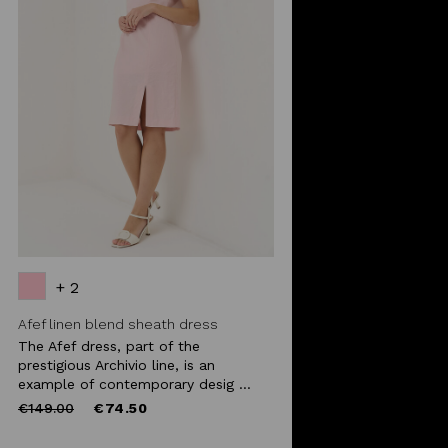
+ 2
Afef linen blend sheath dress
The Afef dress, part of the
prestigious Archivio line, is an
example of contemporary desig ...
Price
to
€149.00
€74.50
reduced
from