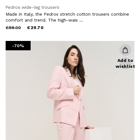
Pedros wide-leg trousers
Made in Italy, the Pedros stretch cotton trousers combine
comfort and trend. The high-wais ...
Price
to
€99.00
€29.70
reduced
from
-70%
Add to
wishlist