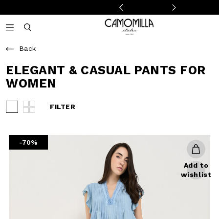
Camomilla Italia®
Open mobile navigation
Toggle mobile search
Back
ELEGANT & CASUAL PANTS FOR
WOMEN
FILTER
View 3 products per row
View 4 products per row
-70%
Add to
wishlist