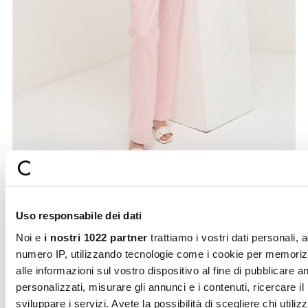
+ 3
Uso responsabile dei dati
Giorgia-O linen blend trousers
Noi e
i nostri 1022 partner
trattiamo i vostri dati personali, 
The Giorgia-O tailored trousers stand out for a clean and
refined straight-leg cut, finish ...
numero IP, utilizzando tecnologie come i cookie per memori
Price
to
€99.00
€29.70
alle informazioni sul vostro dispositivo al fine di pubblicare 
reduced
personalizzati, misurare gli annunci e i contenuti, ricercare il
from
sviluppare i servizi. Avete la possibilità di scegliere chi utilizz