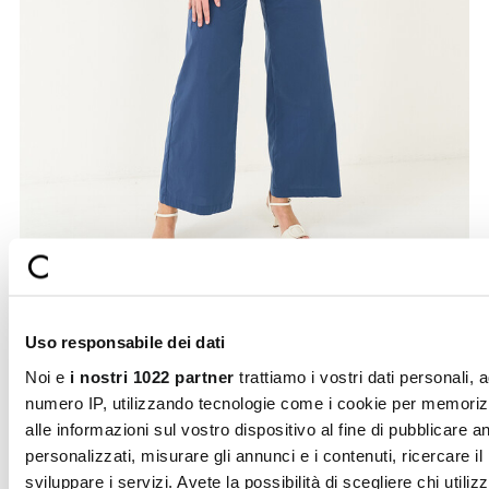
Uso responsabile dei dati
Paok wide-leg cotton trousers
Noi e
i nostri 1022 partner
trattiamo i vostri dati personali, 
Stretch cotton makes the Paok trousers the perfect blend
of style and summer freshness. Th ...
numero IP, utilizzando tecnologie come i cookie per memori
Price
to
€89.00
€53.40
alle informazioni sul vostro dispositivo al fine di pubblicare 
reduced
personalizzati, misurare gli annunci e i contenuti, ricercare il
from
sviluppare i servizi. Avete la possibilità di scegliere chi utilizz