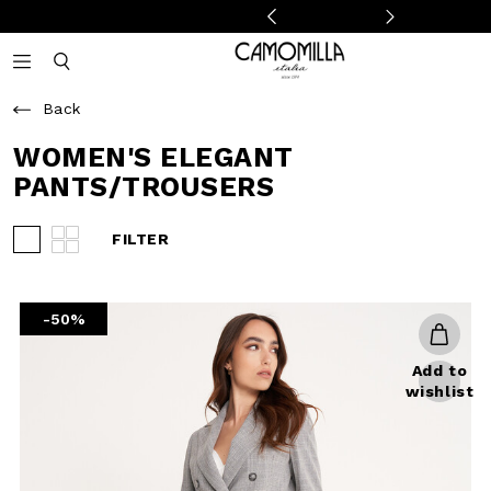
Camomilla Italia®
Open mobile navigation
Toggle mobile search
Back
WOMEN'S ELEGANT
PANTS/TROUSERS
FILTER
View 3 products per row
View 4 products per row
-50%
Add to
wishlist