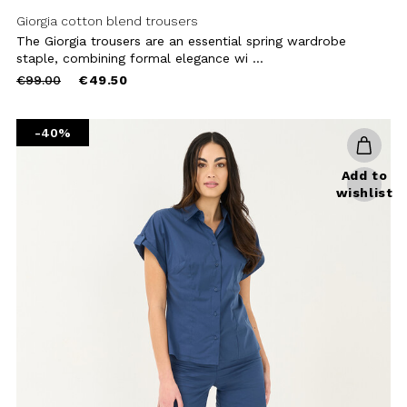
Giorgia cotton blend trousers
The Giorgia trousers are an essential spring wardrobe
staple, combining formal elegance wi ...
Price
to
€99.00
€49.50
reduced
from
-40%
Add to
wishlist