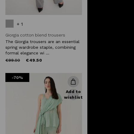
+ 1
Giorgia cotton blend trousers
The Giorgia trousers are an essential
spring wardrobe staple, combining
formal elegance wi ...
Price
to
€99.00
€49.50
reduced
from
-70%
Add to
wishlist