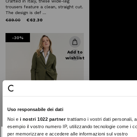
Crafted in Italy, these wide-leg
trousers feature a clean, straight cut.
The design is def ...
Price
to
€89.00
€62.30
reduced
from
-30%
Add to
wishlist
Uso responsabile dei dati
Noi e
i nostri 1022 partner
trattiamo i vostri dati personali, 
esempio il vostro numero IP, utilizzando tecnologie come i c
per memorizzare e accedere alle informazioni sul vostro