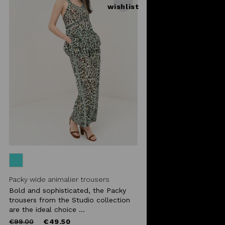
wishlist
Packy wide animalier trousers
Bold and sophisticated, the Packy
trousers from the Studio collection
are the ideal choice ...
Price
to
€99.00
€49.50