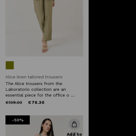
Alice linen tailored trousers
The Alice trousers from the
Laboratorio collection are an
essential piece for the office o ...
Price
to
€109.00
€76.30
reduced
from
-50%
Add to