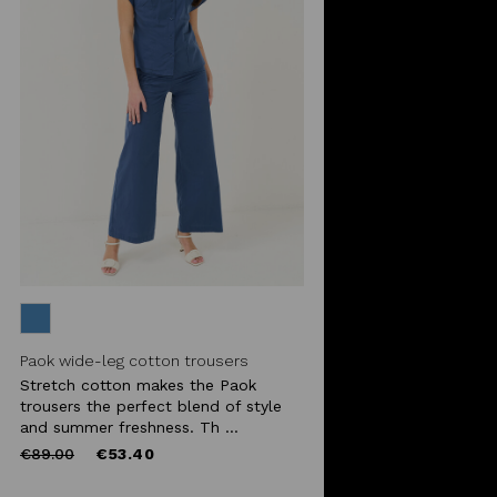
Paok wide-leg cotton trousers
Stretch cotton makes the Paok
trousers the perfect blend of style
and summer freshness. Th ...
Price
to
€89.00
€53.40
reduced
from