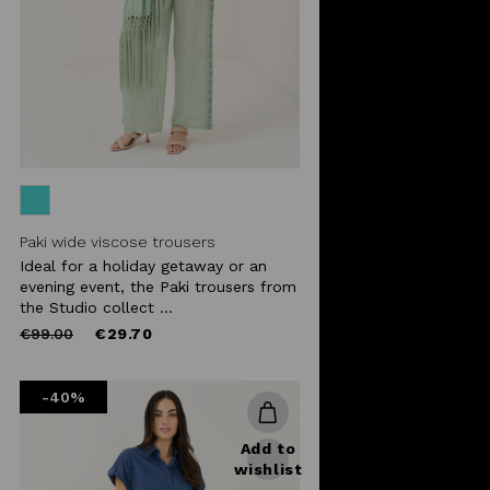
Paki wide viscose trousers
Ideal for a holiday getaway or an
evening event, the Paki trousers from
the Studio collect ...
Price
to
€99.00
€29.70
reduced
from
-40%
Add to
wishlist