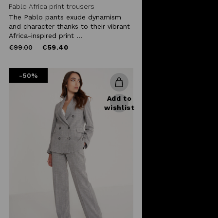
Pablo Africa print trousers
The Pablo pants exude dynamism
and character thanks to their vibrant
Africa-inspired print ...
Price
to
€99.00
€59.40
reduced
from
-50%
Add to
wishlist