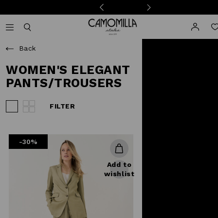
Camomilla Italia®
Open mobile navigation
Toggle mobile search
Back
WOMEN'S ELEGANT
PANTS/TROUSERS
FILTER
View 3 products per row
View 4 products per row
-30%
Add to
wishlist