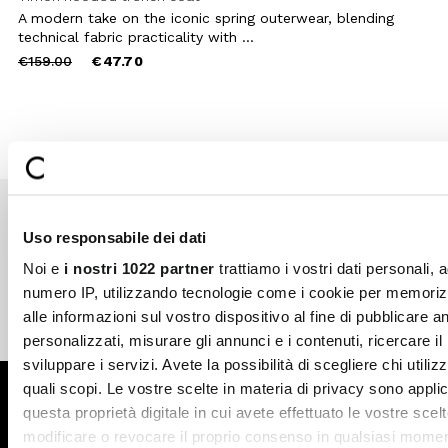
A modern take on the iconic spring outerwear, blending
technical fabric practicality with ...
Price
to
€159.00
€47.70
reduced
from
Uso responsabile dei dati
Secure payments
Fast shipping
Noi e
i nostri 1022 partner
trattiamo i vostri dati personali, 
numero IP, utilizzando tecnologie come i cookie per memori
alle informazioni sul vostro dispositivo al fine di pubblicare 
Free return in-store
Guaranteed support
personalizzati, misurare gli annunci e i contenuti, ricercare il
sviluppare i servizi. Avete la possibilità di scegliere chi utilizz
quali scopi. Le vostre scelte in materia di privacy sono applic
Subscribe to the newsletter
questa proprietà digitale in cui avete effettuato le vostre scel
modificare o revocare il proprio consenso in qualsiasi momen
SUBSCRIBE