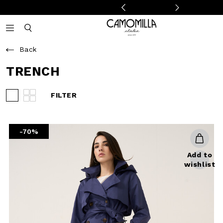
Camomilla Italia®
Open mobile navigation
Toggle mobile search
Back
TRENCH
FILTER
View 3 products per row
View 4 products per row
-70%
Add to
wishlist