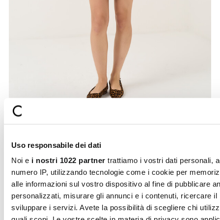
from
Uso responsabile dei dati
Noi e
i nostri 1022 partner
trattiamo i vostri dati personali, 
esempio il vostro numero IP, utilizzando tecnologie come i c
per memorizzare e accedere alle informazioni sul vostro
dispositivo al fine di pubblicare annunci e contenuti personali
misurare gli annunci e i contenuti, ricercare il pubblico e svi
i servizi. Avete la possibilità di scegliere chi utilizza i vostri d
per quali scopi. Le vostre scelte in materia di privacy sono
applicabili solo su questa proprietà digitale in cui avete effett
vostre scelte. È possibile modificare o revocare il proprio
consenso in qualsiasi momento dalla Dichiarazione sui cooki
Selezione
facendo clic sull'icona di attivazione della privacy.
Necessari
del
consenso
Con il tuo consenso, vorremmo anche:
Preferenze
raccogliere informazioni sulla tua posizione geografic
un'approssimazione di qualche metro,
Secure
Fast shipping
Identificare il tuo dispositivo, scansionandolo attivam
payments
Statistiche
alla ricerca di caratteristiche specifiche (impronte digitali