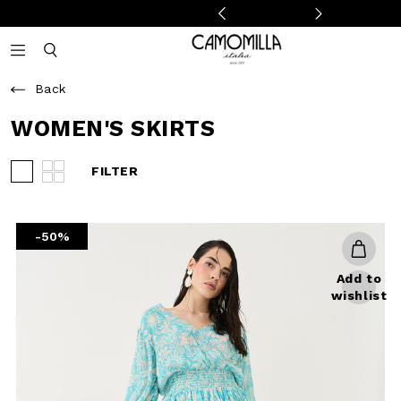
Camomilla Italia®
Open mobile navigation
Toggle mobile search
Back
WOMEN'S SKIRTS
FILTER
View 3 products per row
View 4 products per row
-50%
Add to
wishlist