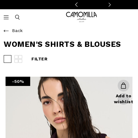
Camomilla Italia®
Open mobile navigation
Toggle mobile search
Back
WOMEN'S SHIRTS & BLOUSES
FILTER
View 3 products per row
View 4 products per row
-50%
Add to
wishlist