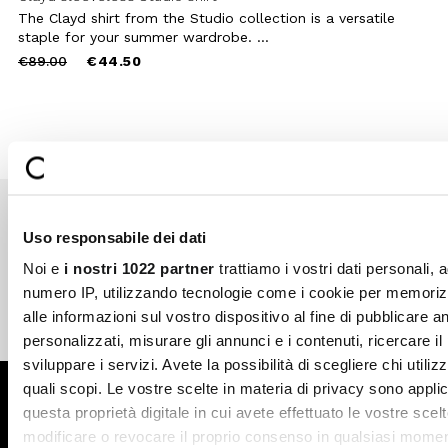
The Clayd shirt from the Studio collection is a versatile
staple for your summer wardrobe. ...
Price
to
€89.00
€44.50
reduced
from
Uso responsabile dei dati
Secure payments
Fast shipping
Noi e
i nostri 1022 partner
trattiamo i vostri dati personali, 
numero IP, utilizzando tecnologie come i cookie per memori
alle informazioni sul vostro dispositivo al fine di pubblicare 
Free return in-store
Guaranteed support
personalizzati, misurare gli annunci e i contenuti, ricercare il
sviluppare i servizi. Avete la possibilità di scegliere chi utilizz
quali scopi. Le vostre scelte in materia di privacy sono applic
Subscribe to the newsletter
questa proprietà digitale in cui avete effettuato le vostre scel
modificare o revocare il proprio consenso in qualsiasi momen
SUBSCRIBE