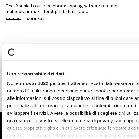
The Bonnie blouse celebrates spring with a dramatic
multicolour maxi floral print that ado ...
Price
to
€89.00
€44.50
reduced
from
Uso responsabile dei dati
Secure payments
Fast shipping
Noi e
i nostri 1022 partner
trattiamo i vostri dati personali, 
numero IP, utilizzando tecnologie come i cookie per memori
alle informazioni sul vostro dispositivo al fine di pubblicare 
Free return in-store
Guaranteed support
personalizzati, misurare gli annunci e i contenuti, ricercare il
sviluppare i servizi. Avete la possibilità di scegliere chi utilizz
quali scopi. Le vostre scelte in materia di privacy sono applic
Subscribe to the newsletter
questa proprietà digitale in cui avete effettuato le vostre scel
modificare o revocare il proprio consenso in qualsiasi momen
SUBSCRIBE