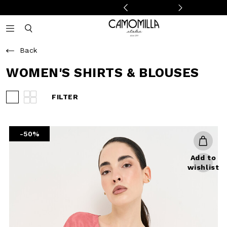
Camomilla Italia®
Open mobile navigation
Toggle mobile search
Back
WOMEN'S SHIRTS & BLOUSES
FILTER
View 3 products per row
View 4 products per row
-50%
Add to
wishlist