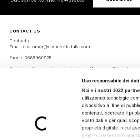
CONTACT US
Contacts
Email: customer@camomillaitalia.com
Phone: 0685960925
Customer Care service is active from Monday to Friday from
9:30am to 13pm and 15:00 pm to 17.30 pm
Uso responsabile dei dati
Noi e
i nostri 1022 partne
AWARDS
utilizzando tecnologie com
dispositivo al fine di pubb
contenuti, ricercare il pubbl
vostri dati e per quali sco
proprietà digitale in cui av
proprio consenso in qualsi