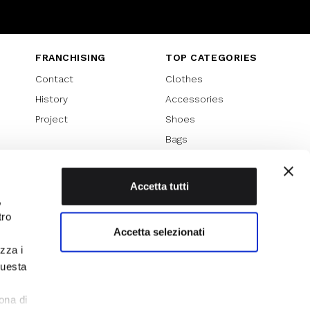
Instagram
Twitter
Youtube
FRANCHISING
TOP CATEGORIES
Contact
Clothes
History
Accessories
Project
Shoes
Bags
SPECIAL PROMOTION
Sales 70%
Accetta tutti
,
Sales 60%
tro
Sales 50%
Accetta selezionati
Sales 40%
izza i
Sales 30%
questa
l
ona di