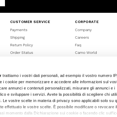
Facebook
CUSTOMER SERVICE
CORPORATE
Payments
Company
Shipping
Careers
Return Policy
Faq
Order Status
Camo World
Gift Card
Gift Card Regulations
Lover Card
r
trattiamo i vostri dati personali, ad esempio il vostro numero IP
e i cookie per memorizzare e accedere alle informazioni sul vos
Cookies policy
licare annunci e contenuti personalizzati, misurare gli annunci e i
Privacy Policy
ico e sviluppare i servizi. Avete la possibilità di scegliere chi util
Sitemap
pi. Le vostre scelte in materia di privacy sono applicabili solo su 
ete effettuato le vostre scelte. È possibile modificare o revocare i
asi momento dalla Dichiarazione sui cookie o facendo clic sull'ic