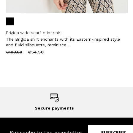
Brigida wide scarf-print shirt
The Brigida shirt enchants with its Eastern-inspired style
and fluid silhouette, reminisce ...
Price
to
€109.00
€54.50
reduced
from
Secure payments
Subscribe to the newsletter
SUBSCRIBE