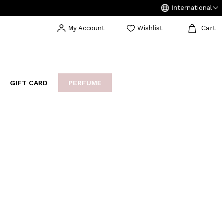
International
Cart
My Account
Wishlist
GIFT CARD
PERFUME
EAKERS
BIJOUX
ARCHIVIO