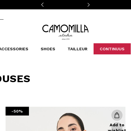
Camomilla Italia®
ACCESSORIES
SHOES
TAILLEUR
CONTINUUS
CASSINS
SCARVES AND STOLES
LEOPARDIER
DECOLLETE
BAGS
STUDIO
SN
CATEGORIES
OUSES
Sales -30%
Sales -40%
Sales -50%
Sales 70%
-50%
Add to
wishlist