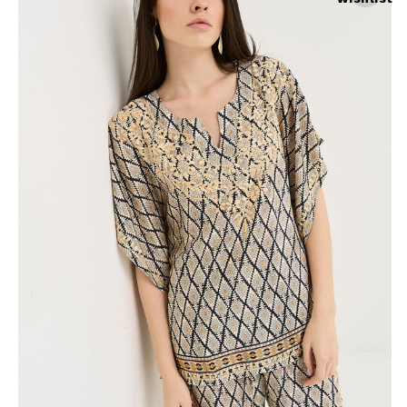
Skirts
Wardrobe accessories
Denim
Gift Box
Knitwear
Cardigan
Trousers
Tops
T-Shirt
Waistcoat