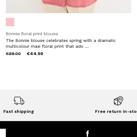
Bonnie floral print blouse
The Bonnie blouse celebrates spring with a dramatic
multicolour maxi floral print that ado ...
Price
to
€89.00
€44.50
reduced
from
Fast shipping
Free return in-sto