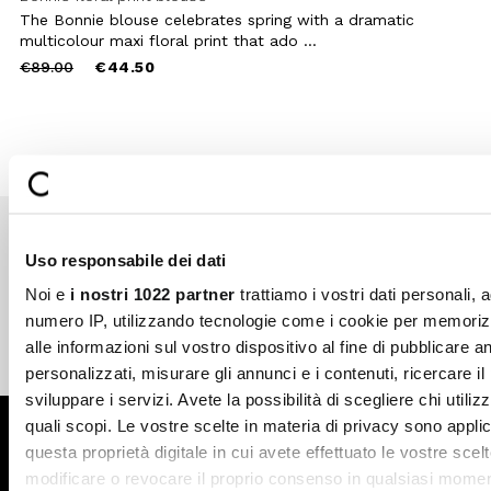
The Bonnie blouse celebrates spring with a dramatic
multicolour maxi floral print that ado ...
Price
to
€89.00
€44.50
reduced
from
Uso responsabile dei dati
Secure payments
Fast shipping
Noi e
i nostri 1022 partner
trattiamo i vostri dati personali, 
numero IP, utilizzando tecnologie come i cookie per memori
alle informazioni sul vostro dispositivo al fine di pubblicare 
Free return in-store
Guaranteed support
personalizzati, misurare gli annunci e i contenuti, ricercare il
sviluppare i servizi. Avete la possibilità di scegliere chi utilizz
quali scopi. Le vostre scelte in materia di privacy sono applic
Subscribe to the newsletter
questa proprietà digitale in cui avete effettuato le vostre scel
modificare o revocare il proprio consenso in qualsiasi momen
SUBSCRIBE