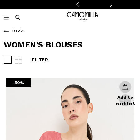
Camomilla Italia®
Open mobile navigation
Toggle mobile search
Back
WOMEN'S BLOUSES
FILTER
View 3 products per row
View 4 products per row
-50%
Add to
wishlist