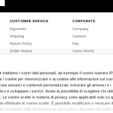
Facebook
CUSTOMER SERVICE
CORPORATE
Payments
Company
Shipping
Careers
Return Policy
Faq
Order Status
Camo World
Gift Card
Gift Card Regulations
Lover Card
r
trattiamo i vostri dati personali, ad esempio il vostro numero IP
e i cookie per memorizzare e accedere alle informazioni sul vos
Cookies policy
licare annunci e contenuti personalizzati, misurare gli annunci e i
Privacy Policy
ico e sviluppare i servizi. Avete la possibilità di scegliere chi util
Sitemap
pi. Le vostre scelte in materia di privacy sono applicabili solo su 
ete effettuato le vostre scelte. È possibile modificare o revocare i
asi momento dalla Dichiarazione sui cookie o facendo clic sull'ic