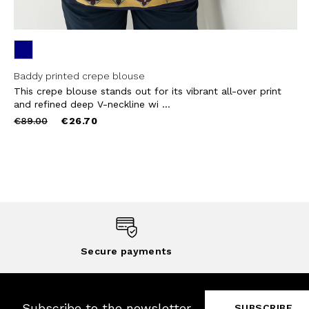
Baddy printed crepe blouse
This crepe blouse stands out for its vibrant all-over print
and refined deep V-neckline wi ...
Price
to
€89.00
€26.70
reduced
from
Secure payments
Subscribe to the newsletter
SUBSCRIBE