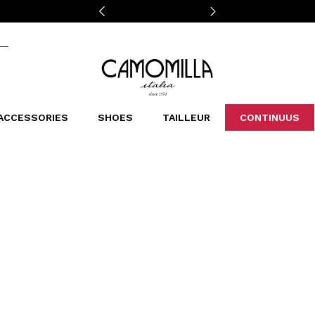
Camomilla Italia®
ACCESSORIES
SHOES
TAILLEUR
CONTINUUS
CASSINS
SCARVES AND STOLES
LEOPARDIER
DECOLLETE
BAGS
STUDIO
SN
CATEGORIES
Sales -30%
Sales -40%
Sales -50%
Sales 70%