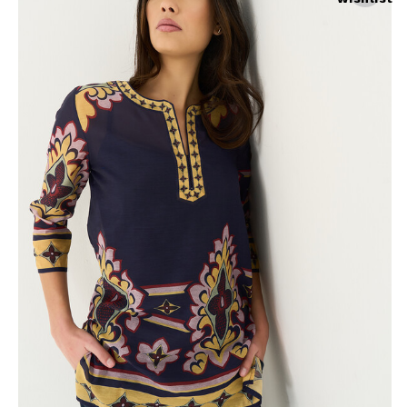
Skirts
Wardrobe accessories
Denim
Gift Box
Knitwear
Cardigan
Trousers
Tops
T-Shirt
Waistcoat