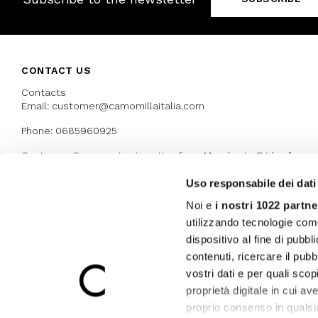
CONTACT US
Contacts
Email: customer@camomillaitalia.com
Phone: 0685960925
Customer Care service is active from Monday to Friday from
9:30am to 13pm and 15:00 pm to 17.30 pm
Uso responsabile dei dati
Noi e
i nostri 1022 partne
AWARDS
utilizzando tecnologie com
dispositivo al fine di pubb
contenuti, ricercare il pubbl
vostri dati e per quali sco
proprietà digitale in cui av
proprio consenso in qualsi