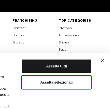
Instagram
Twitter
Youtube
FRANCHISING
TOP CATEGORIES
Contact
Clothes
History
Accessories
Project
Shoes
Bags
SPECIAL PROMOTION
Sales 70%
Accetta tutti
,
Sales 60%
tro
Sales 50%
Accetta selezionati
Sales 40%
izza i
Sales 30%
questa
l
ona di