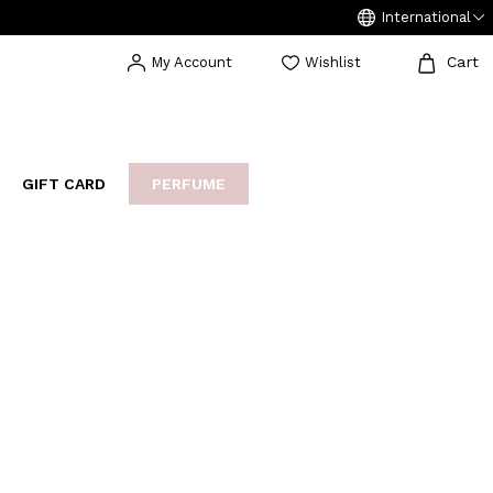
International
Cart
My Account
Wishlist
GIFT CARD
PERFUME
EAKERS
BIJOUX
ARCHIVIO